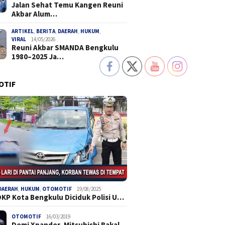
Jalan Sehat Temu Kangen Reuni
Akbar Alum…
ARTIKEL
,
BERITA
,
DAERAH
,
HUKUM
,
VIRAL
14/05/2026
Reuni Akbar SMANDA Bengkulu
1980–2025 Ja…
OTIF
DAERAH
,
HUKUM
,
OTOMOTIF
19/08/2025
DKP Kota Bengkulu Diciduk Polisi U…
OTOMOTIF
16/03/2019
Demi Xpander, Mitsubishi Bakal