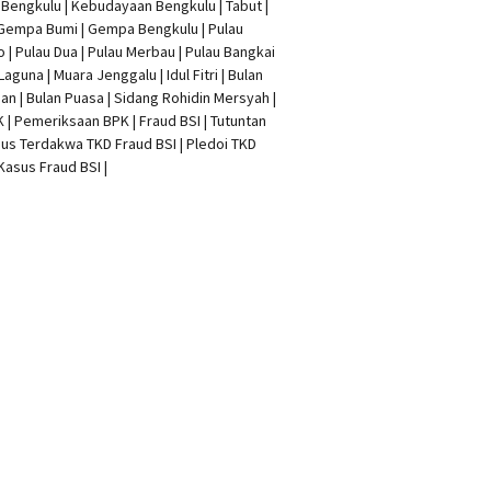
t Bengkulu | Kebudayaan Bengkulu | Tabut |
 Gempa Bumi | Gempa Bengkulu |
Pulau
o
| Pulau Dua | Pulau Merbau | Pulau Bangkai
 Laguna | Muara Jenggalu | Idul Fitri | Bulan
n | Bulan Puasa |
Sidang Rohidin Mersyah
|
K
| Pemeriksaan BPK | Fraud BSI |
Tutuntan
us Terdakwa TKD Fraud BSI
|
Pledoi TKD
Kasus Fraud BSI
|