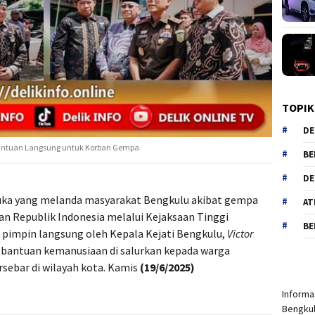
TOPIK
DE
 Bantuan Langsung untuk Korban Gempa
BE
DE
uka yang melanda masyarakat Bengkulu akibat gempa
AT
aan Republik Indonesia melalui Kejaksaan Tinggi
BE
 pimpin langsung oleh Kepala Kejati Bengkulu,
Victor
, bantuan kemanusiaan di salurkan kepada warga
sebar di wilayah kota. Kamis
(19/6/2025)
Informas
Bengkul