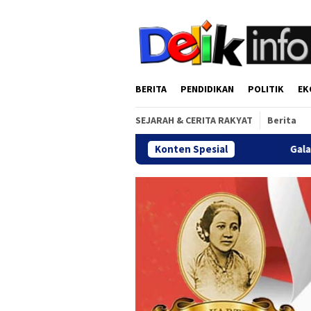
Loncat
tutup
ke
konten
BERITA
PENDIDIKAN
POLITIK
EK
SEJARAH & CERITA RAKYAT
Berita
Konten Spesial
Gala Dinner Reuni Akbar Alumn