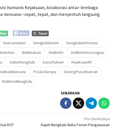
 sisi humanis Kejaksaan, kolaborasi antar-lembaga
ca-bencana—cepat, tepat, dan menyentuh langsung
bencanaalam
bengkuluhariini
bengkuluinformasi
luterkini
delikhukum
DelikInfo
DelikInfoInvestigasi
lu
kabarbengkulu
kasushukum
KejaksaanRI
ulihanBencana
PoskoGempa
SinergiPusatDaerah
WaliKotaBengkulu
SEBARKAN
Pos berikutnya
Usai DCP
Kajati Bengkulu Buka Forum Pengawasan