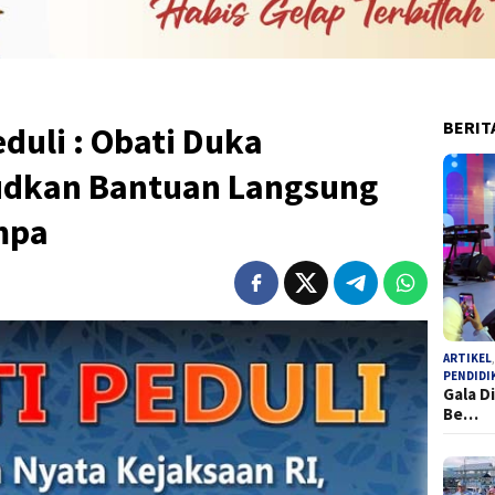
BERIT
duli : Obati Duka
udkan Bantuan Langsung
mpa
ARTIKEL
PENDIDI
Gala D
Be…