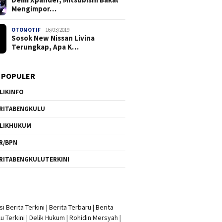
Mengimpor…
OTOMOTIF
16/03/2019
Sosok New Nissan Livina
Terungkap, Apa K…
 POPULER
LIKINFO
RITABENGKULU
LIKHUKUM
R/BPN
RITABENGKULUTERKINI
i Berita Terkini
|
Berita Terbaru
|
Berita
u Terkini
|
Delik Hukum
|
Rohidin Mersyah
|