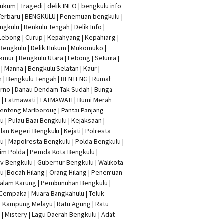
Hukum
|
Tragedi | delik INFO
|
bengkulu info
Terbaru
| BENGKULU |
Penemuan bengkulu
|
ngkulu
| Benkulu Tengah |
Delik Info
|
Lebong | Curup | Kepahyang | Kepahiang |
Bengkulu |
Delik Hukum
| Mukomuko |
mur | Bengkulu Utara | Lebong | Seluma |
| Manna | Bengkulu Selatan | Kaur |
n | Bengkulu Tengah | BENTENG | Rumah
rno | Danau Dendam Tak Sudah | Bunga
a | Fatmawati | FATMAWATI | Bumi Merah
 Benteng Marlboroug | Pantai Panjang
u | Pulau Baai Bengkulu | Kejaksaan |
lan Negeri Bengkulu | Kejati |
Polresta
lu
|
Mapolresta Bengkulu
| Polda Bengkulu |
im Polda | Pemda Kota Bengkulu |
v Bengkulu |
Gubernur Bengkulu
| Walikota
u |
Bocah Hilang
| Orang Hilang |
Penemuan
Dalam Karung
|
Pembunuhan Bengkulu
|
Cempaka | Muara Bangkahulu | Teluk
| Kampung Melayu | Ratu Agung | Ratu
| Mistery | Lagu Daerah Bengkulu | Adat