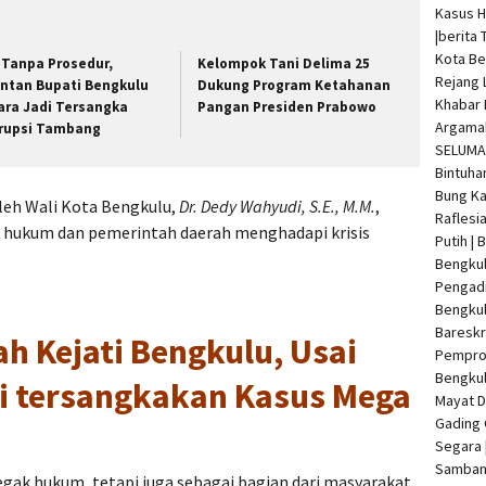
Kasus 
|
berita 
Kota Be
 Tanpa Prosedur,
Kelompok Tani Delima 25
Rejang 
ntan Bupati Bengkulu
Dukung Program Ketahanan
Khabar 
ara Jadi Tersangka
Pangan Presiden Prabowo
Argamak
rupsi Tambang
SELUMA 
Bintuha
Bung Ka
oleh Wali Kota Bengkulu,
Dr. Dedy Wahyudi, S.E., M.M.
,
Raflesi
k hukum dan pemerintah daerah menghadapi krisis
Putih |
Bengkul
Pengadi
Bengku
Bareskr
ah Kejati Bengkulu, Usai
Pempro
Bengkul
Di tersangkakan Kasus Mega
Mayat 
Gading 
Segara 
Samban 
egak hukum, tetapi juga sebagai bagian dari masyarakat