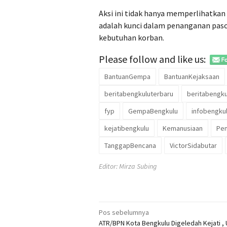
Aksi ini tidak hanya memperlihatkan
adalah kunci dalam penanganan pas
kebutuhan korban.
Please follow and like us:
BantuanGempa
BantuanKejaksaan
beritabengkuluterbaru
beritabengku
fyp
GempaBengkulu
infobengku
kejatibengkulu
Kemanusiaan
Pem
TanggapBencana
VictorSidabutar
Editor: Mirza Subing
Navigasi
Pos sebelumnya
ATR/BPN Kota Bengkulu Digeledah Kejati , 