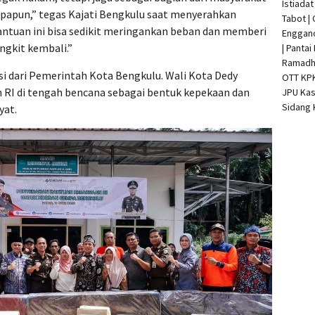
Istiada
papun,” tegas Kajati Bengkulu saat menyerahkan
Tabot |
antuan ini bisa sedikit meringankan beban dan memberi
Enggan
ngkit kembali.”
| Pantai
Ramadha
asi dari Pemerintah Kota Bengkulu. Wali Kota Dedy
OTT KP
n RI di tengah bencana sebagai bentuk kepekaan dan
JPU Kas
Sidang 
yat.