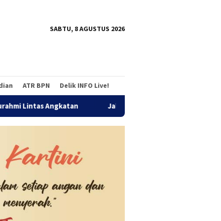
tutup
SABTU, 8 AGUSTUS 2026
adian
ATR BPN
Delik INFO Live!
Jalan Sehat Temu Kangen Reuni Akbar Alumni SMANDA Bengku