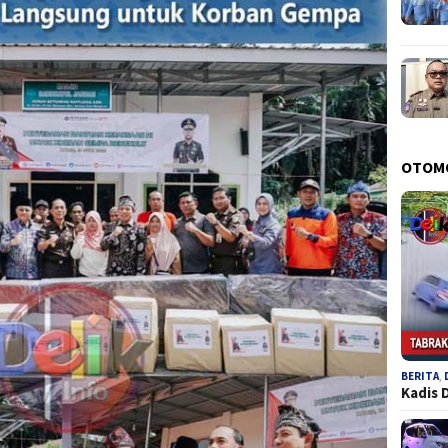
OTOM
BERITA
,
Kadis 