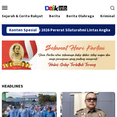
Loncat
Menu
ke
Mobile
konten
Sejarah & Cerita Rakyat
Berita
Berita Olahraga
Kriminal
ANDA Bengkulu 2026 Pererat Silaturahmi Lintas Angkatan
Konten Spesial
HEADLINES