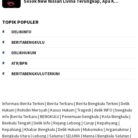
Sosok New Nissan Livina Terungkap, Apa K…
TOPIK POPULER
DELIKINFO
BERITABENGKULU
DELIKHUKUM
ATR/BPN
BERITABENGKULUTERKINI
Informasi Berita Terkini
|
Berita Terbaru
|
Berita Bengkulu Terkini
|
Delik
Hukum
|
Rohidin Mersyah
|
Kasus Hukum
|
Tragedi | delik INFO
|
bengkulu
info
|
berita Terbaru
| BENGKULU |
Penemuan bengkulu
|
Kota Bengkulu
|
Benkulu Tengah |
Delik Info
| Rejang Lebong | Curup | Kepahyang |
Kepahiang | Khabar Bengkulu |
Delik Hukum
| Mukomuko | Argamakmur |
Bengkulu Utara | Lebong | Seluma | SELUMA | Manna | Bengkulu Selatan |