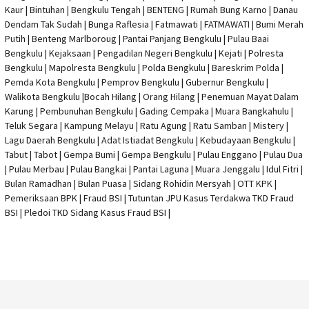
Kaur | Bintuhan | Bengkulu Tengah | BENTENG | Rumah Bung Karno | Danau
Dendam Tak Sudah | Bunga Raflesia | Fatmawati | FATMAWATI | Bumi Merah
Putih | Benteng Marlboroug | Pantai Panjang Bengkulu | Pulau Baai
Bengkulu | Kejaksaan | Pengadilan Negeri Bengkulu | Kejati |
Polresta
Bengkulu
|
Mapolresta Bengkulu
| Polda Bengkulu | Bareskrim Polda |
Pemda Kota Bengkulu | Pemprov Bengkulu |
Gubernur Bengkulu
|
Walikota Bengkulu |
Bocah Hilang
| Orang Hilang |
Penemuan Mayat Dalam
Karung
|
Pembunuhan Bengkulu
| Gading Cempaka | Muara Bangkahulu |
Teluk Segara | Kampung Melayu | Ratu Agung | Ratu Samban | Mistery |
Lagu Daerah Bengkulu | Adat Istiadat Bengkulu | Kebudayaan Bengkulu |
Tabut | Tabot | Gempa Bumi | Gempa Bengkulu |
Pulau Enggano
| Pulau Dua
| Pulau Merbau | Pulau Bangkai | Pantai Laguna | Muara Jenggalu | Idul Fitri |
Bulan Ramadhan | Bulan Puasa |
Sidang Rohidin Mersyah
|
OTT KPK
|
Pemeriksaan BPK | Fraud BSI |
Tutuntan JPU Kasus Terdakwa TKD Fraud
BSI
|
Pledoi TKD Sidang Kasus Fraud BSI
|