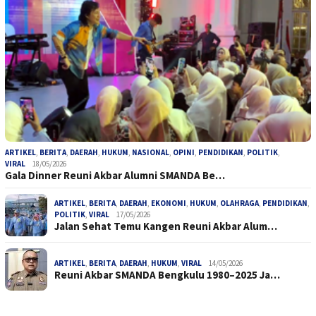
ARTIKEL
,
BERITA
,
DAERAH
,
HUKUM
,
NASIONAL
,
OPINI
,
PENDIDIKAN
,
POLITIK
,
VIRAL
18/05/2026
Gala Dinner Reuni Akbar Alumni SMANDA Be…
ARTIKEL
,
BERITA
,
DAERAH
,
EKONOMI
,
HUKUM
,
OLAHRAGA
,
PENDIDIKAN
,
POLITIK
,
VIRAL
17/05/2026
Jalan Sehat Temu Kangen Reuni Akbar Alum…
ARTIKEL
,
BERITA
,
DAERAH
,
HUKUM
,
VIRAL
14/05/2026
Reuni Akbar SMANDA Bengkulu 1980–2025 Ja…