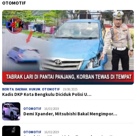
OTOMOTIF
BERITA
,
DAERAH
,
HUKUM
,
OTOMOTIF
19/08/2025
Kadis DKP Kota Bengkulu Diciduk Polisi U…
OTOMOTIF
16/03/2019
Demi Xpander, Mitsubishi Bakal Mengimpor…
OTOMOTIF
16/03/2019