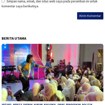
Simpan nama, email, dan situs web saya pada peramban ini untuk
komentar saya berikutnya.
BERITA UTAMA
ARTIKEL
,
BERITA
,
DAERAH
,
HUKUM
,
NASIONAL
,
OPINI
,
PENDIDIKAN
,
POLITIK
,