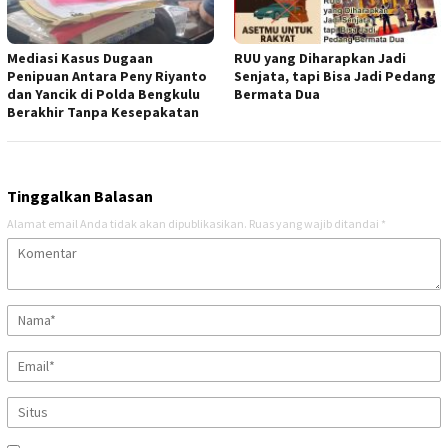
Mediasi Kasus Dugaan
RUU yang Diharapkan Jadi
Penipuan Antara Peny Riyanto
Senjata, tapi Bisa Jadi Pedang
dan Yancik di Polda Bengkulu
Bermata Dua
Berakhir Tanpa Kesepakatan
Tinggalkan Balasan
Alamat email Anda tidak akan dipublikasikan.
Ruas yang wajib ditandai
*