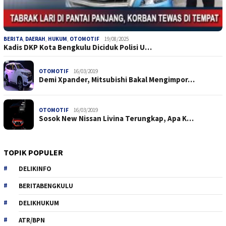
BERITA
,
DAERAH
,
HUKUM
,
OTOMOTIF
19/08/2025
Kadis DKP Kota Bengkulu Diciduk Polisi U…
OTOMOTIF
16/03/2019
Demi Xpander, Mitsubishi Bakal Mengimpor…
OTOMOTIF
16/03/2019
Sosok New Nissan Livina Terungkap, Apa K…
TOPIK POPULER
DELIKINFO
BERITABENGKULU
DELIKHUKUM
ATR/BPN