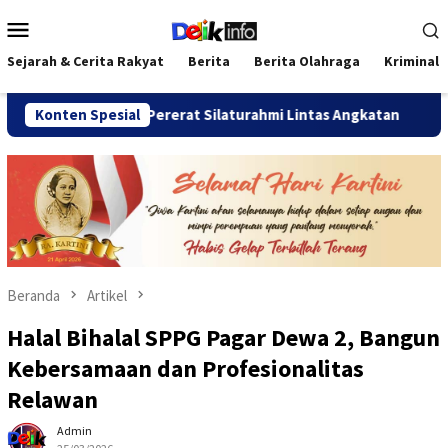
Loncat
Menu
ke
Mobile
konten
Sejarah & Cerita Rakyat
Berita
Berita Olahraga
Kriminal
 2026 Pererat Silaturahmi Lintas Angkatan
Konten Spesial
Jalan Sehat
Beranda
Artikel
Halal Bihalal SPPG Pagar Dewa 2, Bangun
Kebersamaan dan Profesionalitas
Relawan
Admin