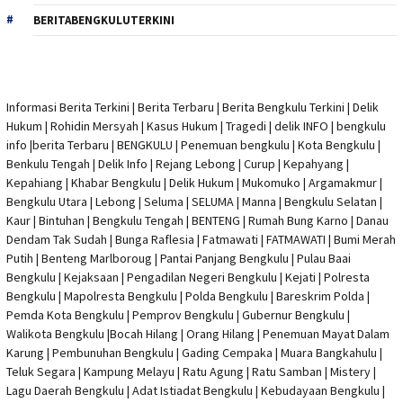
BERITABENGKULUTERKINI
Informasi Berita Terkini
|
Berita Terbaru
|
Berita Bengkulu Terkini
|
Delik
Hukum
|
Rohidin Mersyah
|
Kasus Hukum
|
Tragedi | delik INFO
|
bengkulu
info
|
berita Terbaru
| BENGKULU |
Penemuan bengkulu
|
Kota Bengkulu
|
Benkulu Tengah |
Delik Info
| Rejang Lebong | Curup | Kepahyang |
Kepahiang | Khabar Bengkulu |
Delik Hukum
| Mukomuko | Argamakmur |
Bengkulu Utara | Lebong | Seluma | SELUMA | Manna | Bengkulu Selatan |
Kaur | Bintuhan | Bengkulu Tengah | BENTENG | Rumah Bung Karno | Danau
Dendam Tak Sudah | Bunga Raflesia | Fatmawati | FATMAWATI | Bumi Merah
Putih | Benteng Marlboroug | Pantai Panjang Bengkulu | Pulau Baai
Bengkulu | Kejaksaan | Pengadilan Negeri Bengkulu | Kejati |
Polresta
Bengkulu
|
Mapolresta Bengkulu
| Polda Bengkulu | Bareskrim Polda |
Pemda Kota Bengkulu | Pemprov Bengkulu |
Gubernur Bengkulu
|
Walikota Bengkulu |
Bocah Hilang
| Orang Hilang |
Penemuan Mayat Dalam
Karung
|
Pembunuhan Bengkulu
| Gading Cempaka | Muara Bangkahulu |
Teluk Segara | Kampung Melayu | Ratu Agung | Ratu Samban | Mistery |
Lagu Daerah Bengkulu | Adat Istiadat Bengkulu | Kebudayaan Bengkulu |