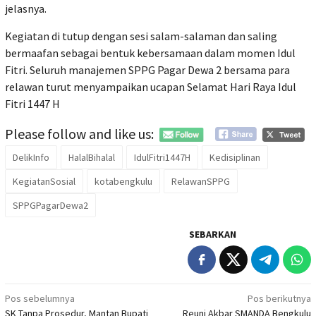
jelasnya.
Kegiatan di tutup dengan sesi salam-salaman dan saling
bermaafan sebagai bentuk kebersamaan dalam momen Idul
Fitri. Seluruh manajemen SPPG Pagar Dewa 2 bersama para
relawan turut menyampaikan ucapan Selamat Hari Raya Idul
Fitri 1447 H
Please follow and like us:
DelikInfo
HalalBihalal
IdulFitri1447H
Kedisiplinan
KegiatanSosial
kotabengkulu
RelawanSPPG
SPPGPagarDewa2
SEBARKAN
Navigasi
Pos sebelumnya
Pos berikutnya
SK Tanpa Prosedur, Mantan Bupati
Reuni Akbar SMANDA Bengkulu