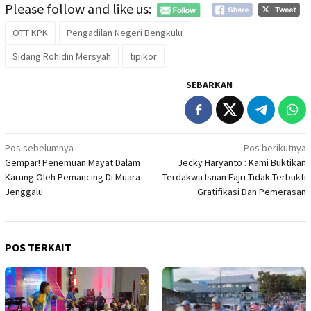
Please follow and like us:
OTT KPK
Pengadilan Negeri Bengkulu
Sidang Rohidin Mersyah
tipikor
SEBARKAN
Navigasi
Pos sebelumnya
Pos berikutnya
Gempar! Penemuan Mayat Dalam
Jecky Haryanto : Kami Buktikan
pos
Karung Oleh Pemancing Di Muara
Terdakwa Isnan Fajri Tidak Terbukti
Jenggalu
Gratifikasi Dan Pemerasan
POS TERKAIT