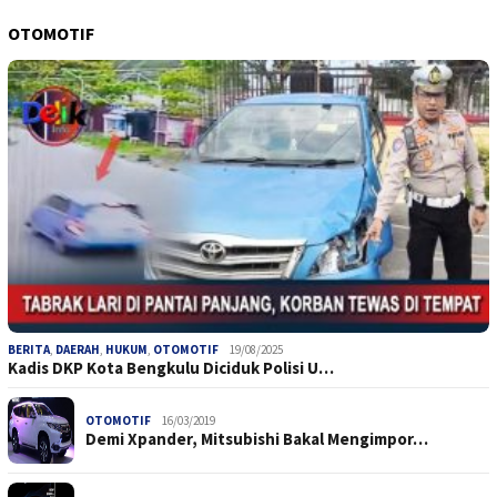
OTOMOTIF
BERITA
,
DAERAH
,
HUKUM
,
OTOMOTIF
19/08/2025
Kadis DKP Kota Bengkulu Diciduk Polisi U…
OTOMOTIF
16/03/2019
Demi Xpander, Mitsubishi Bakal Mengimpor…