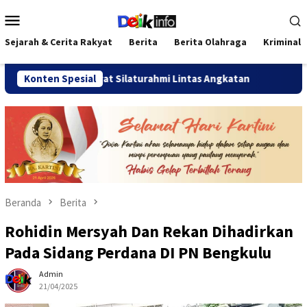
Loncat
Menu
ke
Mobile
konten
Sejarah & Cerita Rakyat
Berita
Berita Olahraga
Kriminal
erat Silaturahmi Lintas Angkatan
Konten Spesial
Jalan Sehat Temu Kang
Beranda
Berita
Rohidin Mersyah Dan Rekan Dihadirkan
Pada Sidang Perdana DI PN Bengkulu
Admin
21/04/2025