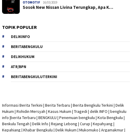
OTOMOTIF
16/03/2019
Sosok New Nissan Livina Terungkap, Apa K…
TOPIK POPULER
DELIKINFO
BERITABENGKULU
DELIKHUKUM
ATR/BPN
BERITABENGKULUTERKINI
Informasi Berita Terkini
|
Berita Terbaru
|
Berita Bengkulu Terkini
|
Delik
Hukum
|
Rohidin Mersyah
|
Kasus Hukum
|
Tragedi | delik INFO
|
bengkulu
info
|
berita Terbaru
| BENGKULU |
Penemuan bengkulu
|
Kota Bengkulu
|
Benkulu Tengah |
Delik Info
| Rejang Lebong | Curup | Kepahyang |
Kepahiang | Khabar Bengkulu |
Delik Hukum
| Mukomuko | Argamakmur |