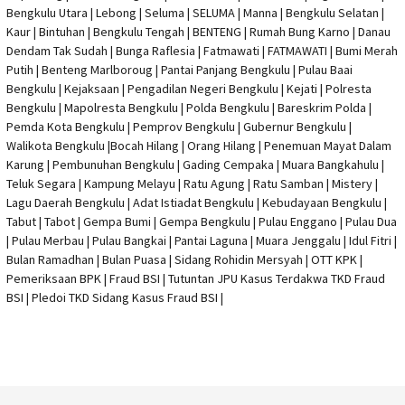
Bengkulu Utara | Lebong | Seluma | SELUMA | Manna | Bengkulu Selatan |
Kaur | Bintuhan | Bengkulu Tengah | BENTENG | Rumah Bung Karno | Danau
Dendam Tak Sudah | Bunga Raflesia | Fatmawati | FATMAWATI | Bumi Merah
Putih | Benteng Marlboroug | Pantai Panjang Bengkulu | Pulau Baai
Bengkulu | Kejaksaan | Pengadilan Negeri Bengkulu | Kejati |
Polresta
Bengkulu
|
Mapolresta Bengkulu
| Polda Bengkulu | Bareskrim Polda |
Pemda Kota Bengkulu | Pemprov Bengkulu |
Gubernur Bengkulu
|
Walikota Bengkulu |
Bocah Hilang
| Orang Hilang |
Penemuan Mayat Dalam
Karung
|
Pembunuhan Bengkulu
| Gading Cempaka | Muara Bangkahulu |
Teluk Segara | Kampung Melayu | Ratu Agung | Ratu Samban | Mistery |
Lagu Daerah Bengkulu | Adat Istiadat Bengkulu | Kebudayaan Bengkulu |
Tabut | Tabot | Gempa Bumi | Gempa Bengkulu |
Pulau Enggano
| Pulau Dua
| Pulau Merbau | Pulau Bangkai | Pantai Laguna | Muara Jenggalu | Idul Fitri |
Bulan Ramadhan | Bulan Puasa |
Sidang Rohidin Mersyah
|
OTT KPK
|
Pemeriksaan BPK | Fraud BSI |
Tutuntan JPU Kasus Terdakwa TKD Fraud
BSI
|
Pledoi TKD Sidang Kasus Fraud BSI
|