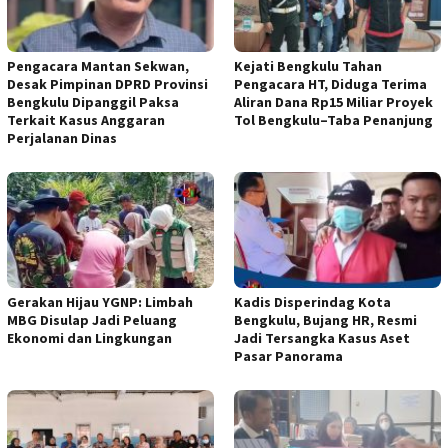
Pengacara Mantan Sekwan,
Kejati Bengkulu Tahan
Desak Pimpinan DPRD Provinsi
Pengacara HT, Diduga Terima
Bengkulu Dipanggil Paksa
Aliran Dana Rp15 Miliar Proyek
Terkait Kasus Anggaran
Tol Bengkulu–Taba Penanjung
Perjalanan Dinas
Gerakan Hijau YGNP: Limbah
Kadis Disperindag Kota
MBG Disulap Jadi Peluang
Bengkulu, Bujang HR, Resmi
Ekonomi dan Lingkungan
Jadi Tersangka Kasus Aset
Pasar Panorama