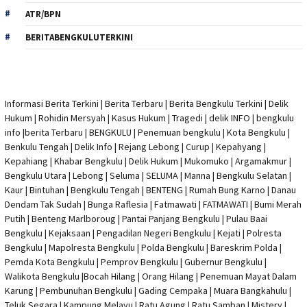
ATR/BPN
BERITABENGKULUTERKINI
Informasi Berita Terkini
|
Berita Terbaru
|
Berita Bengkulu Terkini
|
Delik
Hukum
|
Rohidin Mersyah
|
Kasus Hukum
|
Tragedi | delik INFO
|
bengkulu
info
|
berita Terbaru
| BENGKULU |
Penemuan bengkulu
|
Kota Bengkulu
|
Benkulu Tengah |
Delik Info
| Rejang Lebong | Curup | Kepahyang |
Kepahiang | Khabar Bengkulu |
Delik Hukum
| Mukomuko | Argamakmur |
Bengkulu Utara | Lebong | Seluma | SELUMA | Manna | Bengkulu Selatan |
Kaur | Bintuhan | Bengkulu Tengah | BENTENG | Rumah Bung Karno | Danau
Dendam Tak Sudah | Bunga Raflesia | Fatmawati | FATMAWATI | Bumi Merah
Putih | Benteng Marlboroug | Pantai Panjang Bengkulu | Pulau Baai
Bengkulu | Kejaksaan | Pengadilan Negeri Bengkulu | Kejati |
Polresta
Bengkulu
|
Mapolresta Bengkulu
| Polda Bengkulu | Bareskrim Polda |
Pemda Kota Bengkulu | Pemprov Bengkulu |
Gubernur Bengkulu
|
Walikota Bengkulu |
Bocah Hilang
| Orang Hilang |
Penemuan Mayat Dalam
Karung
|
Pembunuhan Bengkulu
| Gading Cempaka | Muara Bangkahulu |
Teluk Segara | Kampung Melayu | Ratu Agung | Ratu Samban | Mistery |