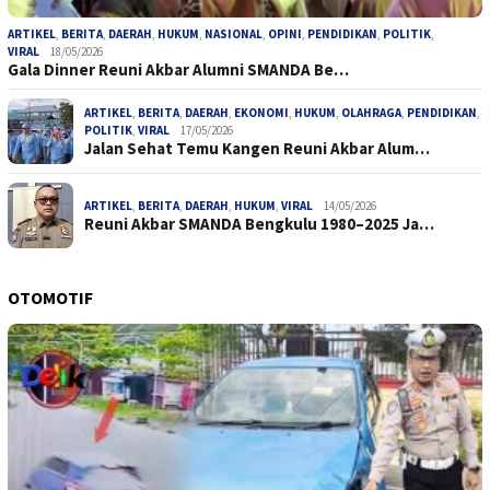
ARTIKEL
,
BERITA
,
DAERAH
,
HUKUM
,
NASIONAL
,
OPINI
,
PENDIDIKAN
,
POLITIK
,
VIRAL
18/05/2026
Gala Dinner Reuni Akbar Alumni SMANDA Be…
ARTIKEL
,
BERITA
,
DAERAH
,
EKONOMI
,
HUKUM
,
OLAHRAGA
,
PENDIDIKAN
,
POLITIK
,
VIRAL
17/05/2026
Jalan Sehat Temu Kangen Reuni Akbar Alum…
ARTIKEL
,
BERITA
,
DAERAH
,
HUKUM
,
VIRAL
14/05/2026
Reuni Akbar SMANDA Bengkulu 1980–2025 Ja…
OTOMOTIF