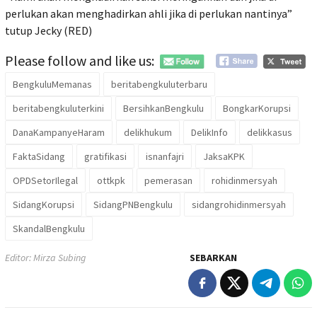
perlukan akan menghadirkan ahli jika di perlukan nantinya”
tutup Jecky (RED)
Please follow and like us:
BengkuluMemanas
beritabengkuluterbaru
beritabengkuluterkini
BersihkanBengkulu
BongkarKorupsi
DanaKampanyeHaram
delikhukum
DelikInfo
delikkasus
FaktaSidang
gratifikasi
isnanfajri
JaksaKPK
OPDSetorIlegal
ottkpk
pemerasan
rohidinmersyah
SidangKorupsi
SidangPNBengkulu
sidangrohidinmersyah
SkandalBengkulu
Editor: Mirza Subing
SEBARKAN