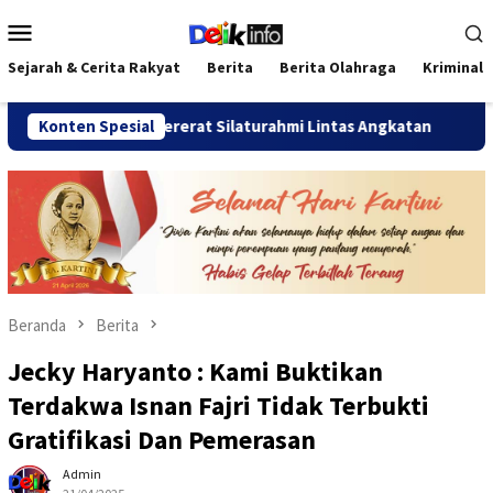
Loncat
Menu
ke
Mobile
konten
Sejarah & Cerita Rakyat
Berita
Berita Olahraga
Kriminal
u 2026 Pererat Silaturahmi Lintas Angkatan
Konten Spesial
Jalan Sehat
Beranda
Berita
Jecky Haryanto : Kami Buktikan
Terdakwa Isnan Fajri Tidak Terbukti
Gratifikasi Dan Pemerasan
Admin