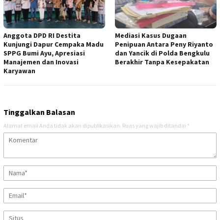
Anggota DPD RI Destita
Mediasi Kasus Dugaan
Kunjungi Dapur Cempaka Madu
Penipuan Antara Peny Riyanto
SPPG Bumi Ayu, Apresiasi
dan Yancik di Polda Bengkulu
Manajemen dan Inovasi
Berakhir Tanpa Kesepakatan
Karyawan
Tinggalkan Balasan
Alamat email Anda tidak akan dipublikasikan.
Ruas yang wajib ditandai
*