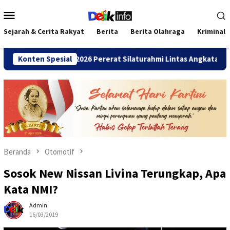
Loncat
Menu
ke
Mobile
konten
Sejarah & Cerita Rakyat
Berita
Berita Olahraga
Kriminal
A Bengkulu 2026 Pererat Silaturahmi Lintas Angkatan
Konten Spesial
Ja
Beranda
Otomotif
Sosok New Nissan Livina Terungkap, Apa
Kata NMI?
Admin
16/03/2019