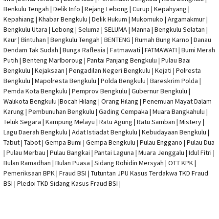
Benkulu Tengah |
Delik Info
| Rejang Lebong | Curup | Kepahyang |
Kepahiang | Khabar Bengkulu |
Delik Hukum
| Mukomuko | Argamakmur |
Bengkulu Utara | Lebong | Seluma | SELUMA | Manna | Bengkulu Selatan |
Kaur | Bintuhan | Bengkulu Tengah | BENTENG | Rumah Bung Karno | Danau
Dendam Tak Sudah | Bunga Raflesia | Fatmawati | FATMAWATI | Bumi Merah
Putih | Benteng Marlboroug | Pantai Panjang Bengkulu | Pulau Baai
Bengkulu | Kejaksaan | Pengadilan Negeri Bengkulu | Kejati |
Polresta
Bengkulu
|
Mapolresta Bengkulu
| Polda Bengkulu | Bareskrim Polda |
Pemda Kota Bengkulu | Pemprov Bengkulu |
Gubernur Bengkulu
|
Walikota Bengkulu |
Bocah Hilang
| Orang Hilang |
Penemuan Mayat Dalam
Karung
|
Pembunuhan Bengkulu
| Gading Cempaka | Muara Bangkahulu |
Teluk Segara | Kampung Melayu | Ratu Agung | Ratu Samban | Mistery |
Lagu Daerah Bengkulu | Adat Istiadat Bengkulu | Kebudayaan Bengkulu |
Tabut | Tabot | Gempa Bumi | Gempa Bengkulu |
Pulau Enggano
| Pulau Dua
| Pulau Merbau | Pulau Bangkai | Pantai Laguna | Muara Jenggalu | Idul Fitri |
Bulan Ramadhan | Bulan Puasa |
Sidang Rohidin Mersyah
|
OTT KPK
|
Pemeriksaan BPK | Fraud BSI |
Tutuntan JPU Kasus Terdakwa TKD Fraud
BSI
|
Pledoi TKD Sidang Kasus Fraud BSI
|