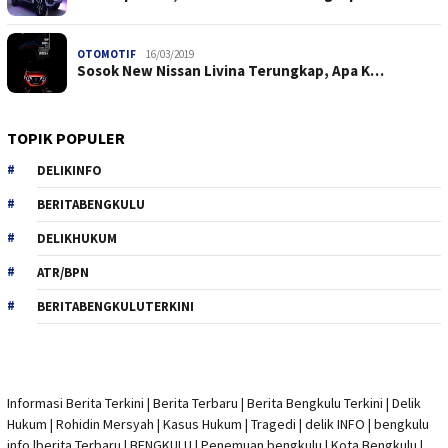
OTOMOTIF
16/03/2019
Sosok New Nissan Livina Terungkap, Apa K…
TOPIK POPULER
DELIKINFO
BERITABENGKULU
DELIKHUKUM
ATR/BPN
BERITABENGKULUTERKINI
Informasi Berita Terkini
|
Berita Terbaru
|
Berita Bengkulu Terkini
|
Delik
Hukum
|
Rohidin Mersyah
|
Kasus Hukum
|
Tragedi | delik INFO
|
bengkulu
info
|
berita Terbaru
| BENGKULU |
Penemuan bengkulu
|
Kota Bengkulu
|