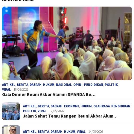
ARTIKEL
,
BERITA
,
DAERAH
,
HUKUM
,
NASIONAL
,
OPINI
,
PENDIDIKAN
,
POLITIK
,
VIRAL
18/05/2026
Gala Dinner Reuni Akbar Alumni SMANDA Be…
ARTIKEL
,
BERITA
,
DAERAH
,
EKONOMI
,
HUKUM
,
OLAHRAGA
,
PENDIDIKAN
,
POLITIK
,
VIRAL
17/05/2026
Jalan Sehat Temu Kangen Reuni Akbar Alum…
ARTIKEL
,
BERITA
,
DAERAH
,
HUKUM
,
VIRAL
14/05/2026