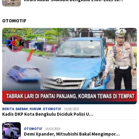
OTOMOTIF
BERITA
,
DAERAH
,
HUKUM
,
OTOMOTIF
19/08/2025
Kadis DKP Kota Bengkulu Diciduk Polisi U…
OTOMOTIF
16/03/2019
Demi Xpander, Mitsubishi Bakal Mengimpor…