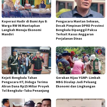
Koperasi Hadir di Bumi Ayu 8:
Pengacara Mantan Sekwan,
Warga RW 06 Mantapkan
Desak Pimpinan DPRD Provinsi
Langkah Menuju Ekonomi
Bengkulu Dipanggil Paksa
Mandiri
Terkait Kasus Anggaran
Perjalanan Dinas
Kejati Bengkulu Tahan
Gerakan Hijau YGNP: Limbah
Pengacara HT, Diduga Terima
MBG Disulap Jadi Peluang
Aliran Dana Rp15 Miliar Proyek
Ekonomi dan Lingkungan
Tol Bengkulu–Taba Penanjung