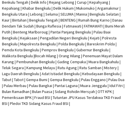
Benkulu Tengah |
Delik Info
| Rejang Lebong | Curup | Kepahyang |
Kepahiang | Khabar Bengkulu |
Delik Hukum
| Mukomuko | Argamakmur |
Bengkulu Utara | Lebong | Seluma | SELUMA | Manna | Bengkulu Selatan |
Kaur | Bintuhan | Bengkulu Tengah | BENTENG | Rumah Bung Karno | Danau
Dendam Tak Sudah | Bunga Raflesia | Fatmawati | FATMAWATI | Bumi Merah
Putih | Benteng Marlboroug | Pantai Panjang Bengkulu | Pulau Baai
Bengkulu | Kejaksaan | Pengadilan Negeri Bengkulu | Kejati |
Polresta
Bengkulu
|
Mapolresta Bengkulu
| Polda Bengkulu | Bareskrim Polda |
Pemda Kota Bengkulu | Pemprov Bengkulu |
Gubernur Bengkulu
|
Walikota Bengkulu |
Bocah Hilang
| Orang Hilang |
Penemuan Mayat Dalam
Karung
|
Pembunuhan Bengkulu
| Gading Cempaka | Muara Bangkahulu |
Teluk Segara | Kampung Melayu | Ratu Agung | Ratu Samban | Mistery |
Lagu Daerah Bengkulu | Adat Istiadat Bengkulu | Kebudayaan Bengkulu |
Tabut | Tabot | Gempa Bumi | Gempa Bengkulu |
Pulau Enggano
| Pulau Dua
| Pulau Merbau | Pulau Bangkai | Pantai Laguna | Muara Jenggalu | Idul Fitri |
Bulan Ramadhan | Bulan Puasa |
Sidang Rohidin Mersyah
|
OTT KPK
|
Pemeriksaan BPK | Fraud BSI |
Tutuntan JPU Kasus Terdakwa TKD Fraud
BSI
|
Pledoi TKD Sidang Kasus Fraud BSI
|