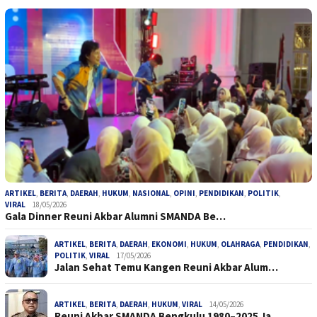
ARTIKEL
,
BERITA
,
DAERAH
,
HUKUM
,
NASIONAL
,
OPINI
,
PENDIDIKAN
,
POLITIK
,
VIRAL
18/05/2026
Gala Dinner Reuni Akbar Alumni SMANDA Be…
ARTIKEL
,
BERITA
,
DAERAH
,
EKONOMI
,
HUKUM
,
OLAHRAGA
,
PENDIDIKAN
,
POLITIK
,
VIRAL
17/05/2026
Jalan Sehat Temu Kangen Reuni Akbar Alum…
ARTIKEL
,
BERITA
,
DAERAH
,
HUKUM
,
VIRAL
14/05/2026
Reuni Akbar SMANDA Bengkulu 1980–2025 Ja…