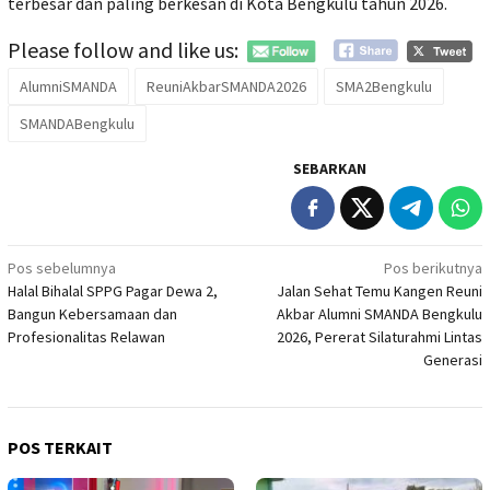
terbesar dan paling berkesan di Kota Bengkulu tahun 2026.
Please follow and like us:
AlumniSMANDA
ReuniAkbarSMANDA2026
SMA2Bengkulu
SMANDABengkulu
SEBARKAN
Navigasi
Pos sebelumnya
Pos berikutnya
Halal Bihalal SPPG Pagar Dewa 2,
Jalan Sehat Temu Kangen Reuni
pos
Bangun Kebersamaan dan
Akbar Alumni SMANDA Bengkulu
Profesionalitas Relawan
2026, Pererat Silaturahmi Lintas
Generasi
POS TERKAIT