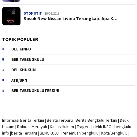
OTOMOTIF
16/03/2019
Sosok New Nissan Livina Terungkap, Apa K…
TOPIK POPULER
DELIKINFO
BERITABENGKULU
DELIKHUKUM
ATR/BPN
BERITABENGKULUTERKINI
Informasi Berita Terkini
|
Berita Terbaru
|
Berita Bengkulu Terkini
|
Delik
Hukum
|
Rohidin Mersyah
|
Kasus Hukum
|
Tragedi | delik INFO
|
bengkulu
info
|
berita Terbaru
| BENGKULU |
Penemuan bengkulu
|
Kota Bengkulu
|