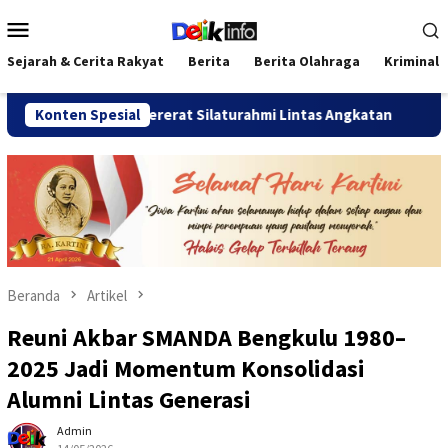
Loncat
Menu
ke
Mobile
konten
Sejarah & Cerita Rakyat
Berita
Berita Olahraga
Kriminal
lu 2026 Pererat Silaturahmi Lintas Angkatan
Konten Spesial
Jalan Seha
Beranda
Artikel
Reuni Akbar SMANDA Bengkulu 1980–
2025 Jadi Momentum Konsolidasi
Alumni Lintas Generasi
Admin