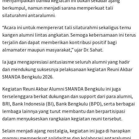
menyampaikan bahwa kegiatan ini bukan sekadar ajang
berkumpul, namun menjadi sarana memperkuat tali
silaturahmi antaralumni.
“Acara ini untuk mempererat tali silaturahmi sekaligus temu
kangen alumni lintas angkatan. Semoga kebersamaan ini terus
terjalin dan dapat memberikan kontribusi positif bagi
almamater maupun masyarakat,” ujar Dr. Sahat.
Ia juga mengapresiasi antusiasme seluruh alumni yang hadir
dan mendukung suksesnya pelaksanaan kegiatan Reuni Akbar
SMANDA Bengkulu 2026.
Kegiatan Reuni Akbar Alumni SMANDA Bengkulu ini juga
terselenggara berkat dukungan dan support dari para alumni,
BRI, Bank Indonesia (BI), Bank Bengkulu (BPD), serta berbagai
lembaga lainnya yang turut membantu dan berpartisipasi
dalam menyukseskan rangkaian kegiatan reuni tersebut.
Selain menjadi ajang nostalgia, kegiatan ini juga di harapkan
mampu memperkuat solidaritas dan kolaborasi antaralumni