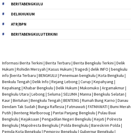
BERITABENGKULU
DELIKHUKUM
ATR/BPN
BERITABENGKULUTERKINI
Informasi Berita Terkini
|
Berita Terbaru
|
Berita Bengkulu Terkini
|
Delik
Hukum
|
Rohidin Mersyah
|
Kasus Hukum
|
Tragedi | delik INFO
|
bengkulu
info
|
berita Terbaru
| BENGKULU |
Penemuan bengkulu
|
Kota Bengkulu
|
Benkulu Tengah |
Delik Info
| Rejang Lebong | Curup | Kepahyang |
Kepahiang | Khabar Bengkulu |
Delik Hukum
| Mukomuko | Argamakmur |
Bengkulu Utara | Lebong | Seluma | SELUMA | Manna | Bengkulu Selatan |
Kaur | Bintuhan | Bengkulu Tengah | BENTENG | Rumah Bung Karno | Danau
Dendam Tak Sudah | Bunga Raflesia | Fatmawati | FATMAWATI | Bumi Merah
Putih | Benteng Marlboroug | Pantai Panjang Bengkulu | Pulau Baai
Bengkulu | Kejaksaan | Pengadilan Negeri Bengkulu | Kejati |
Polresta
Bengkulu
|
Mapolresta Bengkulu
| Polda Bengkulu | Bareskrim Polda |
Pemda Kota Bengkulu | Pemprov Bengkulu |
Gubernur Bengkulu
|