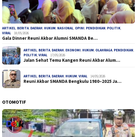
ARTIKEL
,
BERITA
,
DAERAH
,
HUKUM
,
NASIONAL
,
OPINI
,
PENDIDIKAN
,
POLITIK
,
VIRAL
18/05/2026
Gala Dinner Reuni Akbar Alumni SMANDA Be…
ARTIKEL
,
BERITA
,
DAERAH
,
EKONOMI
,
HUKUM
,
OLAHRAGA
,
PENDIDIKAN
,
POLITIK
,
VIRAL
17/05/2026
Jalan Sehat Temu Kangen Reuni Akbar Alum…
ARTIKEL
,
BERITA
,
DAERAH
,
HUKUM
,
VIRAL
14/05/2026
Reuni Akbar SMANDA Bengkulu 1980–2025 Ja…
OTOMOTIF