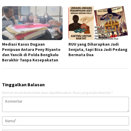
Mediasi Kasus Dugaan
RUU yang Diharapkan Jadi
Penipuan Antara Peny Riyanto
Senjata, tapi Bisa Jadi Pedang
dan Yancik di Polda Bengkulu
Bermata Dua
Berakhir Tanpa Kesepakatan
Tinggalkan Balasan
Alamat email Anda tidak akan dipublikasikan.
Ruas yang wajib ditandai
*