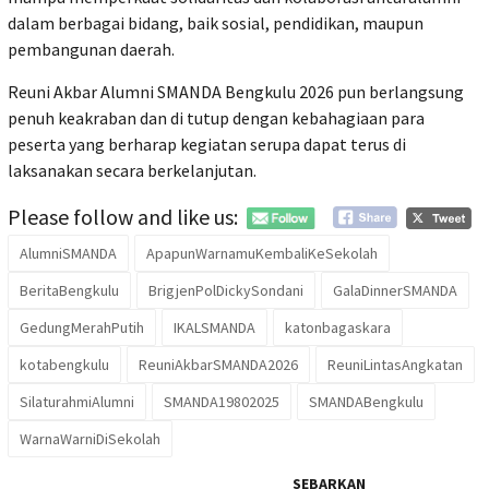
dalam berbagai bidang, baik sosial, pendidikan, maupun
pembangunan daerah.
Reuni Akbar Alumni SMANDA Bengkulu 2026 pun berlangsung
penuh keakraban dan di tutup dengan kebahagiaan para
peserta yang berharap kegiatan serupa dapat terus di
laksanakan secara berkelanjutan.
Please follow and like us:
AlumniSMANDA
ApapunWarnamuKembaliKeSekolah
BeritaBengkulu
BrigjenPolDickySondani
GalaDinnerSMANDA
GedungMerahPutih
IKALSMANDA
katonbagaskara
kotabengkulu
ReuniAkbarSMANDA2026
ReuniLintasAngkatan
SilaturahmiAlumni
SMANDA19802025
SMANDABengkulu
WarnaWarniDiSekolah
SEBARKAN