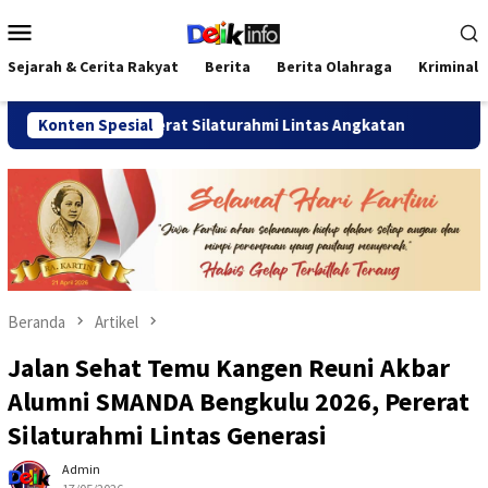
Loncat
Menu
ke
Mobile
konten
Sejarah & Cerita Rakyat
Berita
Berita Olahraga
Kriminal
26 Pererat Silaturahmi Lintas Angkatan
Konten Spesial
Jalan Sehat Te
Beranda
Artikel
Jalan Sehat Temu Kangen Reuni Akbar
Alumni SMANDA Bengkulu 2026, Pererat
Silaturahmi Lintas Generasi
Admin