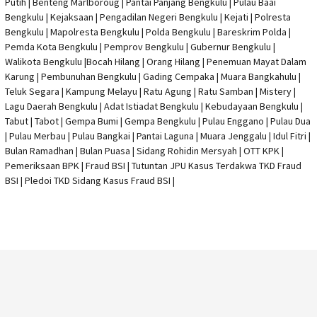
Putih | Benteng Marlboroug | Pantai Panjang Bengkulu | Pulau Baai
Bengkulu | Kejaksaan | Pengadilan Negeri Bengkulu | Kejati |
Polresta
Bengkulu
|
Mapolresta Bengkulu
| Polda Bengkulu | Bareskrim Polda |
Pemda Kota Bengkulu | Pemprov Bengkulu |
Gubernur Bengkulu
|
Walikota Bengkulu |
Bocah Hilang
| Orang Hilang |
Penemuan Mayat Dalam
Karung
|
Pembunuhan Bengkulu
| Gading Cempaka | Muara Bangkahulu |
Teluk Segara | Kampung Melayu | Ratu Agung | Ratu Samban | Mistery |
Lagu Daerah Bengkulu | Adat Istiadat Bengkulu | Kebudayaan Bengkulu |
Tabut | Tabot | Gempa Bumi | Gempa Bengkulu |
Pulau Enggano
| Pulau Dua
| Pulau Merbau | Pulau Bangkai | Pantai Laguna | Muara Jenggalu | Idul Fitri |
Bulan Ramadhan | Bulan Puasa |
Sidang Rohidin Mersyah
|
OTT KPK
|
Pemeriksaan BPK | Fraud BSI |
Tutuntan JPU Kasus Terdakwa TKD Fraud
BSI
|
Pledoi TKD Sidang Kasus Fraud BSI
|