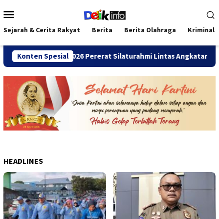
Loncat
Menu
ke
Mobile
konten
Sejarah & Cerita Rakyat
Berita
Berita Olahraga
Kriminal
DA Bengkulu 2026 Pererat Silaturahmi Lintas Angkatan
Konten Spesial
J
HEADLINES