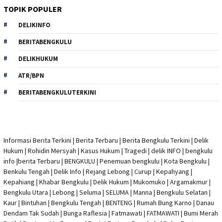
TOPIK POPULER
DELIKINFO
BERITABENGKULU
DELIKHUKUM
ATR/BPN
BERITABENGKULUTERKINI
Informasi Berita Terkini
|
Berita Terbaru
|
Berita Bengkulu Terkini
|
Delik
Hukum
|
Rohidin Mersyah
|
Kasus Hukum
|
Tragedi | delik INFO
|
bengkulu
info
|
berita Terbaru
| BENGKULU |
Penemuan bengkulu
|
Kota Bengkulu
|
Benkulu Tengah |
Delik Info
| Rejang Lebong | Curup | Kepahyang |
Kepahiang | Khabar Bengkulu |
Delik Hukum
| Mukomuko | Argamakmur |
Bengkulu Utara | Lebong | Seluma | SELUMA | Manna | Bengkulu Selatan |
Kaur | Bintuhan | Bengkulu Tengah | BENTENG | Rumah Bung Karno | Danau
Dendam Tak Sudah | Bunga Raflesia | Fatmawati | FATMAWATI | Bumi Merah