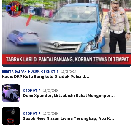
BERITA
,
DAERAH
,
HUKUM
,
OTOMOTIF
19/08/2025
Kadis DKP Kota Bengkulu Diciduk Polisi U…
OTOMOTIF
16/03/2019
Demi Xpander, Mitsubishi Bakal Mengimpor…
OTOMOTIF
16/03/2019
Sosok New Nissan Livina Terungkap, Apa K…