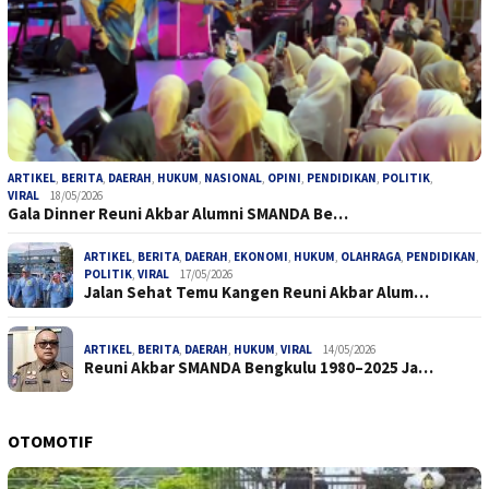
ARTIKEL
,
BERITA
,
DAERAH
,
HUKUM
,
NASIONAL
,
OPINI
,
PENDIDIKAN
,
POLITIK
,
VIRAL
18/05/2026
Gala Dinner Reuni Akbar Alumni SMANDA Be…
ARTIKEL
,
BERITA
,
DAERAH
,
EKONOMI
,
HUKUM
,
OLAHRAGA
,
PENDIDIKAN
,
POLITIK
,
VIRAL
17/05/2026
Jalan Sehat Temu Kangen Reuni Akbar Alum…
ARTIKEL
,
BERITA
,
DAERAH
,
HUKUM
,
VIRAL
14/05/2026
Reuni Akbar SMANDA Bengkulu 1980–2025 Ja…
OTOMOTIF