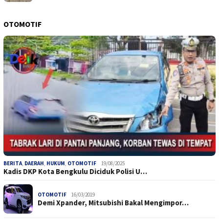
OTOMOTIF
BERITA
,
DAERAH
,
HUKUM
,
OTOMOTIF
19/08/2025
Kadis DKP Kota Bengkulu Diciduk Polisi U…
OTOMOTIF
16/03/2019
Demi Xpander, Mitsubishi Bakal Mengimpor…