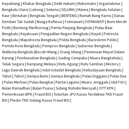
Kepahiang | Khabar Bengkulu |
Delik Hukum
| Mukomuko | Argamakmur |
Bengkulu Utara | Lebong | Seluma | SELUMA | Manna | Bengkulu Selatan |
Kaur | Bintuhan | Bengkulu Tengah | BENTENG | Rumah Bung Karno | Danau
Dendam Tak Sudah | Bunga Raflesia | Fatmawati | FATMAWATI | Bumi Merah
Putih | Benteng Marlboroug | Pantai Panjang Bengkulu | Pulau Baai
Bengkulu | Kejaksaan | Pengadilan Negeri Bengkulu | Kejati |
Polresta
Bengkulu
|
Mapolresta Bengkulu
| Polda Bengkulu | Bareskrim Polda |
Pemda Kota Bengkulu | Pemprov Bengkulu |
Gubernur Bengkulu
|
Walikota Bengkulu |
Bocah Hilang
| Orang Hilang |
Penemuan Mayat Dalam
Karung
|
Pembunuhan Bengkulu
| Gading Cempaka | Muara Bangkahulu |
Teluk Segara | Kampung Melayu | Ratu Agung | Ratu Samban | Mistery |
Lagu Daerah Bengkulu | Adat Istiadat Bengkulu | Kebudayaan Bengkulu |
Tabut | Tabot | Gempa Bumi | Gempa Bengkulu |
Pulau Enggano
| Pulau Dua
| Pulau Merbau | Pulau Bangkai | Pantai Laguna | Muara Jenggalu | Idul Fitri |
Bulan Ramadhan | Bulan Puasa |
Sidang Rohidin Mersyah
|
OTT KPK
|
Pemeriksaan BPK | Fraud BSI |
Tutuntan JPU Kasus Terdakwa TKD Fraud
BSI
|
Pledoi TKD Sidang Kasus Fraud BSI
|