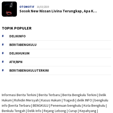
OTOMOTIF
16/03/2019
Sosok New Nissan Livina Terungkap, Apa K…
TOPIK POPULER
DELIKINFO
BERITABENGKULU
DELIKHUKUM
ATR/BPN
BERITABENGKULUTERKINI
Informasi Berita Terkini
|
Berita Terbaru
|
Berita Bengkulu Terkini
|
Delik
Hukum
|
Rohidin Mersyah
|
Kasus Hukum
|
Tragedi | delik INFO
|
bengkulu
info
|
berita Terbaru
| BENGKULU |
Penemuan bengkulu
|
Kota Bengkulu
|
Benkulu Tengah |
Delik Info
| Rejang Lebong | Curup | Kepahyang |