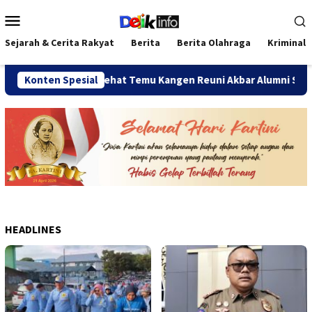
Loncat
Menu
ke
Mobile
konten
Sejarah & Cerita Rakyat
Berita
Berita Olahraga
Kriminal
Konten Spesial
Jalan Sehat Temu Kangen Reuni Akbar Alumni SMANDA Beng
HEADLINES