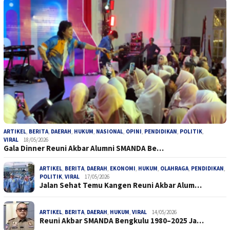
ARTIKEL
,
BERITA
,
DAERAH
,
HUKUM
,
NASIONAL
,
OPINI
,
PENDIDIKAN
,
POLITIK
,
VIRAL
18/05/2026
Gala Dinner Reuni Akbar Alumni SMANDA Be…
ARTIKEL
,
BERITA
,
DAERAH
,
EKONOMI
,
HUKUM
,
OLAHRAGA
,
PENDIDIKAN
,
POLITIK
,
VIRAL
17/05/2026
Jalan Sehat Temu Kangen Reuni Akbar Alum…
ARTIKEL
,
BERITA
,
DAERAH
,
HUKUM
,
VIRAL
14/05/2026
Reuni Akbar SMANDA Bengkulu 1980–2025 Ja…