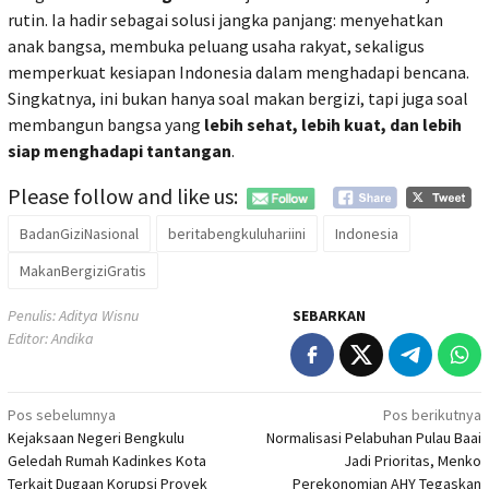
rutin. Ia hadir sebagai solusi jangka panjang: menyehatkan
anak bangsa, membuka peluang usaha rakyat, sekaligus
memperkuat kesiapan Indonesia dalam menghadapi bencana.
Singkatnya, ini bukan hanya soal makan bergizi, tapi juga soal
membangun bangsa yang
lebih sehat, lebih kuat, dan lebih
siap menghadapi tantangan
.
Please follow and like us:
BadanGiziNasional
beritabengkuluhariini
Indonesia
MakanBergiziGratis
Penulis: Aditya Wisnu
SEBARKAN
Editor: Andika
Navigasi
Pos sebelumnya
Pos berikutnya
Kejaksaan Negeri Bengkulu
Normalisasi Pelabuhan Pulau Baai
pos
Geledah Rumah Kadinkes Kota
Jadi Prioritas, Menko
Terkait Dugaan Korupsi Proyek
Perekonomian AHY Tegaskan