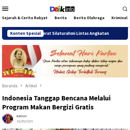
Loncat
Menu
ke
Mobile
konten
Sejarah & Cerita Rakyat
Berita
Berita Olahraga
Kriminal
26 Pererat Silaturahmi Lintas Angkatan
Konten Spesial
Jalan Sehat Te
Beranda
Artikel
Indonesia Tanggap Bencana Melalui
Program Makan Bergizi Gratis
Admin
16/09/2025