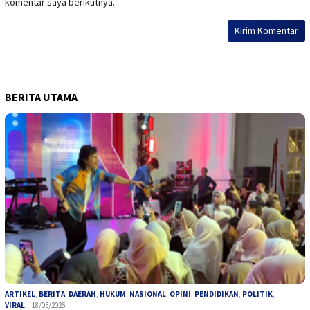
komentar saya berikutnya.
BERITA UTAMA
ARTIKEL
,
BERITA
,
DAERAH
,
HUKUM
,
NASIONAL
,
OPINI
,
PENDIDIKAN
,
POLITIK
,
VIRAL
18/05/2026