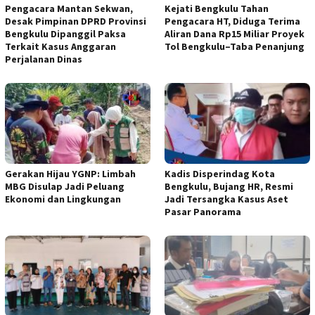
Pengacara Mantan Sekwan,
Kejati Bengkulu Tahan
Desak Pimpinan DPRD Provinsi
Pengacara HT, Diduga Terima
Bengkulu Dipanggil Paksa
Aliran Dana Rp15 Miliar Proyek
Terkait Kasus Anggaran
Tol Bengkulu–Taba Penanjung
Perjalanan Dinas
Gerakan Hijau YGNP: Limbah
Kadis Disperindag Kota
MBG Disulap Jadi Peluang
Bengkulu, Bujang HR, Resmi
Ekonomi dan Lingkungan
Jadi Tersangka Kasus Aset
Pasar Panorama