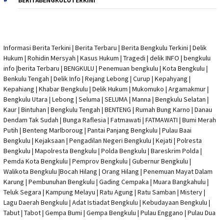
BERITABENGKULUTERKINI
Informasi Berita Terkini
|
Berita Terbaru
|
Berita Bengkulu Terkini
|
Delik
Hukum
|
Rohidin Mersyah
|
Kasus Hukum
|
Tragedi | delik INFO
|
bengkulu
info
|
berita Terbaru
| BENGKULU |
Penemuan bengkulu
|
Kota Bengkulu
|
Benkulu Tengah |
Delik Info
| Rejang Lebong | Curup | Kepahyang |
Kepahiang | Khabar Bengkulu |
Delik Hukum
| Mukomuko | Argamakmur |
Bengkulu Utara | Lebong | Seluma | SELUMA | Manna | Bengkulu Selatan |
Kaur | Bintuhan | Bengkulu Tengah | BENTENG | Rumah Bung Karno | Danau
Dendam Tak Sudah | Bunga Raflesia | Fatmawati | FATMAWATI | Bumi Merah
Putih | Benteng Marlboroug | Pantai Panjang Bengkulu | Pulau Baai
Bengkulu | Kejaksaan | Pengadilan Negeri Bengkulu | Kejati |
Polresta
Bengkulu
|
Mapolresta Bengkulu
| Polda Bengkulu | Bareskrim Polda |
Pemda Kota Bengkulu | Pemprov Bengkulu |
Gubernur Bengkulu
|
Walikota Bengkulu |
Bocah Hilang
| Orang Hilang |
Penemuan Mayat Dalam
Karung
|
Pembunuhan Bengkulu
| Gading Cempaka | Muara Bangkahulu |
Teluk Segara | Kampung Melayu | Ratu Agung | Ratu Samban | Mistery |
Lagu Daerah Bengkulu | Adat Istiadat Bengkulu | Kebudayaan Bengkulu |
Tabut | Tabot | Gempa Bumi | Gempa Bengkulu |
Pulau Enggano
| Pulau Dua