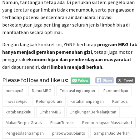
Namun, tantangan tetap ada. Di perlukan sistem pengelolaan
yang teratur agar limbah tidak menumpuk, serta pengawasan
terhadap potensi pencemaran air dan udara. Inovasi
berkelanjutan juga penting agar seluruh jenis limbah bisa di
manfaatkan secara optimal.
Dengan langkah konkret ini, YGNP berharap
program MBG tak
hanya menjadi gerakan pemenuhan gizi
, tetapi juga motor
penggerak
ekonomi hijau dan pemberdayaan masyarakat
—
dari dapur sendiri,
dari limbah menjadi berkah.
Please follow and like us:
bumiayu8
DapurMBG
EdukasiLingkungan
EkonomiHijau
InovasiHijau
KelompokTani
ketahananpangan
Kompos
kotabengkulu
LimbahMBG
LingkunganBerkelanjutan
MakanBergiziGratis
PakanTernak
PemberdayaanMasyarakat
PengelolaanSampah
prabowosubianto
SampahJadiBerkah