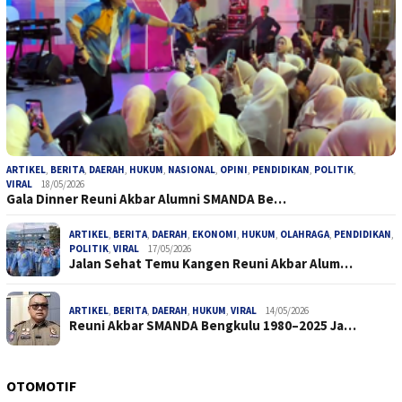
ARTIKEL
,
BERITA
,
DAERAH
,
HUKUM
,
NASIONAL
,
OPINI
,
PENDIDIKAN
,
POLITIK
,
VIRAL
18/05/2026
Gala Dinner Reuni Akbar Alumni SMANDA Be…
ARTIKEL
,
BERITA
,
DAERAH
,
EKONOMI
,
HUKUM
,
OLAHRAGA
,
PENDIDIKAN
,
POLITIK
,
VIRAL
17/05/2026
Jalan Sehat Temu Kangen Reuni Akbar Alum…
ARTIKEL
,
BERITA
,
DAERAH
,
HUKUM
,
VIRAL
14/05/2026
Reuni Akbar SMANDA Bengkulu 1980–2025 Ja…
OTOMOTIF