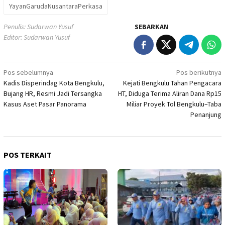
YayanGarudaNusantaraPerkasa
Penulis: Sudarwan Yusuf
SEBARKAN
Editor: Sudarwan Yusuf
Navigasi
Pos sebelumnya
Pos berikutnya
Kadis Disperindag Kota Bengkulu,
Kejati Bengkulu Tahan Pengacara
pos
Bujang HR, Resmi Jadi Tersangka
HT, Diduga Terima Aliran Dana Rp15
Kasus Aset Pasar Panorama
Miliar Proyek Tol Bengkulu–Taba
Penanjung
POS TERKAIT