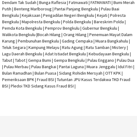
Dendam Tak Sudah | Bunga Raflesia | Fatmawati | FATMAWATI | Bumi Merah
Putih | Benteng Marlboroug | Pantai Panjang Bengkulu | Pulau Baai
Bengkulu | Kejaksaan | Pengadilan Negeri Bengkulu | Kejati |
Polresta
Bengkulu
|
Mapolresta Bengkulu
| Polda Bengkulu | Bareskrim Polda |
Pemda Kota Bengkulu | Pemprov Bengkulu |
Gubernur Bengkulu
|
Walikota Bengkulu |
Bocah Hilang
| Orang Hilang |
Penemuan Mayat Dalam
Karung
|
Pembunuhan Bengkulu
| Gading Cempaka | Muara Bangkahulu |
Teluk Segara | Kampung Melayu | Ratu Agung | Ratu Samban | Mistery |
Lagu Daerah Bengkulu | Adat Istiadat Bengkulu | Kebudayaan Bengkulu |
Tabut | Tabot | Gempa Bumi | Gempa Bengkulu |
Pulau Enggano
| Pulau Dua
| Pulau Merbau | Pulau Bangkai | Pantai Laguna | Muara Jenggalu | Idul Fitri |
Bulan Ramadhan | Bulan Puasa |
Sidang Rohidin Mersyah
|
OTT KPK
|
Pemeriksaan BPK | Fraud BSI |
Tutuntan JPU Kasus Terdakwa TKD Fraud
BSI
|
Pledoi TKD Sidang Kasus Fraud BSI
|