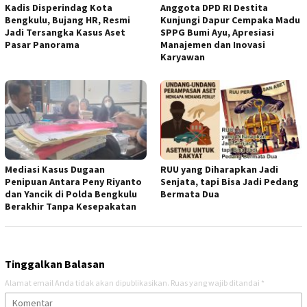
Kadis Disperindag Kota
Anggota DPD RI Destita
Bengkulu, Bujang HR, Resmi
Kunjungi Dapur Cempaka Madu
Jadi Tersangka Kasus Aset
SPPG Bumi Ayu, Apresiasi
Pasar Panorama
Manajemen dan Inovasi
Karyawan
Mediasi Kasus Dugaan
RUU yang Diharapkan Jadi
Penipuan Antara Peny Riyanto
Senjata, tapi Bisa Jadi Pedang
dan Yancik di Polda Bengkulu
Bermata Dua
Berakhir Tanpa Kesepakatan
Tinggalkan Balasan
Alamat email Anda tidak akan dipublikasikan.
Ruas yang wajib ditandai
*