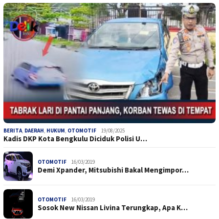
BERITA
,
DAERAH
,
HUKUM
,
OTOMOTIF
19/08/2025
Kadis DKP Kota Bengkulu Diciduk Polisi U…
OTOMOTIF
16/03/2019
Demi Xpander, Mitsubishi Bakal Mengimpor…
OTOMOTIF
16/03/2019
Sosok New Nissan Livina Terungkap, Apa K…