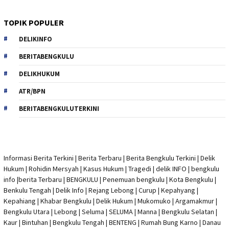
TOPIK POPULER
DELIKINFO
BERITABENGKULU
DELIKHUKUM
ATR/BPN
BERITABENGKULUTERKINI
Informasi Berita Terkini
|
Berita Terbaru
|
Berita Bengkulu Terkini
|
Delik
Hukum
|
Rohidin Mersyah
|
Kasus Hukum
|
Tragedi | delik INFO
|
bengkulu
info
|
berita Terbaru
| BENGKULU |
Penemuan bengkulu
|
Kota Bengkulu
|
Benkulu Tengah |
Delik Info
| Rejang Lebong | Curup | Kepahyang |
Kepahiang | Khabar Bengkulu |
Delik Hukum
| Mukomuko | Argamakmur |
Bengkulu Utara | Lebong | Seluma | SELUMA | Manna | Bengkulu Selatan |
Kaur | Bintuhan | Bengkulu Tengah | BENTENG | Rumah Bung Karno | Danau