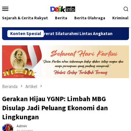
Loncat
Menu
ke
Mobile
konten
Sejarah & Cerita Rakyat
Berita
Berita Olahraga
Kriminal
026 Pererat Silaturahmi Lintas Angkatan
Konten Spesial
Jalan Sehat T
Beranda
Artikel
Gerakan Hijau YGNP: Limbah MBG
Disulap Jadi Peluang Ekonomi dan
Lingkungan
Admin