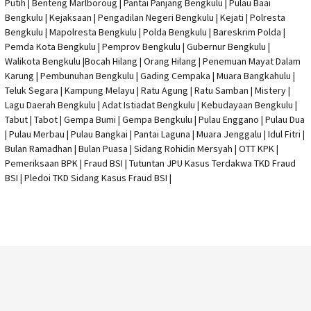
Putih | Benteng Marlboroug | Pantai Panjang Bengkulu | Pulau Baai
Bengkulu | Kejaksaan | Pengadilan Negeri Bengkulu | Kejati |
Polresta
Bengkulu
|
Mapolresta Bengkulu
| Polda Bengkulu | Bareskrim Polda |
Pemda Kota Bengkulu | Pemprov Bengkulu |
Gubernur Bengkulu
|
Walikota Bengkulu |
Bocah Hilang
| Orang Hilang |
Penemuan Mayat Dalam
Karung
|
Pembunuhan Bengkulu
| Gading Cempaka | Muara Bangkahulu |
Teluk Segara | Kampung Melayu | Ratu Agung | Ratu Samban | Mistery |
Lagu Daerah Bengkulu | Adat Istiadat Bengkulu | Kebudayaan Bengkulu |
Tabut | Tabot | Gempa Bumi | Gempa Bengkulu |
Pulau Enggano
| Pulau Dua
| Pulau Merbau | Pulau Bangkai | Pantai Laguna | Muara Jenggalu | Idul Fitri |
Bulan Ramadhan | Bulan Puasa |
Sidang Rohidin Mersyah
|
OTT KPK
|
Pemeriksaan BPK | Fraud BSI |
Tutuntan JPU Kasus Terdakwa TKD Fraud
BSI
|
Pledoi TKD Sidang Kasus Fraud BSI
|