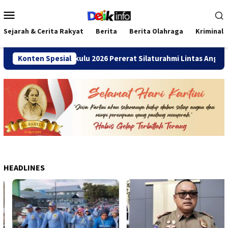
Loncat
Menu
ke
Mobile
konten
Sejarah & Cerita Rakyat
Berita
Berita Olahraga
Kriminal
ni SMANDA Bengkulu 2026 Pererat Silaturahmi Lintas Angkatan
Konten Spesial
HEADLINES