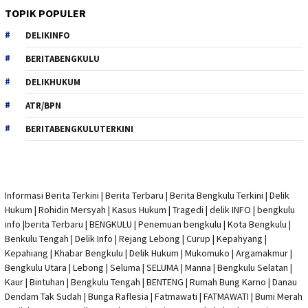
TOPIK POPULER
DELIKINFO
BERITABENGKULU
DELIKHUKUM
ATR/BPN
BERITABENGKULUTERKINI
Informasi Berita Terkini
|
Berita Terbaru
|
Berita Bengkulu Terkini
|
Delik
Hukum
|
Rohidin Mersyah
|
Kasus Hukum
|
Tragedi | delik INFO
|
bengkulu
info
|
berita Terbaru
| BENGKULU |
Penemuan bengkulu
|
Kota Bengkulu
|
Benkulu Tengah |
Delik Info
| Rejang Lebong | Curup | Kepahyang |
Kepahiang | Khabar Bengkulu |
Delik Hukum
| Mukomuko | Argamakmur |
Bengkulu Utara | Lebong | Seluma | SELUMA | Manna | Bengkulu Selatan |
Kaur | Bintuhan | Bengkulu Tengah | BENTENG | Rumah Bung Karno | Danau
Dendam Tak Sudah | Bunga Raflesia | Fatmawati | FATMAWATI | Bumi Merah