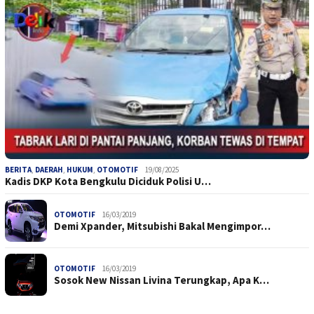
BERITA
,
DAERAH
,
HUKUM
,
OTOMOTIF
19/08/2025
Kadis DKP Kota Bengkulu Diciduk Polisi U…
OTOMOTIF
16/03/2019
Demi Xpander, Mitsubishi Bakal Mengimpor…
OTOMOTIF
16/03/2019
Sosok New Nissan Livina Terungkap, Apa K…