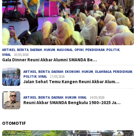
ARTIKEL
,
BERITA
,
DAERAH
,
HUKUM
,
NASIONAL
,
OPINI
,
PENDIDIKAN
,
POLITIK
,
VIRAL
18/05/2026
Gala Dinner Reuni Akbar Alumni SMANDA Be…
ARTIKEL
,
BERITA
,
DAERAH
,
EKONOMI
,
HUKUM
,
OLAHRAGA
,
PENDIDIKAN
,
POLITIK
,
VIRAL
17/05/2026
Jalan Sehat Temu Kangen Reuni Akbar Alum…
ARTIKEL
,
BERITA
,
DAERAH
,
HUKUM
,
VIRAL
14/05/2026
Reuni Akbar SMANDA Bengkulu 1980–2025 Ja…
OTOMOTIF