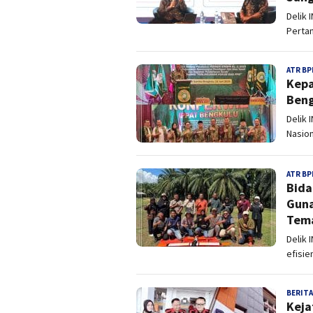
Delik 
Perta
ATR BP
Kepa
Beng
Delik 
Nasion
ATR BP
Bida
Guna
Tem
Delik 
efisie
BERITA
Keja