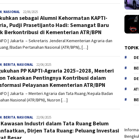
N
,
NASIONAL
admin
22/06/2025
kuhkan sebagai Alumni Kehormatan KAPTI-
ria, Pudji Prasetijanto Hadi: Semangat Baru
k Berkontribusi di Kementerian ATR/BPN
INFO | Jakarta – Sekretaris Jenderal Kementerian Agraria dan
TOPIK
uang/Badan Pertanahan Nasional (ATR/BPN), […]
DE
N
,
BERITA
,
NASIONAL
admin
22/06/2025
BE
ukuhan PP KAPTI-Agraria 2025–2028, Menteri
on Tekankan Pentingnya Kontribusi dalam
DE
sformasi Pelayanan Kementerian ATR/BPN
AT
INFO | Jakarta – Menteri Agraria dan Tata Ruang/Kepala Badan
BE
ahan Nasional (ATR/BPN), Nusron […]
N
,
BERITA
,
NASIONAL
admin
22/06/2025
Kawasan Industri dalam Tata Ruang Belum
Informas
nfaatkan, Dirjen Tata Ruang: Peluang Investasi
Bengkul
at Besar