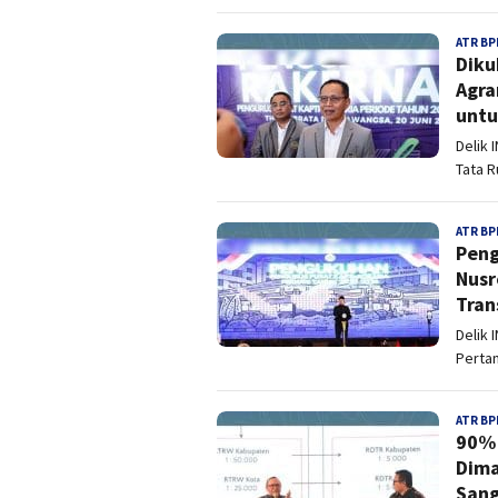
ATR BP
Diku
Agra
untu
Delik 
Tata R
ATR BP
Peng
Nusr
Tran
Delik 
Pertan
ATR BP
90% 
Dima
Sang