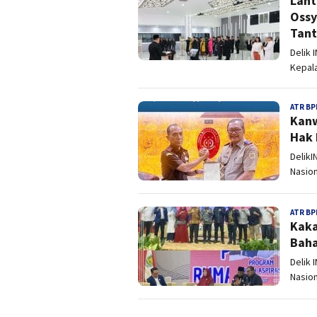
Lant
Ossy
Tan
Delik 
Kepal
ATR BP
Kanw
Hak 
DelikI
Nasion
ATR BP
Kaka
Baha
Delik 
Nasion