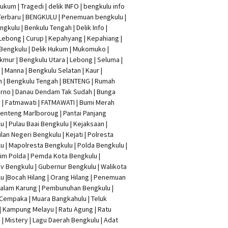
Hukum
|
Tragedi | delik INFO
|
bengkulu info
Terbaru
| BENGKULU |
Penemuan bengkulu
|
ngkulu
| Benkulu Tengah |
Delik Info
|
Lebong | Curup | Kepahyang | Kepahiang |
Bengkulu |
Delik Hukum
| Mukomuko |
mur | Bengkulu Utara | Lebong | Seluma |
| Manna | Bengkulu Selatan | Kaur |
n | Bengkulu Tengah | BENTENG | Rumah
rno | Danau Dendam Tak Sudah | Bunga
a | Fatmawati | FATMAWATI | Bumi Merah
 Benteng Marlboroug | Pantai Panjang
u | Pulau Baai Bengkulu | Kejaksaan |
lan Negeri Bengkulu | Kejati |
Polresta
lu
|
Mapolresta Bengkulu
| Polda Bengkulu |
im Polda | Pemda Kota Bengkulu |
v Bengkulu |
Gubernur Bengkulu
| Walikota
u |
Bocah Hilang
| Orang Hilang |
Penemuan
Dalam Karung
|
Pembunuhan Bengkulu
|
Cempaka | Muara Bangkahulu | Teluk
| Kampung Melayu | Ratu Agung | Ratu
| Mistery | Lagu Daerah Bengkulu | Adat