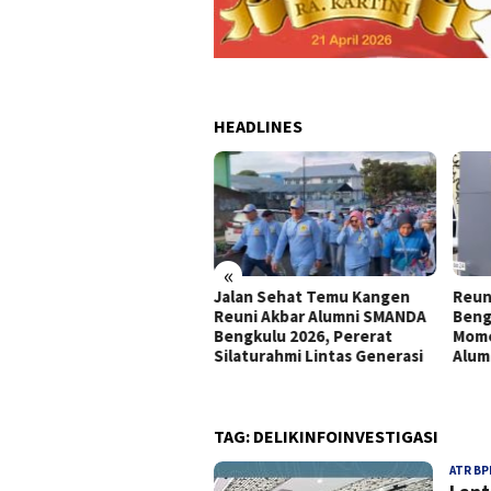
HEADLINES
«
Jalan Sehat Temu Kangen
Reun
a Dinner Reuni Akbar
Reuni Akbar Alumni SMANDA
Beng
umni SMANDA Bengkulu
Bengkulu 2026, Pererat
Mome
6 Pererat Silaturahmi
Silaturahmi Lintas Generasi
Alum
tas Angkatan
TAG:
DELIKINFOINVESTIGASI
ATR BP