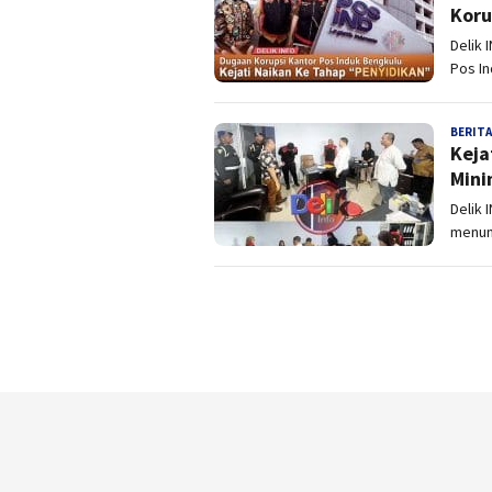
Koru
Delik 
Pos In
BERITA
Keja
Mini
Delik 
menun