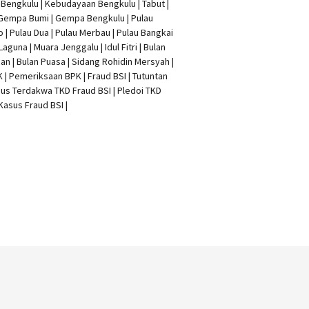
t Bengkulu | Kebudayaan Bengkulu | Tabut |
 Gempa Bumi | Gempa Bengkulu |
Pulau
o
| Pulau Dua | Pulau Merbau | Pulau Bangkai
 Laguna | Muara Jenggalu | Idul Fitri | Bulan
n | Bulan Puasa |
Sidang Rohidin Mersyah
|
K
| Pemeriksaan BPK | Fraud BSI |
Tutuntan
us Terdakwa TKD Fraud BSI
|
Pledoi TKD
Kasus Fraud BSI
|