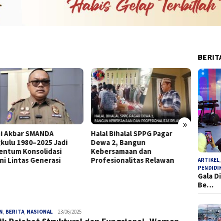
BERIT
»
i Akbar SMANDA
Halal Bihalal SPPG Pagar
SK Tan
kulu 1980–2025 Jadi
Dewa 2, Bangun
Bupati
ntum Konsolidasi
Kebersamaan dan
Tersa
ni Lintas Generasi
Profesionalitas Relawan
ARTIKEL
PENDIDI
Gala D
Be…
N
,
BERITA
,
NASIONAL
admin
23/06/2025