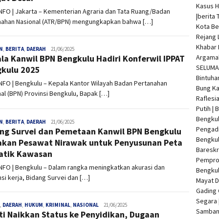
Kasus 
INFO | Jakarta – Kementerian Agraria dan Tata Ruang/Badan
|
berita 
nahan Nasional (ATR/BPN) mengungkapkan bahwa […]
Kota Be
Rejang 
Khabar 
N
,
BERITA
,
DAERAH
admin
21/06/2025
Argamak
la Kanwil BPN Bengkulu Hadiri Konferwil IPPAT
SELUMA 
kulu 2025
Bintuha
INFO | Bengkulu – Kepala Kantor Wilayah Badan Pertanahan
Bung Ka
al (BPN) Provinsi Bengkulu, Bapak […]
Raflesi
Putih |
Bengkul
N
,
BERITA
,
DAERAH
admin
21/06/2025
Pengadi
ng Survei dan Pemetaan Kanwil BPN Bengkulu
Bengku
kan Pesawat Nirawak untuk Penyusunan Peta
Bareskr
atik Kawasan
Pempro
INFO | Bengkulu – Dalam rangka meningkatkan akurasi dan
Bengkul
nsi kerja, Bidang Survei dan […]
Mayat 
Gading 
Segara 
,
DAERAH
,
HUKUM
,
KRIMINAL
,
NASIONAL
admin
21/06/2025
Samban 
ti Naikkan Status ke Penyidikan, Dugaan