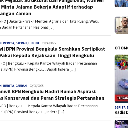
ik Pejabat Struktural dan Fungsional, Wamen
 Minta Jajaran Bekerja Adaptif terhadap
tangan Zaman
INFO | Jakarta – Wakil Menteri Agraria dan Tata Ruang/Wakil
a Badan Pertanahan Nasional […]
N
,
BERITA
,
DAERAH
,
HUKUM
admin
23/06/2025
OTOM
il BPN Provinsi Bengkulu Serahkan Sertipikat
Pakai kepada Kejaksaan Tinggi Bengkulu
NFO | Bengkulu – Kepala Kantor Wilayah Badan Pertanahan
al (BPN) Provinsi Bengkulu, Bapak Indera […]
N
,
BERITA
,
DAERAH
admin
22/06/2025
nwil BPN Bengkulu Hadiri Rumah Aspirasi:
s Konservasi dan Peran Strategis Pertanahan
INFO | Bengkulu – Kepala Kantor Wilayah Badan Pertanahan
BERITA
,
al (BPN) Provinsi Bengkulu, Indera […]
Kadis 