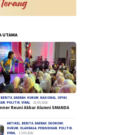
A UTAMA
pa Prosedur, Mantan
Koperasi Hadir di Bumi Ayu 8:
Pengaca
 Bengkulu Utara Jadi
Warga RW 06 Mantapkan
Desak P
ngka Korupsi Tambang
Langkah Menuju Ekonomi
Provins
Mandiri
Paksa T
,
BERITA
,
DAERAH
,
HUKUM
,
NASIONAL
,
OPINI
,
KAN
,
POLITIK
,
VIRAL
18/05/2026
Anggara
inner Reuni Akbar Alumni SMANDA
ARTIKEL
,
BERITA
,
DAERAH
,
EKONOMI
,
HUKUM
,
OLAHRAGA
,
PENDIDIKAN
,
POLITIK
,
VIRAL
17/05/2026