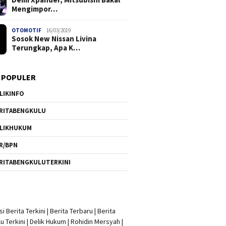
Mengimpor…
OTOMOTIF
16/03/2019
Sosok New Nissan Livina
Terungkap, Apa K…
 POPULER
LIKINFO
RITABENGKULU
LIKHUKUM
R/BPN
RITABENGKULUTERKINI
i Berita Terkini
|
Berita Terbaru
|
Berita
u Terkini
|
Delik Hukum
|
Rohidin Mersyah
|