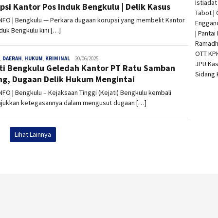
Istiada
psi Kantor Pos Induk Bengkulu | Delik Kasus
Tabot |
INFO | Bengkulu — Perkara dugaan korupsi yang membelit Kantor
Enggan
duk Bengkulu kini […]
| Pantai
Ramadha
OTT KP
,
DAERAH
,
HUKUM
,
KRIMINAL
admin
20/06/2025
JPU Kas
ti Bengkulu Geledah Kantor PT Ratu Samban
Sidang 
ng, Dugaan Delik Hukum Mengintai
INFO | Bengkulu – Kejaksaan Tinggi (Kejati) Bengkulu kembali
jukkan ketegasannya dalam mengusut dugaan […]
Lihat Lainnya