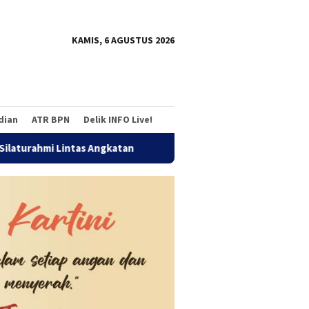
tutup
KAMIS, 6 AGUSTUS 2026
adian
ATR BPN
Delik INFO Live!
tas Angkatan
Jalan Sehat Temu Kangen Reuni Akbar Alumn