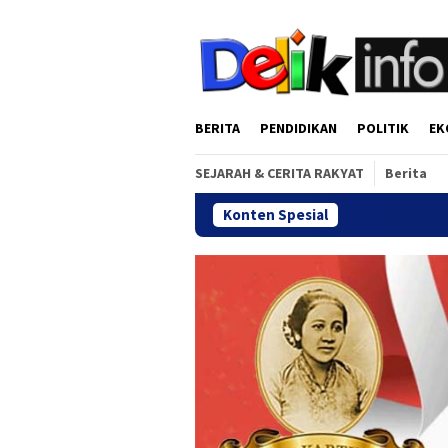
Loncat
tutup
ke
konten
BERITA
PENDIDIKAN
POLITIK
EK
SEJARAH & CERITA RAKYAT
Berita
Konten Spesial
Gala Dinner Re