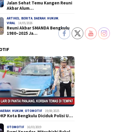
Jalan Sehat Temu Kangen Reuni
Akbar Alum…
ARTIKEL
,
BERITA
,
DAERAH
,
HUKUM
,
VIRAL
14/05/2026
Reuni Akbar SMANDA Bengkulu
1980–2025 Ja…
OTIF
DAERAH
,
HUKUM
,
OTOMOTIF
19/08/2025
DKP Kota Bengkulu Diciduk Polisi U…
OTOMOTIF
16/03/2019
Demi Xpander, Mitsubishi Bakal