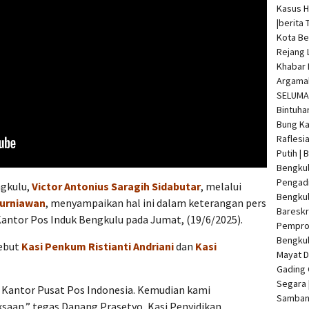
Kasus 
|
berita 
Kota Be
Rejang 
Khabar 
Argamak
SELUMA 
Bintuha
Bung Ka
Raflesi
Putih |
Bengkul
Pengadi
ngkulu,
Victor Antonius Saragih Sidabutar
, melalui
Bengku
Kurniawan
, menyampaikan hal ini dalam keterangan pers
Bareskr
 Kantor Pos Induk Bengkulu pada Jumat, (19/6/2025).
Pempro
Bengkul
sebut
Kasi Penkum Ristianti Andriani
dan
Kasi
Mayat 
Gading 
Segara 
 Kantor Pusat Pos Indonesia. Kemudian kami
Samban 
saan,” tegas Danang Prasetyo, Kasi Penyidikan.