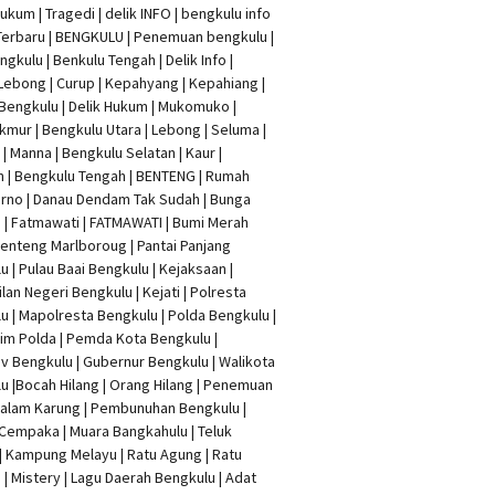
Hukum
|
Tragedi | delik INFO
|
bengkulu info
Terbaru
| BENGKULU |
Penemuan bengkulu
|
ngkulu
| Benkulu Tengah |
Delik Info
|
Lebong | Curup | Kepahyang | Kepahiang |
Bengkulu |
Delik Hukum
| Mukomuko |
mur | Bengkulu Utara | Lebong | Seluma |
| Manna | Bengkulu Selatan | Kaur |
n | Bengkulu Tengah | BENTENG | Rumah
rno | Danau Dendam Tak Sudah | Bunga
a | Fatmawati | FATMAWATI | Bumi Merah
 Benteng Marlboroug | Pantai Panjang
u | Pulau Baai Bengkulu | Kejaksaan |
lan Negeri Bengkulu | Kejati |
Polresta
lu
|
Mapolresta Bengkulu
| Polda Bengkulu |
im Polda | Pemda Kota Bengkulu |
v Bengkulu |
Gubernur Bengkulu
| Walikota
u |
Bocah Hilang
| Orang Hilang |
Penemuan
Dalam Karung
|
Pembunuhan Bengkulu
|
Cempaka | Muara Bangkahulu | Teluk
| Kampung Melayu | Ratu Agung | Ratu
| Mistery | Lagu Daerah Bengkulu | Adat