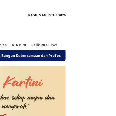
tutup
RABU, 5 AGUSTUS 2026
adian
ATR BPN
Delik INFO Live!
n dan Profesionalitas Relawan
SK Tanpa Prosedur, Manta