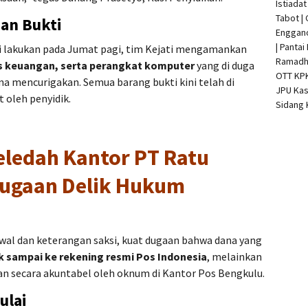
Istiada
Tabot |
an Bukti
Enggan
| Pantai
i lakukan pada Jumat pagi, tim Kejati mengamankan
Ramadha
s keuangan, serta perangkat komputer
yang di duga
OTT KP
na mencurigakan. Semua barang bukti kini telah di
JPU Kas
t oleh penyidik.
Sidang 
eledah Kantor PT Ratu
Dugaan Delik Hukum
wal dan keterangan saksi, kuat dugaan bahwa dana yang
k sampai ke rekening resmi Pos Indonesia
, melainkan
rkan secara akuntabel oleh oknum di Kantor Pos Bengkulu.
ulai