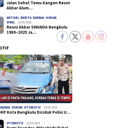
Jalan Sehat Temu Kangen Reuni
Akbar Alum…
ARTIKEL
,
BERITA
,
DAERAH
,
HUKUM
,
VIRAL
14/05/2026
Reuni Akbar SMANDA Bengkulu
1980–2025 Ja…
OTIF
DAERAH
,
HUKUM
,
OTOMOTIF
19/08/2025
DKP Kota Bengkulu Diciduk Polisi U…
OTOMOTIF
16/03/2019
Demi Xpander, Mitsubishi Bakal