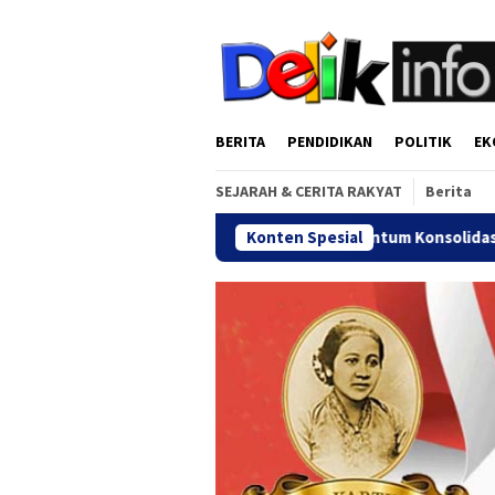
Loncat
tutup
ke
konten
BERITA
PENDIDIKAN
POLITIK
EK
SEJARAH & CERITA RAKYAT
Berita
kulu 1980–2025 Jadi Momentum Konsolidasi Alumni Lintas Gener
Konten Spesial