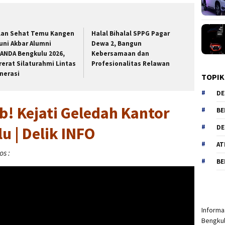
lan Sehat Temu Kangen
Halal Bihalal SPPG Pagar
uni Akbar Alumni
Dewa 2, Bangun
ANDA Bengkulu 2026,
Kebersamaan dan
rerat Silaturahmi Lintas
Profesionalitas Relawan
nerasi
TOPIK
DE
b! Kejati Geledah Kantor
BE
DE
u | Delik INFO
AT
s :
BE
Informas
Bengkul