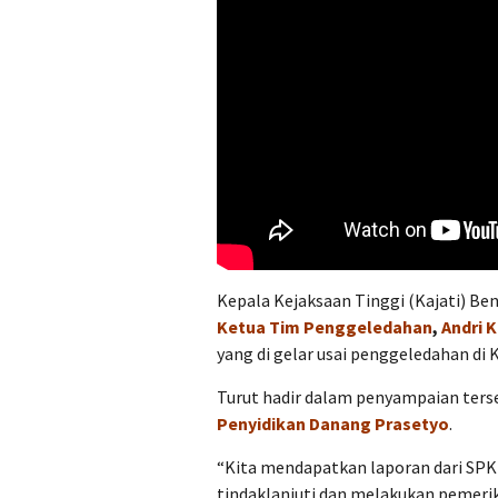
Kepala Kejaksaan Tinggi (Kajati) Be
Ketua Tim Penggeledahan
,
Andri 
yang di gelar usai penggeledahan di
Turut hadir dalam penyampaian ter
Penyidikan Danang Prasetyo
.
“Kita mendapatkan laporan dari SPK
tindaklanjuti dan melakukan pemerik