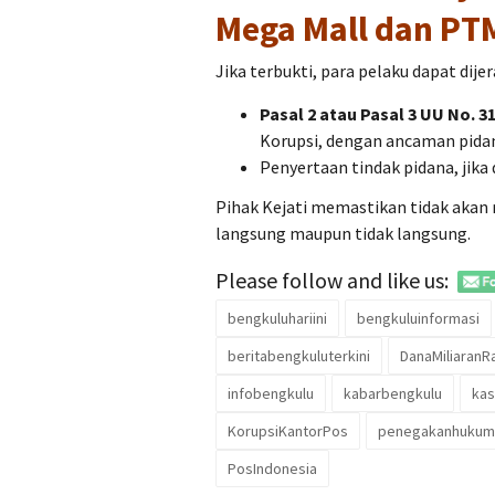
Mega Mall dan PT
Jika terbukti, para pelaku dapat dije
Pasal 2 atau Pasal 3 UU No. 3
Korupsi, dengan ancaman pida
Penyertaan tindak pidana, jika
Pihak Kejati memastikan tidak akan r
langsung maupun tidak langsung.
Please follow and like us:
bengkuluhariini
bengkuluinformasi
beritabengkuluterkini
DanaMiliaranR
infobengkulu
kabarbengkulu
ka
KorupsiKantorPos
penegakanhukum
PosIndonesia