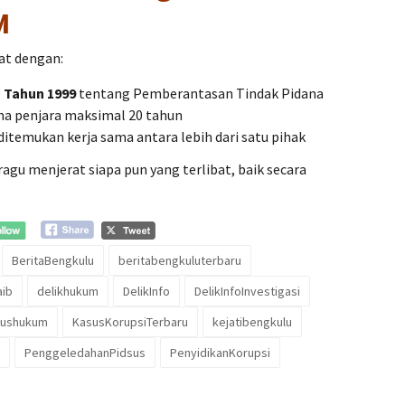
M
rat dengan:
1 Tahun 1999
tentang Pemberantasan Tindak Pidana
na penjara maksimal 20 tahun
 ditemukan kerja sama antara lebih dari satu pihak
agu menjerat siapa pun yang terlibat, baik secara
BeritaBengkulu
beritabengkuluterbaru
aib
delikhukum
DelikInfo
DelikInfoInvestigasi
sushukum
KasusKorupsiTerbaru
kejatibengkulu
PenggeledahanPidsus
PenyidikanKorupsi