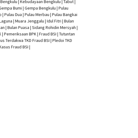
t Bengkulu | Kebudayaan Bengkulu | Tabut |
 Gempa Bumi | Gempa Bengkulu |
Pulau
o
| Pulau Dua | Pulau Merbau | Pulau Bangkai
 Laguna | Muara Jenggalu | Idul Fitri | Bulan
n | Bulan Puasa |
Sidang Rohidin Mersyah
|
K
| Pemeriksaan BPK | Fraud BSI |
Tutuntan
us Terdakwa TKD Fraud BSI
|
Pledoi TKD
Kasus Fraud BSI
|