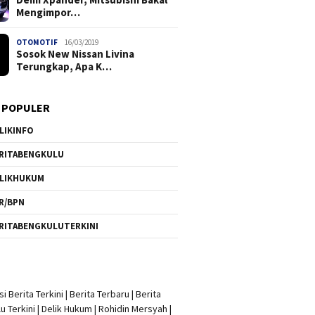
Mengimpor…
OTOMOTIF
16/03/2019
Sosok New Nissan Livina
Terungkap, Apa K…
 POPULER
LIKINFO
RITABENGKULU
LIKHUKUM
R/BPN
RITABENGKULUTERKINI
i Berita Terkini
|
Berita Terbaru
|
Berita
u Terkini
|
Delik Hukum
|
Rohidin Mersyah
|