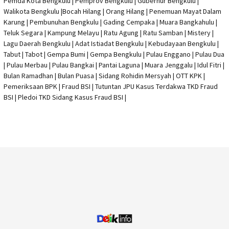
Pemda Kota Bengkulu | Pemprov Bengkulu |
Gubernur Bengkulu
|
Walikota Bengkulu |
Bocah Hilang
| Orang Hilang |
Penemuan Mayat Dalam
Karung
|
Pembunuhan Bengkulu
| Gading Cempaka | Muara Bangkahulu |
Teluk Segara | Kampung Melayu | Ratu Agung | Ratu Samban | Mistery |
Lagu Daerah Bengkulu | Adat Istiadat Bengkulu | Kebudayaan Bengkulu |
Tabut | Tabot | Gempa Bumi | Gempa Bengkulu |
Pulau Enggano
| Pulau Dua
| Pulau Merbau | Pulau Bangkai | Pantai Laguna | Muara Jenggalu | Idul Fitri |
Bulan Ramadhan | Bulan Puasa |
Sidang Rohidin Mersyah
|
OTT KPK
|
Pemeriksaan BPK | Fraud BSI |
Tutuntan JPU Kasus Terdakwa TKD Fraud
BSI
|
Pledoi TKD Sidang Kasus Fraud BSI
|