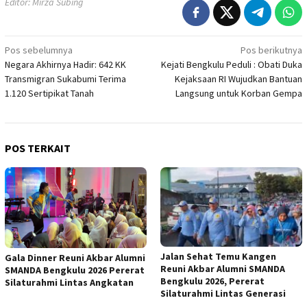
Editor: Mirza Subing
Navigasi
Pos sebelumnya
Pos berikutnya
Negara Akhirnya Hadir: 642 KK
Kejati Bengkulu Peduli : Obati Duka
pos
Transmigran Sukabumi Terima
Kejaksaan RI Wujudkan Bantuan
1.120 Sertipikat Tanah
Langsung untuk Korban Gempa
POS TERKAIT
Jalan Sehat Temu Kangen
Gala Dinner Reuni Akbar Alumni
Reuni Akbar Alumni SMANDA
SMANDA Bengkulu 2026 Pererat
Bengkulu 2026, Pererat
Silaturahmi Lintas Angkatan
Silaturahmi Lintas Generasi