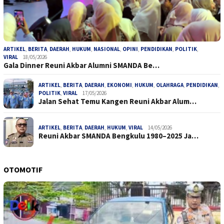
ARTIKEL
,
BERITA
,
DAERAH
,
HUKUM
,
NASIONAL
,
OPINI
,
PENDIDIKAN
,
POLITIK
,
VIRAL
18/05/2026
Gala Dinner Reuni Akbar Alumni SMANDA Be…
ARTIKEL
,
BERITA
,
DAERAH
,
EKONOMI
,
HUKUM
,
OLAHRAGA
,
PENDIDIKAN
,
POLITIK
,
VIRAL
17/05/2026
Jalan Sehat Temu Kangen Reuni Akbar Alum…
ARTIKEL
,
BERITA
,
DAERAH
,
HUKUM
,
VIRAL
14/05/2026
Reuni Akbar SMANDA Bengkulu 1980–2025 Ja…
OTOMOTIF