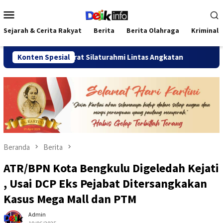
Loncat
Menu
ke
Mobile
konten
Sejarah & Cerita Rakyat
Berita
Berita Olahraga
Kriminal
ererat Silaturahmi Lintas Angkatan
Konten Spesial
Jalan Sehat Temu Ka
Beranda
Berita
ATR/BPN Kota Bengkulu Digeledah Kejati
, Usai DCP Eks Pejabat Ditersangkakan
Kasus Mega Mall dan PTM
Admin