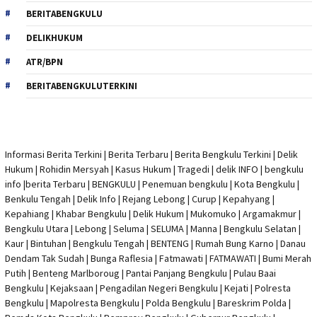
BERITABENGKULU
DELIKHUKUM
ATR/BPN
BERITABENGKULUTERKINI
Informasi Berita Terkini
|
Berita Terbaru
|
Berita Bengkulu Terkini
|
Delik
Hukum
|
Rohidin Mersyah
|
Kasus Hukum
|
Tragedi | delik INFO
|
bengkulu
info
|
berita Terbaru
| BENGKULU |
Penemuan bengkulu
|
Kota Bengkulu
|
Benkulu Tengah |
Delik Info
| Rejang Lebong | Curup | Kepahyang |
Kepahiang | Khabar Bengkulu |
Delik Hukum
| Mukomuko | Argamakmur |
Bengkulu Utara | Lebong | Seluma | SELUMA | Manna | Bengkulu Selatan |
Kaur | Bintuhan | Bengkulu Tengah | BENTENG | Rumah Bung Karno | Danau
Dendam Tak Sudah | Bunga Raflesia | Fatmawati | FATMAWATI | Bumi Merah
Putih | Benteng Marlboroug | Pantai Panjang Bengkulu | Pulau Baai
Bengkulu | Kejaksaan | Pengadilan Negeri Bengkulu | Kejati |
Polresta
Bengkulu
|
Mapolresta Bengkulu
| Polda Bengkulu | Bareskrim Polda |