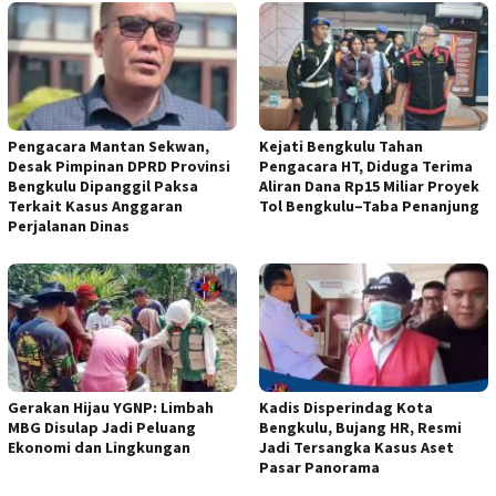
Pengacara Mantan Sekwan,
Kejati Bengkulu Tahan
Desak Pimpinan DPRD Provinsi
Pengacara HT, Diduga Terima
Bengkulu Dipanggil Paksa
Aliran Dana Rp15 Miliar Proyek
Terkait Kasus Anggaran
Tol Bengkulu–Taba Penanjung
Perjalanan Dinas
Gerakan Hijau YGNP: Limbah
Kadis Disperindag Kota
MBG Disulap Jadi Peluang
Bengkulu, Bujang HR, Resmi
Ekonomi dan Lingkungan
Jadi Tersangka Kasus Aset
Pasar Panorama