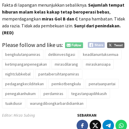
Fakta di lapangan menunjukkan sebaliknya.
Sejumlah tempat
hiburan malam kelas kakap tetap beroperasi bebas
,
memperdagangkan
miras Gol B dan C
tanpa hambatan. Tidak
ada razia. Tidak ada pembekuan izin.
Sunyi dari penindakan.
(RED)
Please follow and like us:
bengkulutanpamiras
delikinvestigasi
keadilanuntuksemua
ketimpanganpenegakan
mirasdilarang
miraskansiapa
nightclubkebal
pantaibersihtanpamiras
pedagangkecilditekan
pemkotbengkulu
penataanpantai
penegakanhukum
perdamiras
tegastanpapilihkasih
tuakdiusir
warungdibongkarbardidiamkan
Editor: Mirza Subing
SEBARKAN