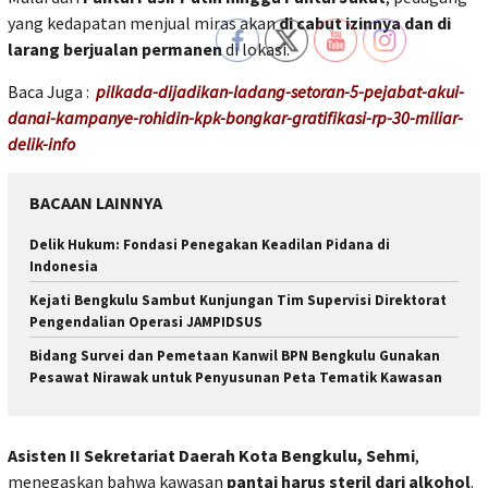
yang kedapatan menjual miras akan
di cabut izinnya dan di
larang berjualan permanen
di lokasi.
Baca Juga :
pilkada-dijadikan-ladang-setoran-5-pejabat-akui-
danai-kampanye-rohidin-kpk-bongkar-gratifikasi-rp-30-miliar-
delik-info
BACAAN LAINNYA
Delik Hukum: Fondasi Penegakan Keadilan Pidana di
Indonesia
Kejati Bengkulu Sambut Kunjungan Tim Supervisi Direktorat
Pengendalian Operasi JAMPIDSUS
Bidang Survei dan Pemetaan Kanwil BPN Bengkulu Gunakan
Pesawat Nirawak untuk Penyusunan Peta Tematik Kawasan
Asisten II Sekretariat Daerah Kota Bengkulu, Sehmi
,
menegaskan bahwa kawasan
pantai harus steril dari alkohol
.