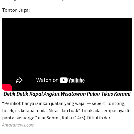
Tonton Juga :
Detik Detik Kapal Angkut Wisatawan Pulau Tikus Karam!
“Pemkot hanya izinkan jualan yang wajar — seperti lontong,
lotek, es kelapa muda. Miras dan tuak? Tidak ada tempatnya di
pantai keluarga,” ujar Sehmi, Rabu (14/5). Di kutib dari
Antaranews.com