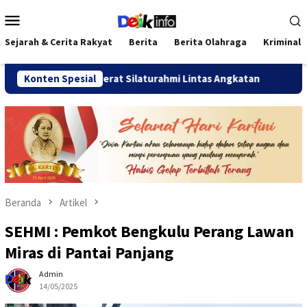
Loncat
Menu
ke
Mobile
konten
Sejarah & Cerita Rakyat
Berita
Berita Olahraga
Kriminal
026 Pererat Silaturahmi Lintas Angkatan
Konten Spesial
Jalan Sehat Te
Beranda
Artikel
SEHMI : Pemkot Bengkulu Perang Lawan
Miras di Pantai Panjang
Admin
14/05/2025