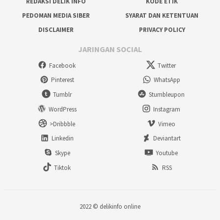
REDAKSI DELIK INFO
KODE ETIK
PEDOMAN MEDIA SIBER
SYARAT DAN KETENTUAN
DISCLAIMER
PRIVACY POLICY
JARINGAN SOCIAL
Facebook
Twitter
Pinterest
WhatsApp
Tumblr
Stumbleupon
WordPress
Instagram
>Dribbble
Vimeo
Linkedin
Deviantart
Skype
Youtube
Tiktok
RSS
2022 ©
delikinfo online