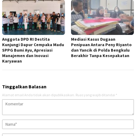
Anggota DPD RI Destita
Mediasi Kasus Dugaan
Kunjungi Dapur Cempaka Madu
Penipuan Antara Peny Riyanto
SPPG Bumi Ayu, Apresiasi
dan Yancik di Polda Bengkulu
Manajemen dan Inovasi
Berakhir Tanpa Kesepakatan
Karyawan
Tinggalkan Balasan
Alamat email Anda tidak akan dipublikasikan.
Ruas yang wajib ditandai
*