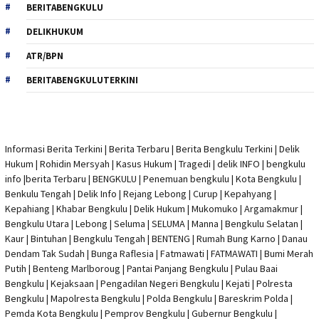
BERITABENGKULU
DELIKHUKUM
ATR/BPN
BERITABENGKULUTERKINI
Informasi Berita Terkini
|
Berita Terbaru
|
Berita Bengkulu Terkini
|
Delik
Hukum
|
Rohidin Mersyah
|
Kasus Hukum
|
Tragedi | delik INFO
|
bengkulu
info
|
berita Terbaru
| BENGKULU |
Penemuan bengkulu
|
Kota Bengkulu
|
Benkulu Tengah |
Delik Info
| Rejang Lebong | Curup | Kepahyang |
Kepahiang | Khabar Bengkulu |
Delik Hukum
| Mukomuko | Argamakmur |
Bengkulu Utara | Lebong | Seluma | SELUMA | Manna | Bengkulu Selatan |
Kaur | Bintuhan | Bengkulu Tengah | BENTENG | Rumah Bung Karno | Danau
Dendam Tak Sudah | Bunga Raflesia | Fatmawati | FATMAWATI | Bumi Merah
Putih | Benteng Marlboroug | Pantai Panjang Bengkulu | Pulau Baai
Bengkulu | Kejaksaan | Pengadilan Negeri Bengkulu | Kejati |
Polresta
Bengkulu
|
Mapolresta Bengkulu
| Polda Bengkulu | Bareskrim Polda |
Pemda Kota Bengkulu | Pemprov Bengkulu |
Gubernur Bengkulu
|