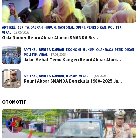
ARTIKEL
,
BERITA
,
DAERAH
,
HUKUM
,
NASIONAL
,
OPINI
,
PENDIDIKAN
,
POLITIK
,
VIRAL
18/05/2026
Gala Dinner Reuni Akbar Alumni SMANDA Be…
ARTIKEL
,
BERITA
,
DAERAH
,
EKONOMI
,
HUKUM
,
OLAHRAGA
,
PENDIDIKAN
,
POLITIK
,
VIRAL
17/05/2026
Jalan Sehat Temu Kangen Reuni Akbar Alum…
ARTIKEL
,
BERITA
,
DAERAH
,
HUKUM
,
VIRAL
14/05/2026
Reuni Akbar SMANDA Bengkulu 1980–2025 Ja…
OTOMOTIF