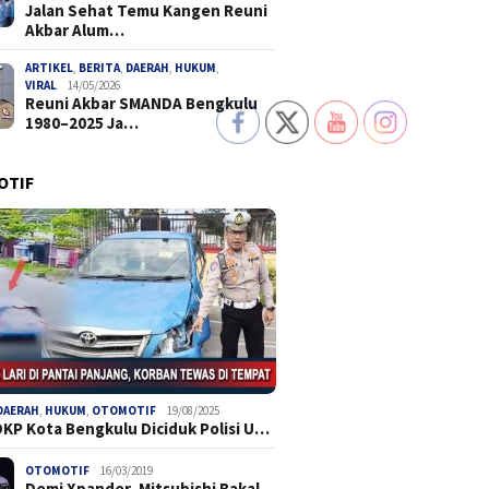
Jalan Sehat Temu Kangen Reuni
Akbar Alum…
ARTIKEL
,
BERITA
,
DAERAH
,
HUKUM
,
VIRAL
14/05/2026
Reuni Akbar SMANDA Bengkulu
1980–2025 Ja…
OTIF
DAERAH
,
HUKUM
,
OTOMOTIF
19/08/2025
DKP Kota Bengkulu Diciduk Polisi U…
OTOMOTIF
16/03/2019
Demi Xpander, Mitsubishi Bakal