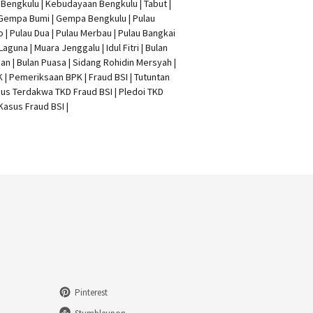
t Bengkulu | Kebudayaan Bengkulu | Tabut |
 Gempa Bumi | Gempa Bengkulu |
Pulau
o
| Pulau Dua | Pulau Merbau | Pulau Bangkai
 Laguna | Muara Jenggalu | Idul Fitri | Bulan
n | Bulan Puasa |
Sidang Rohidin Mersyah
|
K
| Pemeriksaan BPK | Fraud BSI |
Tutuntan
us Terdakwa TKD Fraud BSI
|
Pledoi TKD
Kasus Fraud BSI
|
Pinterest