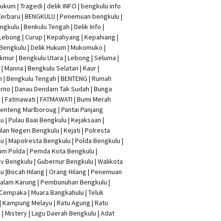
Hukum
|
Tragedi | delik INFO
|
bengkulu info
Terbaru
| BENGKULU |
Penemuan bengkulu
|
ngkulu
| Benkulu Tengah |
Delik Info
|
Lebong | Curup | Kepahyang | Kepahiang |
Bengkulu |
Delik Hukum
| Mukomuko |
mur | Bengkulu Utara | Lebong | Seluma |
| Manna | Bengkulu Selatan | Kaur |
n | Bengkulu Tengah | BENTENG | Rumah
rno | Danau Dendam Tak Sudah | Bunga
a | Fatmawati | FATMAWATI | Bumi Merah
 Benteng Marlboroug | Pantai Panjang
u | Pulau Baai Bengkulu | Kejaksaan |
lan Negeri Bengkulu | Kejati |
Polresta
lu
|
Mapolresta Bengkulu
| Polda Bengkulu |
im Polda | Pemda Kota Bengkulu |
v Bengkulu |
Gubernur Bengkulu
| Walikota
u |
Bocah Hilang
| Orang Hilang |
Penemuan
Dalam Karung
|
Pembunuhan Bengkulu
|
Cempaka | Muara Bangkahulu | Teluk
| Kampung Melayu | Ratu Agung | Ratu
| Mistery | Lagu Daerah Bengkulu | Adat