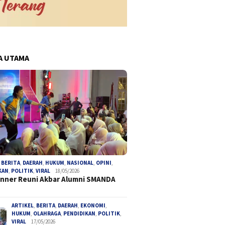
A UTAMA
pa Prosedur, Mantan
Koperasi Hadir di Bumi Ayu 8:
Pengaca
 Bengkulu Utara Jadi
Warga RW 06 Mantapkan
Desak P
ngka Korupsi Tambang
Langkah Menuju Ekonomi
Provins
Mandiri
Paksa T
,
BERITA
,
DAERAH
,
HUKUM
,
NASIONAL
,
OPINI
,
KAN
,
POLITIK
,
VIRAL
18/05/2026
Anggara
inner Reuni Akbar Alumni SMANDA
ARTIKEL
,
BERITA
,
DAERAH
,
EKONOMI
,
HUKUM
,
OLAHRAGA
,
PENDIDIKAN
,
POLITIK
,
VIRAL
17/05/2026