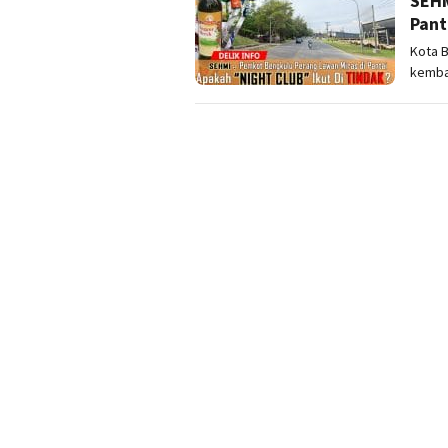
SEHM
Pant
Kota B
kemba