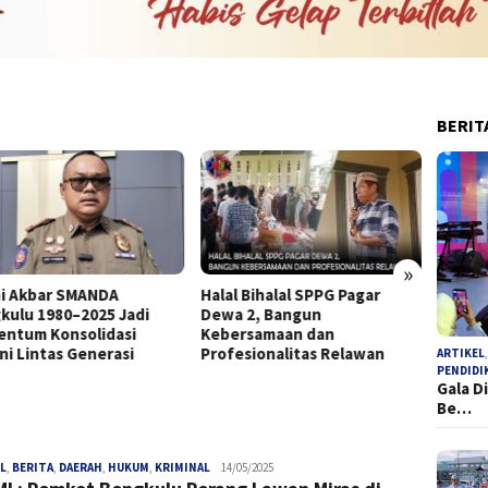
BERIT
»
i Akbar SMANDA
Halal Bihalal SPPG Pagar
SK Tan
kulu 1980–2025 Jadi
Dewa 2, Bangun
Bupati
ntum Konsolidasi
Kebersamaan dan
Tersa
ni Lintas Generasi
Profesionalitas Relawan
ARTIKEL
PENDIDI
Gala D
Be…
L
,
BERITA
,
DAERAH
,
HUKUM
,
KRIMINAL
admin
14/05/2025