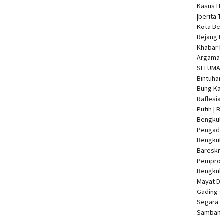
Kasus 
|
berita 
Kota Be
Rejang 
Khabar 
Argamak
SELUMA 
Bintuha
Bung Ka
Raflesi
Putih |
Bengkul
Pengadi
Bengku
Bareskr
Pempro
Bengkul
Mayat 
Gading 
Segara 
Samban 