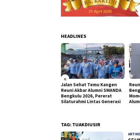
HEADLINES
«
Jalan Sehat Temu Kangen
Reun
a Dinner Reuni Akbar
Reuni Akbar Alumni SMANDA
Beng
umni SMANDA Bengkulu
Bengkulu 2026, Pererat
Mome
6 Pererat Silaturahmi
Silaturahmi Lintas Generasi
Alum
tas Angkatan
TAG:
TUAKDIUSIR
ARTIKE