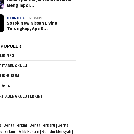
Mengimpor…
OTOMOTIF
16/03/2019
Sosok New Nissan Livina
Terungkap, Apa K…
 POPULER
LIKINFO
RITABENGKULU
LIKHUKUM
R/BPN
RITABENGKULUTERKINI
i Berita Terkini
|
Berita Terbaru
|
Berita
u Terkini
|
Delik Hukum
|
Rohidin Mersyah
|