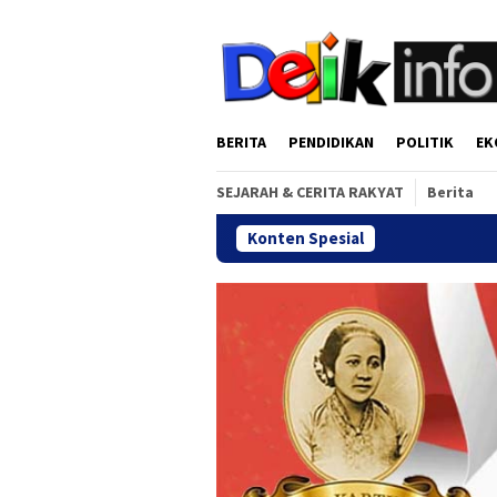
Loncat
tutup
ke
konten
BERITA
PENDIDIKAN
POLITIK
EK
SEJARAH & CERITA RAKYAT
Berita
Konten Spesial
Gala Din