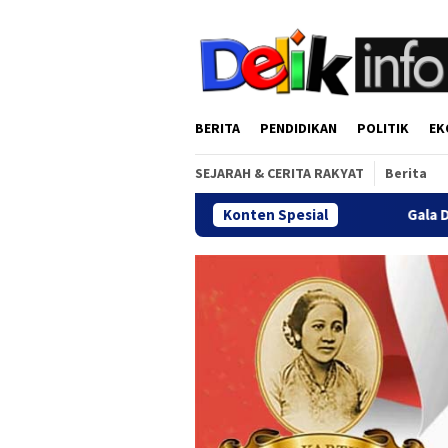
Loncat
tutup
ke
konten
BERITA
PENDIDIKAN
POLITIK
EK
SEJARAH & CERITA RAKYAT
Berita
Konten Spesial
Gala Dinner Reuni Akbar Alu