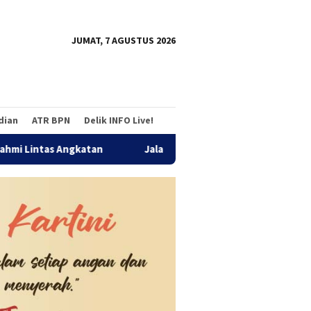
tutup
JUMAT, 7 AGUSTUS 2026
adian
ATR BPN
Delik INFO Live!
Jalan Sehat Temu Kangen Reuni Akbar Alumni SMANDA Beng