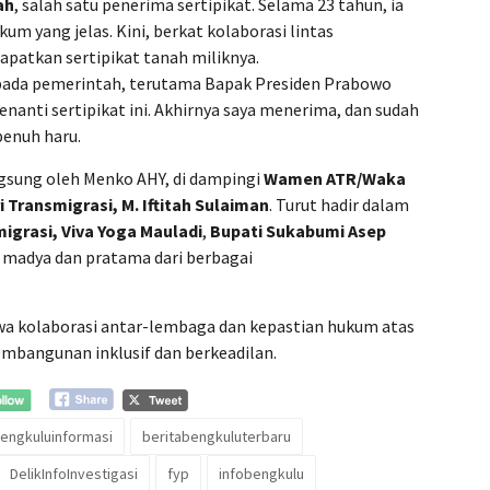
ah
, salah satu penerima sertipikat. Selama 23 tahun, ia
kum yang jelas. Kini, berkat kolaborasi lintas
patkan sertipikat tanah miliknya.
pada pemerintah, terutama Bapak Presiden Prabowo
enanti sertipikat ini. Akhirnya saya menerima, dan sudah
penuh haru.
ngsung oleh Menko AHY, di dampingi
Wamen ATR/Waka
 Transmigrasi, M. Iftitah Sulaiman
. Turut hadir dalam
igrasi, Viva Yoga Mauladi
,
Bupati Sukabumi Asep
i madya dan pratama dari berbagai
hwa kolaborasi antar-lembaga dan kepastian hukum atas
mbangunan inklusif dan berkeadilan.
engkuluinformasi
beritabengkuluterbaru
DelikInfoInvestigasi
fyp
infobengkulu