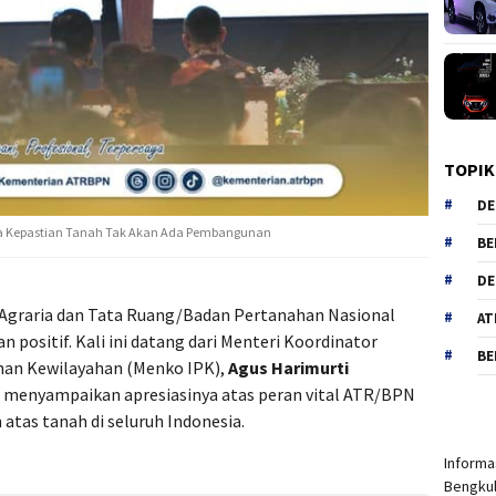
TOPIK
DE
pa Kepastian Tanah Tak Akan Ada Pembangunan
BE
DE
Agraria dan Tata Ruang/Badan Pertanahan Nasional
AT
positif. Kali ini datang dari Menteri Koordinator
BE
nan Kewilayahan (Menko IPK),
Agus Harimurti
as menyampaikan apresiasinya atas peran vital ATR/BPN
tas tanah di seluruh Indonesia.
Informas
Bengkul