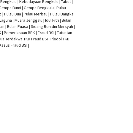
t Bengkulu | Kebudayaan Bengkulu | Tabut |
 Gempa Bumi | Gempa Bengkulu |
Pulau
o
| Pulau Dua | Pulau Merbau | Pulau Bangkai
 Laguna | Muara Jenggalu | Idul Fitri | Bulan
n | Bulan Puasa |
Sidang Rohidin Mersyah
|
K
| Pemeriksaan BPK | Fraud BSI |
Tutuntan
us Terdakwa TKD Fraud BSI
|
Pledoi TKD
Kasus Fraud BSI
|