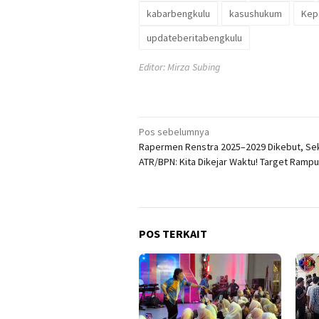
kabarbengkulu
kasushukum
Kep
updateberitabengkulu
Editor: Mirza Subing
Navigasi
Pos sebelumnya
Rapermen Renstra 2025–2029 Dikebut, Se
pos
ATR/BPN: Kita Dikejar Waktu! Target Rampu
POS TERKAIT