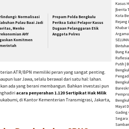
Kasus 
|
berita 
Kota Be
rlindungi: Normalisasi
Propam Polda Bengkulu
Rejang 
labuhan Pulau Baai Jadi
Periksa Saksi Pelapor Kasus
Khabar 
ioritas, Menko
Dugaan Pelanggaran Etik
Argamak
rekonomian AHY
Anggota Polres
SELUMA 
gaskan Komitmen
Bintuha
merintah
Bung Ka
Raflesi
Putih |
Bengkul
terian ATR/BPN memiliki peran yang sangat penting.
Pengadi
pun luar Jawa, selalu berawal dari satu hal: lahan.
Bengku
k akan ada yang berani membangun. Bahkan investasi pun
Bareskr
nghadiri
acara penyerahan 1.120 Sertipikat Hak Milik
Pempro
Sukabumi, di Kantor Kementerian Transmigrasi, Jakarta,
Bengkul
Mayat 
Gading 
Segara 
Samban 