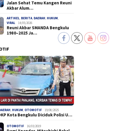
Jalan Sehat Temu Kangen Reuni
Akbar Alum…
ARTIKEL
,
BERITA
,
DAERAH
,
HUKUM
,
VIRAL
14/05/2026
Reuni Akbar SMANDA Bengkulu
1980–2025 Ja…
OTIF
DAERAH
,
HUKUM
,
OTOMOTIF
19/08/2025
DKP Kota Bengkulu Diciduk Polisi U…
OTOMOTIF
16/03/2019
Demi Xpander, Mitsubishi Bakal