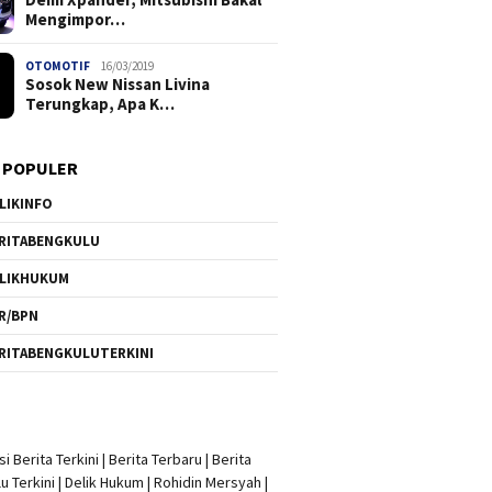
Mengimpor…
OTOMOTIF
16/03/2019
Sosok New Nissan Livina
Terungkap, Apa K…
 POPULER
LIKINFO
RITABENGKULU
LIKHUKUM
R/BPN
RITABENGKULUTERKINI
i Berita Terkini
|
Berita Terbaru
|
Berita
u Terkini
|
Delik Hukum
|
Rohidin Mersyah
|