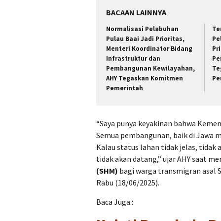
BACAAN LAINNYA
Normalisasi Pelabuhan
Te
Pulau Baai Jadi Prioritas,
Pe
Menteri Koordinator Bidang
Pr
Infrastruktur dan
Pe
Pembangunan Kewilayahan,
Te
AHY Tegaskan Komitmen
Pe
Pemerintah
“Saya punya keyakinan bahwa Kemen
Semua pembangunan, baik di Jawa mau
Kalau status lahan tidak jelas, tida
tidak akan datang,” ujar AHY saat me
(SHM)
bagi warga transmigran asal 
Rabu (18/06/2025).
Baca Juga :