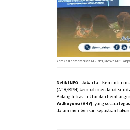
Apresiasi Kementerian ATR BPN, Menko AHY Tan
Delik INFO | Jakarta –
Kementerian 
(ATR/BPN) kembali mendapat sorotan 
Bidang Infrastruktur dan Pembangu
Yudhoyono (AHY)
, yang secara teg
dalam memberikan kepastian hukum a