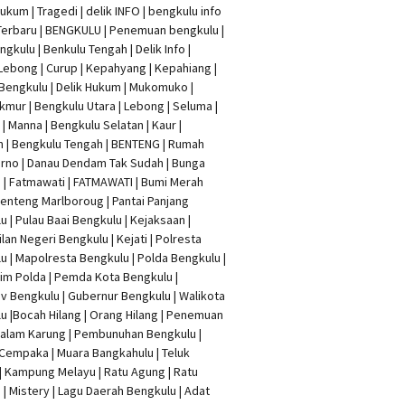
Hukum
|
Tragedi | delik INFO
|
bengkulu info
Terbaru
| BENGKULU |
Penemuan bengkulu
|
ngkulu
| Benkulu Tengah |
Delik Info
|
Lebong | Curup | Kepahyang | Kepahiang |
Bengkulu |
Delik Hukum
| Mukomuko |
mur | Bengkulu Utara | Lebong | Seluma |
| Manna | Bengkulu Selatan | Kaur |
n | Bengkulu Tengah | BENTENG | Rumah
rno | Danau Dendam Tak Sudah | Bunga
a | Fatmawati | FATMAWATI | Bumi Merah
 Benteng Marlboroug | Pantai Panjang
u | Pulau Baai Bengkulu | Kejaksaan |
lan Negeri Bengkulu | Kejati |
Polresta
lu
|
Mapolresta Bengkulu
| Polda Bengkulu |
im Polda | Pemda Kota Bengkulu |
v Bengkulu |
Gubernur Bengkulu
| Walikota
u |
Bocah Hilang
| Orang Hilang |
Penemuan
Dalam Karung
|
Pembunuhan Bengkulu
|
Cempaka | Muara Bangkahulu | Teluk
| Kampung Melayu | Ratu Agung | Ratu
| Mistery | Lagu Daerah Bengkulu | Adat