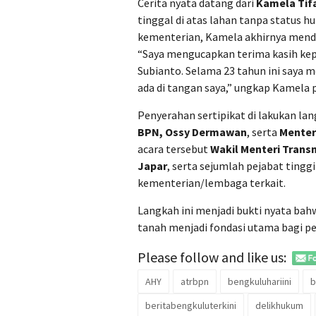
Cerita nyata datang dari
Kamela Tif
tinggal di atas lahan tanpa status hu
kementerian, Kamela akhirnya menda
“Saya mengucapkan terima kasih ke
Subianto. Selama 23 tahun ini saya m
ada di tangan saya,” ungkap Kamela 
Penyerahan sertipikat di lakukan la
BPN, Ossy Dermawan
, serta
Menteri
acara tersebut
Wakil Menteri Transm
Japar
, serta sejumlah pejabat tingg
kementerian/lembaga terkait.
Langkah ini menjadi bukti nyata ba
tanah menjadi fondasi utama bagi pe
Please follow and like us:
AHY
atrbpn
bengkuluhariini
b
beritabengkuluterkini
delikhukum