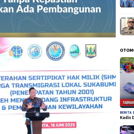
OTOM
BERITA
,
Kadis 