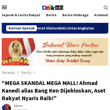
Loncat
Menu
ke
Mobile
konten
Sejarah & Cerita Rakyat
Berita
Berita Olahraga
Kriminal
26 Pererat Silaturahmi Lintas Angkatan
Konten Spesial
Jalan Sehat Te
Beranda
Berita
“MEGA SKANDAL MEGA MALL! Ahmad
Kanedi alias Bang Ken Dijebloskan, Aset
Rakyat Nyaris Raib!”
Admin