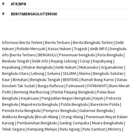
ATR/BPN
BERITABENGKULUTERKINI
Informasi Berita Terkini
|
Berita Terbaru
|
Berita Bengkulu Terkini
|
Delik
Hukum
|
Rohidin Mersyah
|
Kasus Hukum
|
Tragedi | delik INFO
|
bengkulu
info
|
berita Terbaru
| BENGKULU |
Penemuan bengkulu
|
Kota Bengkulu
|
Benkulu Tengah |
Delik Info
| Rejang Lebong | Curup | Kepahyang |
Kepahiang | Khabar Bengkulu |
Delik Hukum
| Mukomuko | Argamakmur |
Bengkulu Utara | Lebong | Seluma | SELUMA | Manna | Bengkulu Selatan |
Kaur | Bintuhan | Bengkulu Tengah | BENTENG | Rumah Bung Karno | Danau
Dendam Tak Sudah | Bunga Raflesia | Fatmawati | FATMAWATI | Bumi Merah
Putih | Benteng Marlboroug | Pantai Panjang Bengkulu | Pulau Baai
Bengkulu | Kejaksaan | Pengadilan Negeri Bengkulu | Kejati |
Polresta
Bengkulu
|
Mapolresta Bengkulu
| Polda Bengkulu | Bareskrim Polda |
Pemda Kota Bengkulu | Pemprov Bengkulu |
Gubernur Bengkulu
|
Walikota Bengkulu |
Bocah Hilang
| Orang Hilang |
Penemuan Mayat Dalam
Karung
|
Pembunuhan Bengkulu
| Gading Cempaka | Muara Bangkahulu |
Teluk Segara | Kampung Melayu | Ratu Agung | Ratu Samban | Mistery |