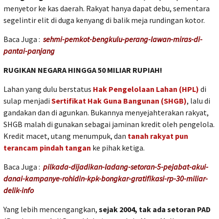
menyetor ke kas daerah. Rakyat hanya dapat debu, sementara
segelintir elit di duga kenyang di balik meja rundingan kotor.
Baca Juga :
sehmi-pemkot-bengkulu-perang-lawan-miras-di-
pantai-panjang
RUGIKAN NEGARA HINGGA 50 MILIAR RUPIAH!
Lahan yang dulu berstatus
Hak Pengelolaan Lahan (HPL)
di
sulap menjadi
Sertifikat Hak Guna Bangunan (SHGB)
, lalu di
gandakan dan di agunkan. Bukannya menyejahterakan rakyat,
SHGB malah di gunakan sebagai jaminan kredit oleh pengelola.
Kredit macet, utang menumpuk, dan
tanah rakyat pun
terancam pindah tangan
ke pihak ketiga.
Baca Juga :
pilkada-dijadikan-ladang-setoran-5-pejabat-akui-
danai-kampanye-rohidin-kpk-bongkar-gratifikasi-rp-30-miliar-
delik-info
Yang lebih mencengangkan,
sejak 2004, tak ada setoran PAD