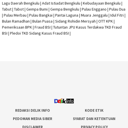
Lagu Daerah Bengkulu | Adat Istiadat Bengkulu | Kebudayaan Bengkulu |
Tabut | Tabot | Gempa Bumi | Gempa Bengkulu |
Pulau Enggano
| Pulau Dua
| Pulau Merbau | Pulau Bangkai | Pantai Laguna | Muara Jenggalu | Idul Fitri |
Bulan Ramadhan | Bulan Puasa |
Sidang Rohidin Mersyah
|
OTT KPK
|
Pemeriksaan BPK | Fraud BSI |
Tutuntan JPU Kasus Terdakwa TKD Fraud
BSI
|
Pledoi TKD Sidang Kasus Fraud BSI
|
REDAKSI DELIK INFO
KODE ETIK
PEDOMAN MEDIA SIBER
SYARAT DAN KETENTUAN
DISCLAIMER
PRIVACY POLICY