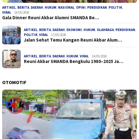
ARTIKEL
,
BERITA
,
DAERAH
,
HUKUM
,
NASIONAL
,
OPINI
,
PENDIDIKAN
,
POLITIK
,
VIRAL
18/05/2026
Gala Dinner Reuni Akbar Alumni SMANDA Be…
ARTIKEL
,
BERITA
,
DAERAH
,
EKONOMI
,
HUKUM
,
OLAHRAGA
,
PENDIDIKAN
,
POLITIK
,
VIRAL
17/05/2026
Jalan Sehat Temu Kangen Reuni Akbar Alum…
ARTIKEL
,
BERITA
,
DAERAH
,
HUKUM
,
VIRAL
14/05/2026
Reuni Akbar SMANDA Bengkulu 1980–2025 Ja…
OTOMOTIF