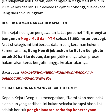
(Pendapatan Asli Daerah) dari pengelola Mega Mall maupun
PTM ke kas daerah. Dua dekade rakyat di bohongi, dua dekade
uang daerah di bungkam.
DI SITA! RUMAH RAKYAT DI KAWAL TNI
Tim Kejati, dengan pengawalan ketat personel TNI,
menyita
bangunan
Mega Mall dan PTM
seluas
15.662 meter persegi
.
Aset strategis ini kini berada dalam cengkeraman hukum.
Sementara itu,
Bang Ken di jebloskan ke Rutan Bengkulu
untuk 20 hari ke depan
, dan penyidik menyatakan proses
hukum akan terus bergulir hingga ke akar-akarnya.
Baca Juga :
609-peluru-di-rumah-kadis-pupr-bengkulu-
pelanggaran-uu-darurat-1951
“TIDAK ADA ORANG YANG KEBAL HUKUM!”
Kepala Kejati Bengkulu menegaskan, “Kami akan menindak
siapa pun yang terlibat. Ini bukan sekadar korupsi biasa. Ini
adalah bentuk
pengkhianatan terhadap kepercayaan