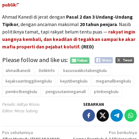
publik
!
”
Ahmad Kanedi di jerat dengan
Pasal 2 dan 3 Undang-Undang
Tipikor
, dengan ancaman maksimal
20 tahun penjara
. Nasib
politiknya tamat, tapi rakyat belum tentu puas —
rakyat ingin
uangnya kembali, dan keadilan di tegakkan sampai ke akar
mafia properti dan pejabat kolutif
. (RED)
Please follow and like us:
ahmadkanedi
DelikInfo
kasuswalikotabengkulu
kejaksaantinggibengkulu
kejatibengkulu
megamallbengkulu
pemkotbengkulu
pengusutanmegamall
ptmbengkulu
Penulis: Aditya Wisnu
SEBARKAN
Editor: Mirza Subing
Navigasi
Pos sebelumnya
Pos berikutnya
Alfian Martedy “TANGAN KANAN
Gempa Bengkulu 6,3 SR Hancurkan