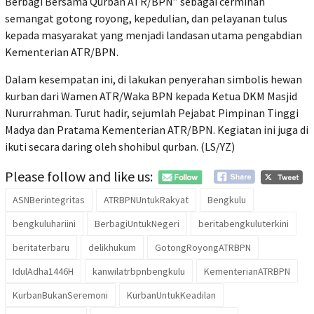
Berbagi Bersama Qurban ATR/BPN” sebagai cerminan
semangat gotong royong, kepedulian, dan pelayanan tulus
kepada masyarakat yang menjadi landasan utama pengabdian
Kementerian ATR/BPN.
Dalam kesempatan ini, di lakukan penyerahan simbolis hewan
kurban dari Wamen ATR/Waka BPN kepada Ketua DKM Masjid
Nururrahman. Turut hadir, sejumlah Pejabat Pimpinan Tinggi
Madya dan Pratama Kementerian ATR/BPN. Kegiatan ini juga di
ikuti secara daring oleh shohibul qurban. (LS/YZ)
Please follow and like us:
ASNBerintegritas
ATRBPNUntukRakyat
Bengkulu
bengkuluhariini
BerbagiUntukNegeri
beritabengkuluterkini
beritaterbaru
delikhukum
GotongRoyongATRBPN
IdulAdha1446H
kanwilatrbpnbengkulu
KementerianATRBPN
KurbanBukanSeremoni
KurbanUntukKeadilan