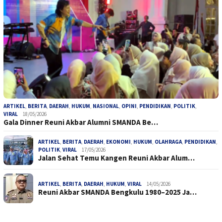
ARTIKEL
,
BERITA
,
DAERAH
,
HUKUM
,
NASIONAL
,
OPINI
,
PENDIDIKAN
,
POLITIK
,
VIRAL
18/05/2026
Gala Dinner Reuni Akbar Alumni SMANDA Be…
ARTIKEL
,
BERITA
,
DAERAH
,
EKONOMI
,
HUKUM
,
OLAHRAGA
,
PENDIDIKAN
,
POLITIK
,
VIRAL
17/05/2026
Jalan Sehat Temu Kangen Reuni Akbar Alum…
ARTIKEL
,
BERITA
,
DAERAH
,
HUKUM
,
VIRAL
14/05/2026
Reuni Akbar SMANDA Bengkulu 1980–2025 Ja…