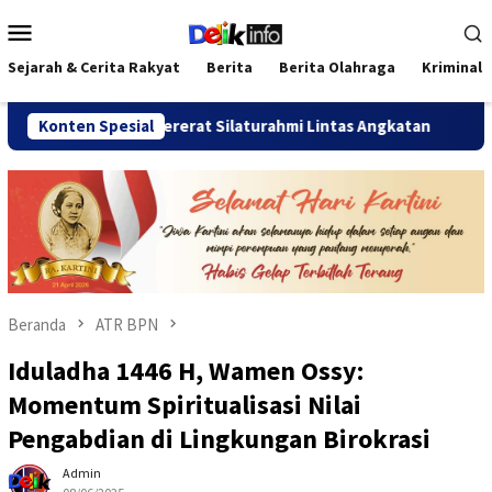
Loncat
Menu
ke
Mobile
konten
Sejarah & Cerita Rakyat
Berita
Berita Olahraga
Kriminal
2026 Pererat Silaturahmi Lintas Angkatan
Konten Spesial
Jalan Sehat T
Beranda
ATR BPN
Iduladha 1446 H, Wamen Ossy:
Momentum Spiritualisasi Nilai
Pengabdian di Lingkungan Birokrasi
Admin