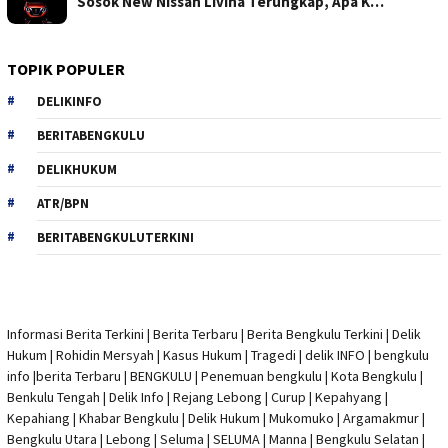
Sosok New Nissan Livina Terungkap, Apa K…
TOPIK POPULER
DELIKINFO
BERITABENGKULU
DELIKHUKUM
ATR/BPN
BERITABENGKULUTERKINI
Informasi Berita Terkini
|
Berita Terbaru
|
Berita Bengkulu Terkini
|
Delik
Hukum
|
Rohidin Mersyah
|
Kasus Hukum
|
Tragedi | delik INFO
|
bengkulu
info
|
berita Terbaru
| BENGKULU |
Penemuan bengkulu
|
Kota Bengkulu
|
Benkulu Tengah |
Delik Info
| Rejang Lebong | Curup | Kepahyang |
Kepahiang | Khabar Bengkulu |
Delik Hukum
| Mukomuko | Argamakmur |
Bengkulu Utara | Lebong | Seluma | SELUMA | Manna | Bengkulu Selatan |