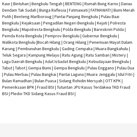
Kaur | Bintuhan | Bengkulu Tengah | BENTENG | Rumah Bung Karno | Danau
Dendam Tak Sudah | Bunga Raflesia | Fatmawati | FATMAWATI | Bumi Merah
Putih | Benteng Marlboroug | Pantai Panjang Bengkulu | Pulau Baai
Bengkulu | Kejaksaan | Pengadilan Negeri Bengkulu | Kejati |
Polresta
Bengkulu
|
Mapolresta Bengkulu
| Polda Bengkulu | Bareskrim Polda |
Pemda Kota Bengkulu | Pemprov Bengkulu |
Gubernur Bengkulu
|
Walikota Bengkulu |
Bocah Hilang
| Orang Hilang |
Penemuan Mayat Dalam
Karung
|
Pembunuhan Bengkulu
| Gading Cempaka | Muara Bangkahulu |
Teluk Segara | Kampung Melayu | Ratu Agung | Ratu Samban | Mistery |
Lagu Daerah Bengkulu | Adat Istiadat Bengkulu | Kebudayaan Bengkulu |
Tabut | Tabot | Gempa Bumi | Gempa Bengkulu |
Pulau Enggano
| Pulau Dua
| Pulau Merbau | Pulau Bangkai | Pantai Laguna | Muara Jenggalu | Idul Fitri |
Bulan Ramadhan | Bulan Puasa |
Sidang Rohidin Mersyah
|
OTT KPK
|
Pemeriksaan BPK | Fraud BSI |
Tutuntan JPU Kasus Terdakwa TKD Fraud
BSI
|
Pledoi TKD Sidang Kasus Fraud BSI
|