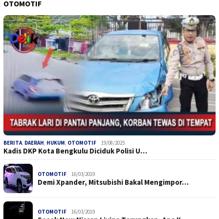
OTOMOTIF
BERITA
,
DAERAH
,
HUKUM
,
OTOMOTIF
19/08/2025
Kadis DKP Kota Bengkulu Diciduk Polisi U…
OTOMOTIF
16/03/2019
Demi Xpander, Mitsubishi Bakal Mengimpor…
OTOMOTIF
16/03/2019