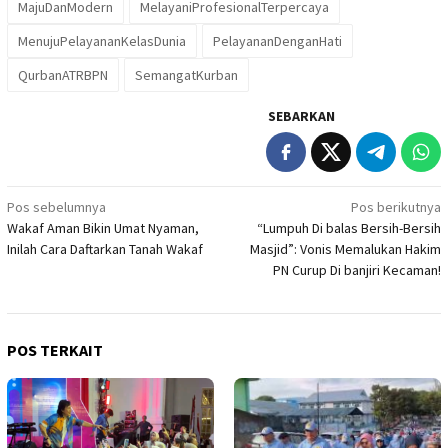
MajuDanModern
MelayaniProfesionalTerpercaya
MenujuPelayananKelasDunia
PelayananDenganHati
QurbanATRBPN
SemangatKurban
SEBARKAN
Navigasi
Pos sebelumnya
Pos berikutnya
Wakaf Aman Bikin Umat Nyaman,
“Lumpuh Di balas Bersih-Bersih
pos
Inilah Cara Daftarkan Tanah Wakaf
Masjid”: Vonis Memalukan Hakim
PN Curup Di banjiri Kecaman!
POS TERKAIT