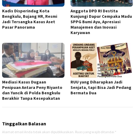
Kadis Disperindag Kota
Anggota DPD RI Destita
Bengkulu, Bujang HR, Resmi
Kunjungi Dapur Cempaka Madu
Jadi Tersangka Kasus Aset
SPPG Bumi Ayu, Apresiasi
Pasar Panorama
Manajemen dan Inovasi
Karyawan
Mediasi Kasus Dugaan
RUU yang Diharapkan Jadi
Penipuan Antara Peny Riyanto
Senjata, tapi Bisa Jadi Pedang
dan Yancik di Polda Bengkulu
Bermata Dua
Berakhir Tanpa Kesepakatan
Tinggalkan Balasan
Alamat email Anda tidak akan dipublikasikan.
Ruas yang wajib ditandai
*