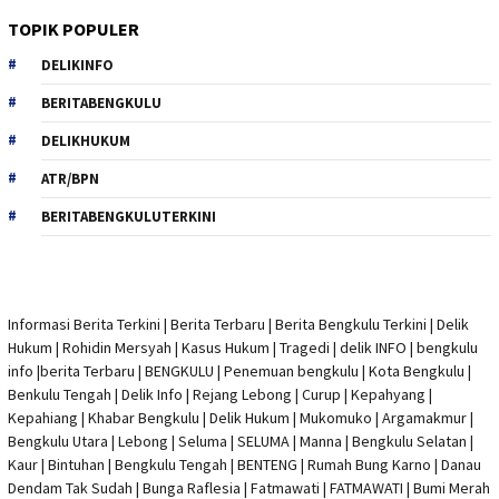
TOPIK POPULER
DELIKINFO
BERITABENGKULU
DELIKHUKUM
ATR/BPN
BERITABENGKULUTERKINI
Informasi Berita Terkini
|
Berita Terbaru
|
Berita Bengkulu Terkini
|
Delik
Hukum
|
Rohidin Mersyah
|
Kasus Hukum
|
Tragedi | delik INFO
|
bengkulu
info
|
berita Terbaru
| BENGKULU |
Penemuan bengkulu
|
Kota Bengkulu
|
Benkulu Tengah |
Delik Info
| Rejang Lebong | Curup | Kepahyang |
Kepahiang | Khabar Bengkulu |
Delik Hukum
| Mukomuko | Argamakmur |
Bengkulu Utara | Lebong | Seluma | SELUMA | Manna | Bengkulu Selatan |
Kaur | Bintuhan | Bengkulu Tengah | BENTENG | Rumah Bung Karno | Danau
Dendam Tak Sudah | Bunga Raflesia | Fatmawati | FATMAWATI | Bumi Merah