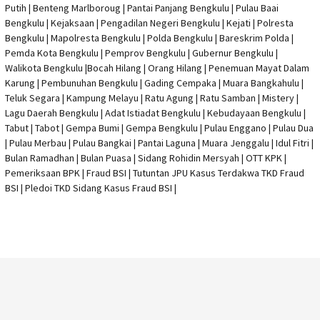
Putih | Benteng Marlboroug | Pantai Panjang Bengkulu | Pulau Baai
Bengkulu | Kejaksaan | Pengadilan Negeri Bengkulu | Kejati |
Polresta
Bengkulu
|
Mapolresta Bengkulu
| Polda Bengkulu | Bareskrim Polda |
Pemda Kota Bengkulu | Pemprov Bengkulu |
Gubernur Bengkulu
|
Walikota Bengkulu |
Bocah Hilang
| Orang Hilang |
Penemuan Mayat Dalam
Karung
|
Pembunuhan Bengkulu
| Gading Cempaka | Muara Bangkahulu |
Teluk Segara | Kampung Melayu | Ratu Agung | Ratu Samban | Mistery |
Lagu Daerah Bengkulu | Adat Istiadat Bengkulu | Kebudayaan Bengkulu |
Tabut | Tabot | Gempa Bumi | Gempa Bengkulu |
Pulau Enggano
| Pulau Dua
| Pulau Merbau | Pulau Bangkai | Pantai Laguna | Muara Jenggalu | Idul Fitri |
Bulan Ramadhan | Bulan Puasa |
Sidang Rohidin Mersyah
|
OTT KPK
|
Pemeriksaan BPK | Fraud BSI |
Tutuntan JPU Kasus Terdakwa TKD Fraud
BSI
|
Pledoi TKD Sidang Kasus Fraud BSI
|