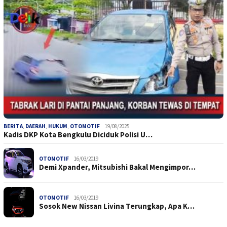
BERITA
,
DAERAH
,
HUKUM
,
OTOMOTIF
19/08/2025
Kadis DKP Kota Bengkulu Diciduk Polisi U…
OTOMOTIF
16/03/2019
Demi Xpander, Mitsubishi Bakal Mengimpor…
OTOMOTIF
16/03/2019
Sosok New Nissan Livina Terungkap, Apa K…