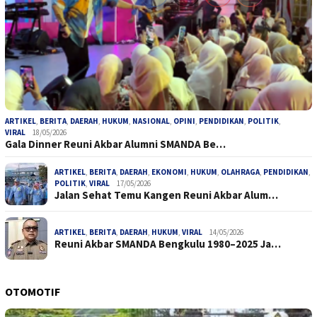
ARTIKEL
,
BERITA
,
DAERAH
,
HUKUM
,
NASIONAL
,
OPINI
,
PENDIDIKAN
,
POLITIK
,
VIRAL
18/05/2026
Gala Dinner Reuni Akbar Alumni SMANDA Be…
ARTIKEL
,
BERITA
,
DAERAH
,
EKONOMI
,
HUKUM
,
OLAHRAGA
,
PENDIDIKAN
,
POLITIK
,
VIRAL
17/05/2026
Jalan Sehat Temu Kangen Reuni Akbar Alum…
ARTIKEL
,
BERITA
,
DAERAH
,
HUKUM
,
VIRAL
14/05/2026
Reuni Akbar SMANDA Bengkulu 1980–2025 Ja…
OTOMOTIF