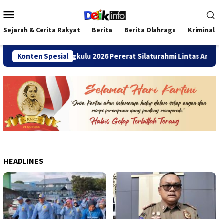
Loncat
Menu
ke
Mobile
konten
Sejarah & Cerita Rakyat
Berita
Berita Olahraga
Kriminal
ni SMANDA Bengkulu 2026 Pererat Silaturahmi Lintas Angkatan
Konten Spesial
HEADLINES