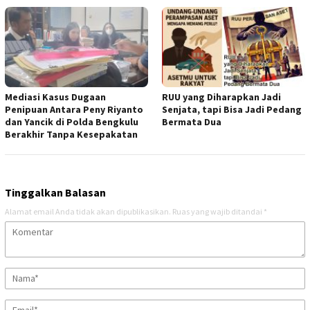
Mediasi Kasus Dugaan
RUU yang Diharapkan Jadi
Penipuan Antara Peny Riyanto
Senjata, tapi Bisa Jadi Pedang
dan Yancik di Polda Bengkulu
Bermata Dua
Berakhir Tanpa Kesepakatan
Tinggalkan Balasan
Alamat email Anda tidak akan dipublikasikan.
Ruas yang wajib ditandai
*