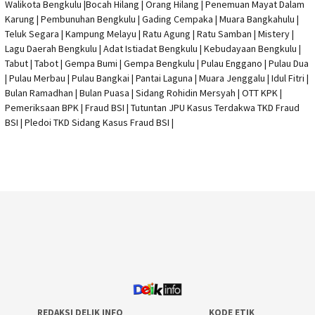
Walikota Bengkulu |
Bocah Hilang
| Orang Hilang |
Penemuan Mayat Dalam
Karung
|
Pembunuhan Bengkulu
| Gading Cempaka | Muara Bangkahulu |
Teluk Segara | Kampung Melayu | Ratu Agung | Ratu Samban | Mistery |
Lagu Daerah Bengkulu | Adat Istiadat Bengkulu | Kebudayaan Bengkulu |
Tabut | Tabot | Gempa Bumi | Gempa Bengkulu |
Pulau Enggano
| Pulau Dua
| Pulau Merbau | Pulau Bangkai | Pantai Laguna | Muara Jenggalu | Idul Fitri |
Bulan Ramadhan | Bulan Puasa |
Sidang Rohidin Mersyah
|
OTT KPK
|
Pemeriksaan BPK | Fraud BSI |
Tutuntan JPU Kasus Terdakwa TKD Fraud
BSI
|
Pledoi TKD Sidang Kasus Fraud BSI
|
REDAKSI DELIK INFO
KODE ETIK