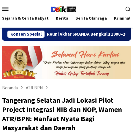
Loncat
Menu
ke
Mobile
konten
Sejarah & Cerita Rakyat
Berita
Berita Olahraga
Kriminal
Konten Spesial
Reuni Akbar SMANDA Bengkulu 1980–2025 Jadi Momentum K
Beranda
ATR BPN
Tangerang Selatan Jadi Lokasi Pilot
Project Integrasi NIB dan NOP, Wamen
ATR/BPN: Manfaat Nyata Bagi
Masyarakat dan Daerah