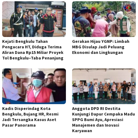
Kejati Bengkulu Tahan
Gerakan Hijau YGNP: Limbah
Pengacara HT, Diduga Terima
MBG Disulap Jadi Peluang
Aliran Dana Rp15 Miliar Proyek
Ekonomi dan Lingkungan
Tol Bengkulu–Taba Penanjung
Kadis Disperindag Kota
Anggota DPD RI Destita
Bengkulu, Bujang HR, Resmi
Kunjungi Dapur Cempaka Madu
Jadi Tersangka Kasus Aset
SPPG Bumi Ayu, Apresiasi
Pasar Panorama
Manajemen dan Inovasi
Karyawan