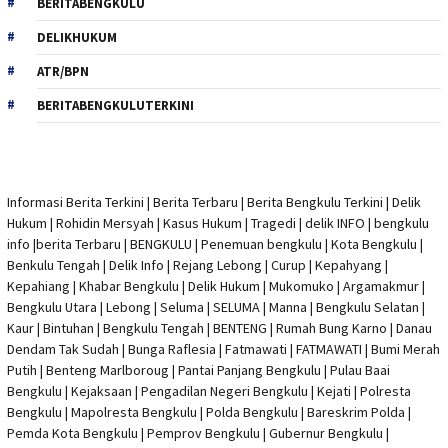
BERITABENGKULU
DELIKHUKUM
ATR/BPN
BERITABENGKULUTERKINI
Informasi Berita Terkini
|
Berita Terbaru
|
Berita Bengkulu Terkini
|
Delik
Hukum
|
Rohidin Mersyah
|
Kasus Hukum
|
Tragedi | delik INFO
|
bengkulu
info
|
berita Terbaru
| BENGKULU |
Penemuan bengkulu
|
Kota Bengkulu
|
Benkulu Tengah |
Delik Info
| Rejang Lebong | Curup | Kepahyang |
Kepahiang | Khabar Bengkulu |
Delik Hukum
| Mukomuko | Argamakmur |
Bengkulu Utara | Lebong | Seluma | SELUMA | Manna | Bengkulu Selatan |
Kaur | Bintuhan | Bengkulu Tengah | BENTENG | Rumah Bung Karno | Danau
Dendam Tak Sudah | Bunga Raflesia | Fatmawati | FATMAWATI | Bumi Merah
Putih | Benteng Marlboroug | Pantai Panjang Bengkulu | Pulau Baai
Bengkulu | Kejaksaan | Pengadilan Negeri Bengkulu | Kejati |
Polresta
Bengkulu
|
Mapolresta Bengkulu
| Polda Bengkulu | Bareskrim Polda |
Pemda Kota Bengkulu | Pemprov Bengkulu |
Gubernur Bengkulu
|