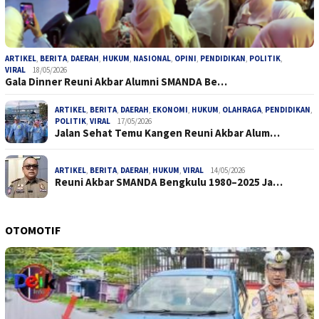
ARTIKEL
,
BERITA
,
DAERAH
,
HUKUM
,
NASIONAL
,
OPINI
,
PENDIDIKAN
,
POLITIK
,
VIRAL
18/05/2026
Gala Dinner Reuni Akbar Alumni SMANDA Be…
ARTIKEL
,
BERITA
,
DAERAH
,
EKONOMI
,
HUKUM
,
OLAHRAGA
,
PENDIDIKAN
,
POLITIK
,
VIRAL
17/05/2026
Jalan Sehat Temu Kangen Reuni Akbar Alum…
ARTIKEL
,
BERITA
,
DAERAH
,
HUKUM
,
VIRAL
14/05/2026
Reuni Akbar SMANDA Bengkulu 1980–2025 Ja…
OTOMOTIF