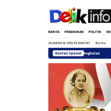
Loncat
tutup
ke
konten
BERITA
PENDIDIKAN
POLITIK
EK
SEJARAH & CERITA RAKYAT
Berita
rat Silaturahmi Lintas Angkatan
Konten Spesial
Jalan Sehat Temu Kange