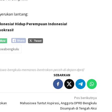
yerukan lantang:
donesia! Hidup Perempuan Indonesia!
okrasi!
swabengkulu
hasiswa-bengkulu-memanas-bentrokan-pecah-di-depan-dprd/
SEBARKAN
Pos berikutnya
rokan
Mahasiswa Tuntut Aspirasi, Anggota DPRD Bengkulu
Disumpah di Tengah Aksi