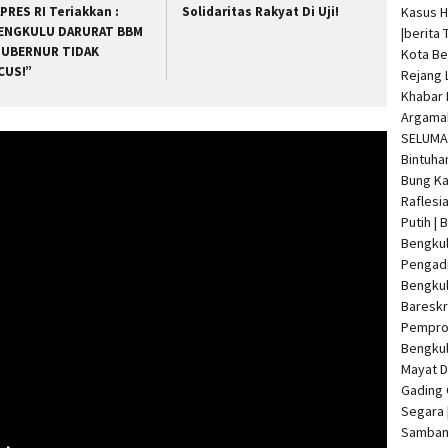
Kasus 
PRES RI Teriakkan :
Solidaritas Rakyat Di Uji!
ENGKULU DARURAT BBM
|
berita 
GUBERNUR TIDAK
Kota Be
CUS!”
Rejang 
Khabar 
Argamak
SELUMA 
Bintuha
Bung Ka
Raflesi
Putih |
Bengkul
Pengadi
Bengku
Bareskr
Pempro
Bengkul
Mayat 
Gading 
Segara 
Samban 