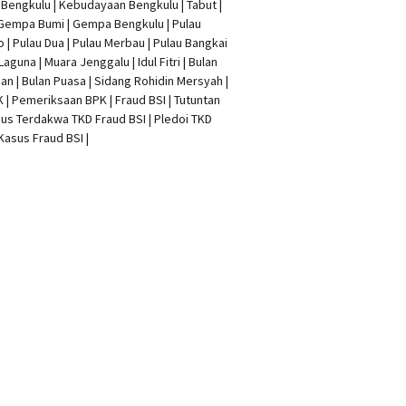
t Bengkulu | Kebudayaan Bengkulu | Tabut |
 Gempa Bumi | Gempa Bengkulu |
Pulau
o
| Pulau Dua | Pulau Merbau | Pulau Bangkai
 Laguna | Muara Jenggalu | Idul Fitri | Bulan
n | Bulan Puasa |
Sidang Rohidin Mersyah
|
K
| Pemeriksaan BPK | Fraud BSI |
Tutuntan
us Terdakwa TKD Fraud BSI
|
Pledoi TKD
Kasus Fraud BSI
|