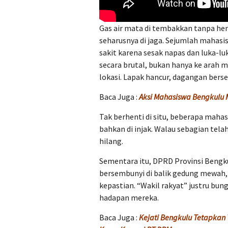
Gas air mata di tembakkan tanpa he
seharusnya di jaga. Sejumlah mahasi
sakit karena sesak napas dan luka-l
secara brutal, bukan hanya ke arah m
lokasi. Lapak hancur, dagangan berser
Baca Juga :
Aksi Mahasiswa Bengkulu
Tak berhenti di situ, beberapa mahasi
bahkan di injak. Walau sebagian telah
hilang.
Sementara itu, DPRD Provinsi Bengku
bersembunyi di balik gedung mewah
kepastian. “Wakil rakyat” justru bu
hadapan mereka.
Baca Juga :
Kejati Bengkulu Tetapkan T