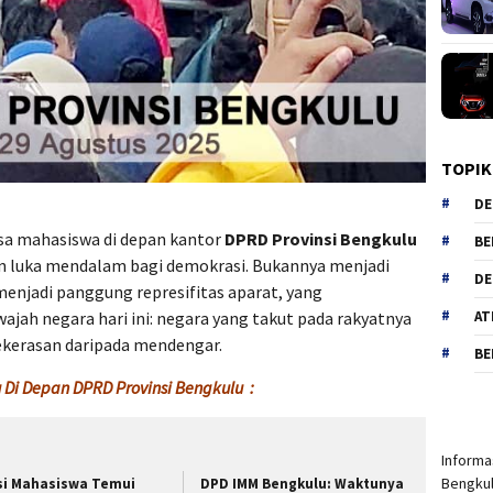
TOPIK
DE
asa mahasiswa di depan kantor
DPRD Provinsi Bengkulu
BE
n luka mendalam bagi demokrasi. Bukannya menjadi
DE
 menjadi panggung represifitas aparat, yang
AT
ah negara hari ini: negara yang takut pada rakyatnya
kekerasan daripada mendengar.
BE
 Di Depan DPRD Provinsi Bengkulu :
Informas
Bengkul
si Mahasiswa Temui
DPD IMM Bengkulu: Waktunya