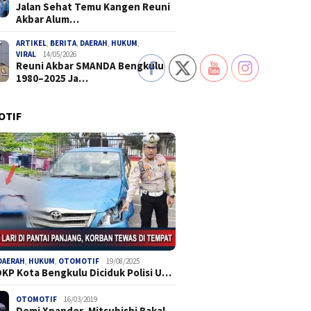
Jalan Sehat Temu Kangen Reuni
Akbar Alum…
ARTIKEL
,
BERITA
,
DAERAH
,
HUKUM
,
VIRAL
14/05/2026
Reuni Akbar SMANDA Bengkulu
1980–2025 Ja…
OTIF
DAERAH
,
HUKUM
,
OTOMOTIF
19/08/2025
DKP Kota Bengkulu Diciduk Polisi U…
OTOMOTIF
16/03/2019
Demi Xpander, Mitsubishi Bakal