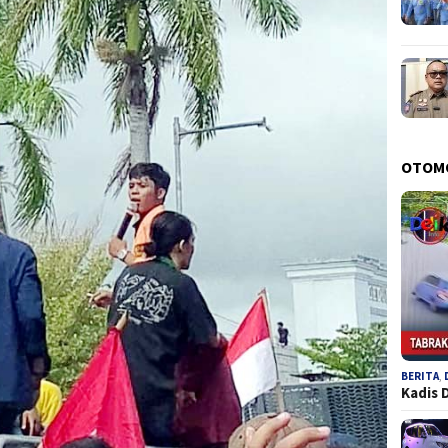
OTOM
BERITA
,
Kadis 