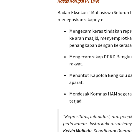
Kasus Korupsi PT DPM
Badan Eksekutif Mahasiswa Seluruh 
menegaskan sikapnya:
Mengecam keras tindakan repr
ke arah masjid, menyemprotka
penangkapan dengan kekerasa
Mengecam sikap DPRD Bengkulu 
rakyat.
Menuntut Kapolda Bengkulu da
aparat.
Mendesak Komnas HAM segera 
terjadi.
“Represifitas, intimidasi, dan pe
perlawanan. Justru kekerasan hany
Kelvin Malindo
, Koordinator Daerah