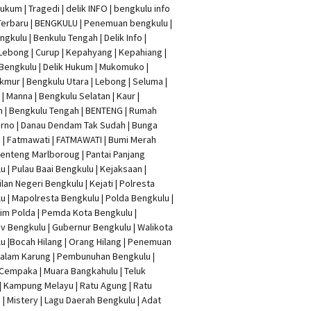
Hukum
|
Tragedi | delik INFO
|
bengkulu info
Terbaru
| BENGKULU |
Penemuan bengkulu
|
ngkulu
| Benkulu Tengah |
Delik Info
|
Lebong | Curup | Kepahyang | Kepahiang |
Bengkulu |
Delik Hukum
| Mukomuko |
mur | Bengkulu Utara | Lebong | Seluma |
| Manna | Bengkulu Selatan | Kaur |
n | Bengkulu Tengah | BENTENG | Rumah
rno | Danau Dendam Tak Sudah | Bunga
a | Fatmawati | FATMAWATI | Bumi Merah
 Benteng Marlboroug | Pantai Panjang
u | Pulau Baai Bengkulu | Kejaksaan |
lan Negeri Bengkulu | Kejati |
Polresta
lu
|
Mapolresta Bengkulu
| Polda Bengkulu |
im Polda | Pemda Kota Bengkulu |
v Bengkulu |
Gubernur Bengkulu
| Walikota
u |
Bocah Hilang
| Orang Hilang |
Penemuan
Dalam Karung
|
Pembunuhan Bengkulu
|
Cempaka | Muara Bangkahulu | Teluk
| Kampung Melayu | Ratu Agung | Ratu
| Mistery | Lagu Daerah Bengkulu | Adat