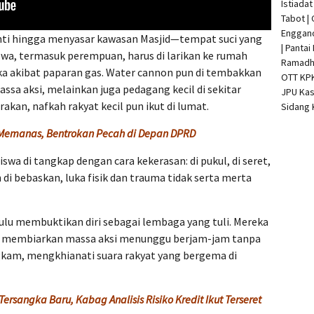
Istiada
Tabot |
Enggan
nti hingga menyasar kawasan Masjid—tempat suci yang
| Pantai
swa, termasuk perempuan, harus di larikan ke rumah
Ramadha
uka akibat paparan gas. Water cannon pun di tembakkan
OTT KP
assa aksi, melainkan juga pedagang kecil di sekitar
JPU Kas
akan, nafkah rakyat kecil pun ikut di lumat.
Sidang 
 Memanas, Bentrokan Pecah di Depan DPRD
swa di tangkap dengan cara kekerasan: di pukul, di seret,
 di bebaskan, luka fisik dan trauma tidak serta merta
lu membuktikan diri sebagai lembaga yang tuli. Mereka
, membiarkan massa aksi menunggu berjam-jam tanpa
ngkam, mengkhianati suara rakyat yang bergema di
ersangka Baru, Kabag Analisis Risiko Kredit Ikut Terseret