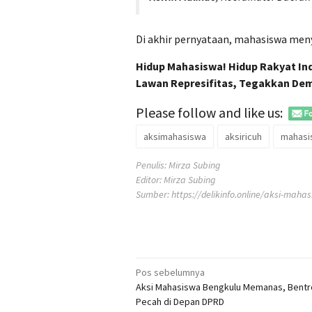
Di akhir pernyataan, mahasiswa men
Hidup Mahasiswa! Hidup Rakyat In
Lawan Represifitas, Tegakkan Dem
Please follow and like us:
aksimahasiswa
aksiricuh
mahasi
Penulis: Mirza Subing
Editor: Mirza Subing
Sumber:
https://delikinfo.online/aksi-ma
Navigasi
Pos sebelumnya
Aksi Mahasiswa Bengkulu Memanas, Bent
pos
Pecah di Depan DPRD