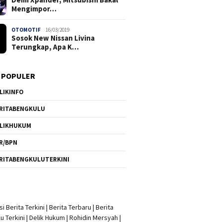
Mengimpor…
OTOMOTIF
16/03/2019
Sosok New Nissan Livina
Terungkap, Apa K…
 POPULER
LIKINFO
RITABENGKULU
LIKHUKUM
R/BPN
RITABENGKULUTERKINI
i Berita Terkini
|
Berita Terbaru
|
Berita
u Terkini
|
Delik Hukum
|
Rohidin Mersyah
|