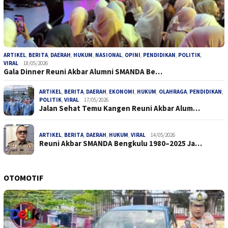
ARTIKEL
,
BERITA
,
DAERAH
,
HUKUM
,
NASIONAL
,
OPINI
,
PENDIDIKAN
,
POLITIK
,
VIRAL
18/05/2026
Gala Dinner Reuni Akbar Alumni SMANDA Be…
ARTIKEL
,
BERITA
,
DAERAH
,
EKONOMI
,
HUKUM
,
OLAHRAGA
,
PENDIDIKAN
,
POLITIK
,
VIRAL
17/05/2026
Jalan Sehat Temu Kangen Reuni Akbar Alum…
ARTIKEL
,
BERITA
,
DAERAH
,
HUKUM
,
VIRAL
14/05/2026
Reuni Akbar SMANDA Bengkulu 1980–2025 Ja…
OTOMOTIF