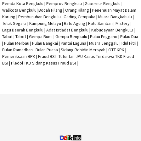
Pemda Kota Bengkulu | Pemprov Bengkulu |
Gubernur Bengkulu
|
Walikota Bengkulu |
Bocah Hilang
| Orang Hilang |
Penemuan Mayat Dalam
Karung
|
Pembunuhan Bengkulu
| Gading Cempaka | Muara Bangkahulu |
Teluk Segara | Kampung Melayu | Ratu Agung | Ratu Samban | Mistery |
Lagu Daerah Bengkulu | Adat Istiadat Bengkulu | Kebudayaan Bengkulu |
Tabut | Tabot | Gempa Bumi | Gempa Bengkulu |
Pulau Enggano
| Pulau Dua
| Pulau Merbau | Pulau Bangkai | Pantai Laguna | Muara Jenggalu | Idul Fitri |
Bulan Ramadhan | Bulan Puasa |
Sidang Rohidin Mersyah
|
OTT KPK
|
Pemeriksaan BPK | Fraud BSI |
Tutuntan JPU Kasus Terdakwa TKD Fraud
BSI
|
Pledoi TKD Sidang Kasus Fraud BSI
|