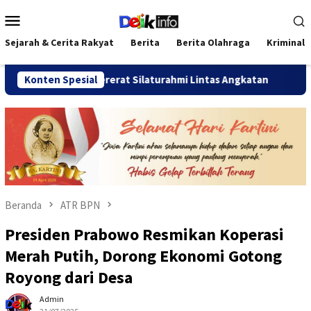
Loncat
Menu
ke
Mobile
konten
Sejarah & Cerita Rakyat
Berita
Berita Olahraga
Kriminal
026 Pererat Silaturahmi Lintas Angkatan
Konten Spesial
Jalan Sehat Te
Beranda
ATR BPN
Presiden Prabowo Resmikan Koperasi
Merah Putih, Dorong Ekonomi Gotong
Royong dari Desa
Admin