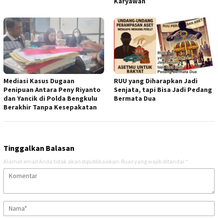
Karyawan
Mediasi Kasus Dugaan
RUU yang Diharapkan Jadi
Penipuan Antara Peny Riyanto
Senjata, tapi Bisa Jadi Pedang
dan Yancik di Polda Bengkulu
Bermata Dua
Berakhir Tanpa Kesepakatan
Tinggalkan Balasan
Alamat email Anda tidak akan dipublikasikan.
Ruas yang wajib ditandai
*