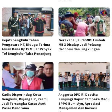
Kejati Bengkulu Tahan
Gerakan Hijau YGNP: Limbah
Pengacara HT, Diduga Terima
MBG Disulap Jadi Peluang
Aliran Dana Rp15 Miliar Proyek
Ekonomi dan Lingkungan
Tol Bengkulu–Taba Penanjung
Kadis Disperindag Kota
Anggota DPD RI Destita
Bengkulu, Bujang HR, Resmi
Kunjungi Dapur Cempaka Madu
Jadi Tersangka Kasus Aset
SPPG Bumi Ayu, Apresiasi
Pasar Panorama
Manajemen dan Inovasi