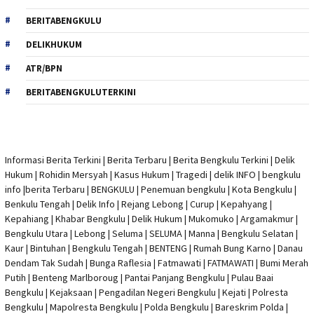
BERITABENGKULU
DELIKHUKUM
ATR/BPN
BERITABENGKULUTERKINI
Informasi Berita Terkini
|
Berita Terbaru
|
Berita Bengkulu Terkini
|
Delik
Hukum
|
Rohidin Mersyah
|
Kasus Hukum
|
Tragedi | delik INFO
|
bengkulu
info
|
berita Terbaru
| BENGKULU |
Penemuan bengkulu
|
Kota Bengkulu
|
Benkulu Tengah |
Delik Info
| Rejang Lebong | Curup | Kepahyang |
Kepahiang | Khabar Bengkulu |
Delik Hukum
| Mukomuko | Argamakmur |
Bengkulu Utara | Lebong | Seluma | SELUMA | Manna | Bengkulu Selatan |
Kaur | Bintuhan | Bengkulu Tengah | BENTENG | Rumah Bung Karno | Danau
Dendam Tak Sudah | Bunga Raflesia | Fatmawati | FATMAWATI | Bumi Merah
Putih | Benteng Marlboroug | Pantai Panjang Bengkulu | Pulau Baai
Bengkulu | Kejaksaan | Pengadilan Negeri Bengkulu | Kejati |
Polresta
Bengkulu
|
Mapolresta Bengkulu
| Polda Bengkulu | Bareskrim Polda |