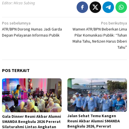
Editor: Mirza Subing
Navigasi
Pos sebelumnya
Pos berikutnya
ATR/BPN Dorong Humas Jadi Garda
Wamen ATR/BPN Beberkan Lima
pos
Depan Pelayanan Informasi Publik
Pilar Komunikasi Publik: “Tuhan
Maha Tahu, Netizen Harus Diberi
Tahu”
POS TERKAIT
Jalan Sehat Temu Kangen
Gala Dinner Reuni Akbar Alumni
Reuni Akbar Alumni SMANDA
SMANDA Bengkulu 2026 Pererat
Bengkulu 2026, Pererat
Silaturahmi Lintas Angkatan