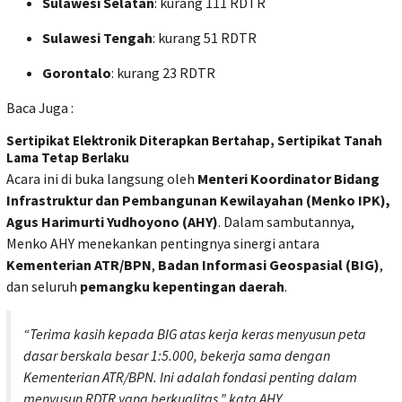
Sulawesi Selatan
: kurang 111 RDTR
Sulawesi Tengah
: kurang 51 RDTR
Gorontalo
: kurang 23 RDTR
Baca Juga :
Sertipikat Elektronik Diterapkan Bertahap, Sertipikat Tanah
Lama Tetap Berlaku
Acara ini di buka langsung oleh
Menteri Koordinator Bidang
Infrastruktur dan Pembangunan Kewilayahan (Menko IPK),
Agus Harimurti Yudhoyono (AHY)
. Dalam sambutannya,
Menko AHY menekankan pentingnya sinergi antara
Kementerian ATR/BPN
,
Badan Informasi Geospasial (BIG)
,
dan seluruh
pemangku kepentingan daerah
.
“Terima kasih kepada BIG atas kerja keras menyusun peta
dasar berskala besar 1:5.000, bekerja sama dengan
Kementerian ATR/BPN. Ini adalah fondasi penting dalam
menyusun RDTR yang berkualitas,” kata AHY.