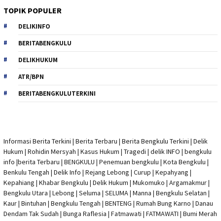
TOPIK POPULER
DELIKINFO
BERITABENGKULU
DELIKHUKUM
ATR/BPN
BERITABENGKULUTERKINI
Informasi Berita Terkini
|
Berita Terbaru
|
Berita Bengkulu Terkini
|
Delik
Hukum
|
Rohidin Mersyah
|
Kasus Hukum
|
Tragedi | delik INFO
|
bengkulu
info
|
berita Terbaru
| BENGKULU |
Penemuan bengkulu
|
Kota Bengkulu
|
Benkulu Tengah |
Delik Info
| Rejang Lebong | Curup | Kepahyang |
Kepahiang | Khabar Bengkulu |
Delik Hukum
| Mukomuko | Argamakmur |
Bengkulu Utara | Lebong | Seluma | SELUMA | Manna | Bengkulu Selatan |
Kaur | Bintuhan | Bengkulu Tengah | BENTENG | Rumah Bung Karno | Danau
Dendam Tak Sudah | Bunga Raflesia | Fatmawati | FATMAWATI | Bumi Merah