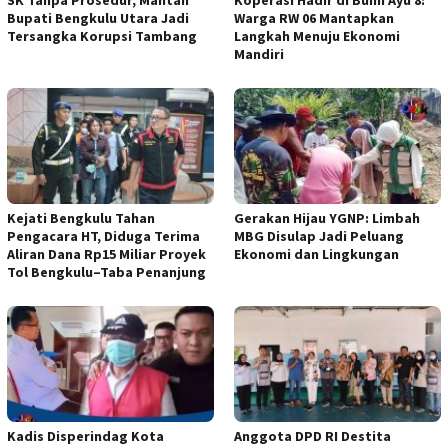
SK Tanpa Prosedur, Mantan
Koperasi Hadir di Bumi Ayu 8:
Bupati Bengkulu Utara Jadi
Warga RW 06 Mantapkan
Tersangka Korupsi Tambang
Langkah Menuju Ekonomi
Mandiri
Kejati Bengkulu Tahan
Gerakan Hijau YGNP: Limbah
Pengacara HT, Diduga Terima
MBG Disulap Jadi Peluang
Aliran Dana Rp15 Miliar Proyek
Ekonomi dan Lingkungan
Tol Bengkulu–Taba Penanjung
Kadis Disperindag Kota
Anggota DPD RI Destita