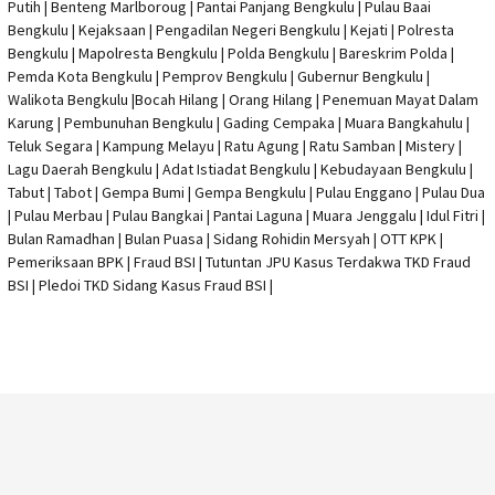
Putih | Benteng Marlboroug | Pantai Panjang Bengkulu | Pulau Baai
Bengkulu | Kejaksaan | Pengadilan Negeri Bengkulu | Kejati |
Polresta
Bengkulu
|
Mapolresta Bengkulu
| Polda Bengkulu | Bareskrim Polda |
Pemda Kota Bengkulu | Pemprov Bengkulu |
Gubernur Bengkulu
|
Walikota Bengkulu |
Bocah Hilang
| Orang Hilang |
Penemuan Mayat Dalam
Karung
|
Pembunuhan Bengkulu
| Gading Cempaka | Muara Bangkahulu |
Teluk Segara | Kampung Melayu | Ratu Agung | Ratu Samban | Mistery |
Lagu Daerah Bengkulu | Adat Istiadat Bengkulu | Kebudayaan Bengkulu |
Tabut | Tabot | Gempa Bumi | Gempa Bengkulu |
Pulau Enggano
| Pulau Dua
| Pulau Merbau | Pulau Bangkai | Pantai Laguna | Muara Jenggalu | Idul Fitri |
Bulan Ramadhan | Bulan Puasa |
Sidang Rohidin Mersyah
|
OTT KPK
|
Pemeriksaan BPK | Fraud BSI |
Tutuntan JPU Kasus Terdakwa TKD Fraud
BSI
|
Pledoi TKD Sidang Kasus Fraud BSI
|