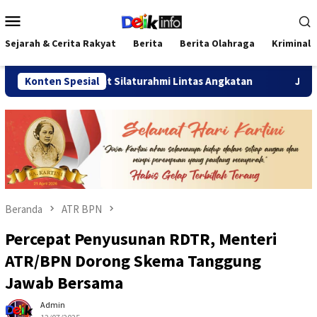
Loncat
Menu
ke
Mobile
konten
Sejarah & Cerita Rakyat
Berita
Berita Olahraga
Kriminal
ererat Silaturahmi Lintas Angkatan
Konten Spesial
Jalan Sehat Temu Ka
Beranda
ATR BPN
Percepat Penyusunan RDTR, Menteri
ATR/BPN Dorong Skema Tanggung
Jawab Bersama
Admin