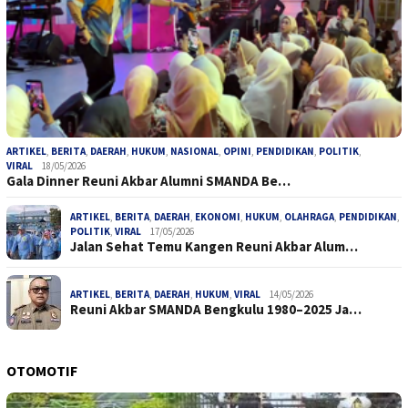
ARTIKEL
,
BERITA
,
DAERAH
,
HUKUM
,
NASIONAL
,
OPINI
,
PENDIDIKAN
,
POLITIK
,
VIRAL
18/05/2026
Gala Dinner Reuni Akbar Alumni SMANDA Be…
ARTIKEL
,
BERITA
,
DAERAH
,
EKONOMI
,
HUKUM
,
OLAHRAGA
,
PENDIDIKAN
,
POLITIK
,
VIRAL
17/05/2026
Jalan Sehat Temu Kangen Reuni Akbar Alum…
ARTIKEL
,
BERITA
,
DAERAH
,
HUKUM
,
VIRAL
14/05/2026
Reuni Akbar SMANDA Bengkulu 1980–2025 Ja…
OTOMOTIF