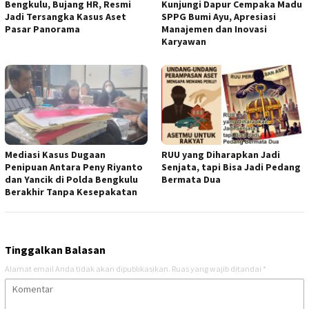
Bengkulu, Bujang HR, Resmi
Kunjungi Dapur Cempaka Madu
Jadi Tersangka Kasus Aset
SPPG Bumi Ayu, Apresiasi
Pasar Panorama
Manajemen dan Inovasi
Karyawan
Mediasi Kasus Dugaan
RUU yang Diharapkan Jadi
Penipuan Antara Peny Riyanto
Senjata, tapi Bisa Jadi Pedang
dan Yancik di Polda Bengkulu
Bermata Dua
Berakhir Tanpa Kesepakatan
Tinggalkan Balasan
Alamat email Anda tidak akan dipublikasikan.
Ruas yang wajib ditandai
*