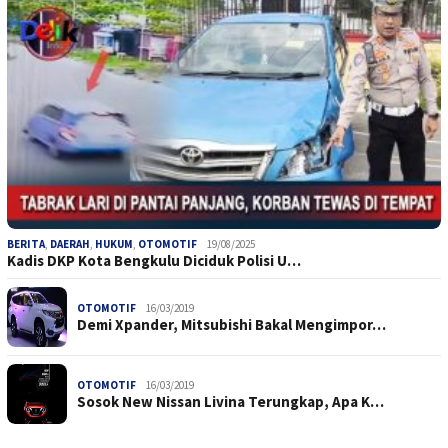
BERITA
,
DAERAH
,
HUKUM
,
OTOMOTIF
19/08/2025
Kadis DKP Kota Bengkulu Diciduk Polisi U…
OTOMOTIF
16/03/2019
Demi Xpander, Mitsubishi Bakal Mengimpor…
OTOMOTIF
16/03/2019
Sosok New Nissan Livina Terungkap, Apa K…