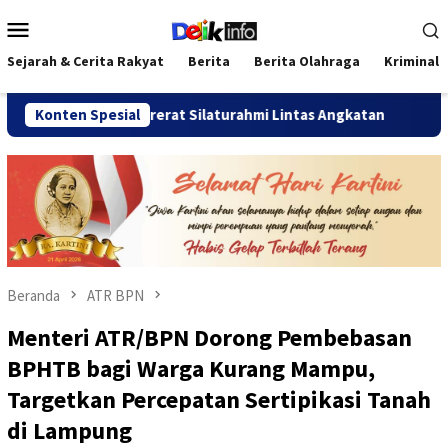
Loncat
Menu
ke
Mobile
konten
Sejarah & Cerita Rakyat
Berita
Berita Olahraga
Kriminal
26 Pererat Silaturahmi Lintas Angkatan
Konten Spesial
Jalan Sehat Tem
Beranda
ATR BPN
Menteri ATR/BPN Dorong Pembebasan
BPHTB bagi Warga Kurang Mampu,
Targetkan Percepatan Sertipikasi Tanah
di Lampung