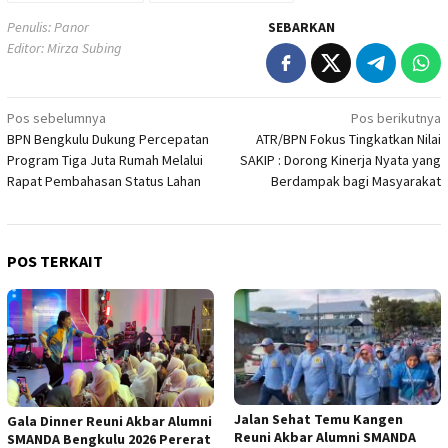
Penulis: Panor
SEBARKAN
Editor: Mirza Subing
Navigasi
Pos sebelumnya
Pos berikutnya
BPN Bengkulu Dukung Percepatan
ATR/BPN Fokus Tingkatkan Nilai
pos
Program Tiga Juta Rumah Melalui
SAKIP : Dorong Kinerja Nyata yang
Rapat Pembahasan Status Lahan
Berdampak bagi Masyarakat
POS TERKAIT
Jalan Sehat Temu Kangen
Gala Dinner Reuni Akbar Alumni
Reuni Akbar Alumni SMANDA
SMANDA Bengkulu 2026 Pererat