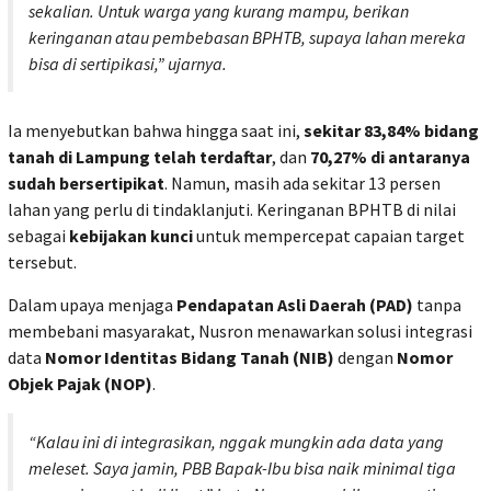
sekalian. Untuk warga yang kurang mampu, berikan
keringanan atau pembebasan BPHTB, supaya lahan mereka
bisa di sertipikasi,” ujarnya.
Ia menyebutkan bahwa hingga saat ini,
sekitar 83,84% bidang
tanah di Lampung telah terdaftar
, dan
70,27% di antaranya
sudah bersertipikat
. Namun, masih ada sekitar 13 persen
lahan yang perlu di tindaklanjuti. Keringanan BPHTB di nilai
sebagai
kebijakan kunci
untuk mempercepat capaian target
tersebut.
Dalam upaya menjaga
Pendapatan Asli Daerah (PAD)
tanpa
membebani masyarakat, Nusron menawarkan solusi integrasi
data
Nomor Identitas Bidang Tanah (NIB)
dengan
Nomor
Objek Pajak (NOP)
.
“Kalau ini di integrasikan, nggak mungkin ada data yang
meleset. Saya jamin, PBB Bapak-Ibu bisa naik minimal tiga