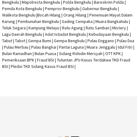
Bengkulu
|
Mapolresta Bengkulu
| Polda Bengkulu | Bareskrim Polda |
Pemda Kota Bengkulu | Pemprov Bengkulu |
Gubernur Bengkulu
|
Walikota Bengkulu |
Bocah Hilang
| Orang Hilang |
Penemuan Mayat Dalam
Karung
|
Pembunuhan Bengkulu
| Gading Cempaka | Muara Bangkahulu |
Teluk Segara | Kampung Melayu | Ratu Agung | Ratu Samban | Mistery |
Lagu Daerah Bengkulu | Adat Istiadat Bengkulu | Kebudayaan Bengkulu |
Tabut | Tabot | Gempa Bumi | Gempa Bengkulu |
Pulau Enggano
| Pulau Dua
| Pulau Merbau | Pulau Bangkai | Pantai Laguna | Muara Jenggalu | Idul Fitri |
Bulan Ramadhan | Bulan Puasa |
Sidang Rohidin Mersyah
|
OTT KPK
|
Pemeriksaan BPK | Fraud BSI |
Tutuntan JPU Kasus Terdakwa TKD Fraud
BSI
|
Pledoi TKD Sidang Kasus Fraud BSI
|