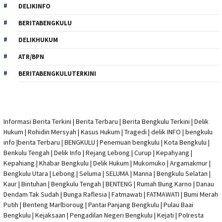
DELIKINFO
BERITABENGKULU
DELIKHUKUM
ATR/BPN
BERITABENGKULUTERKINI
Informasi Berita Terkini
|
Berita Terbaru
|
Berita Bengkulu Terkini
|
Delik
Hukum
|
Rohidin Mersyah
|
Kasus Hukum
|
Tragedi | delik INFO
|
bengkulu
info
|
berita Terbaru
| BENGKULU |
Penemuan bengkulu
|
Kota Bengkulu
|
Benkulu Tengah |
Delik Info
| Rejang Lebong | Curup | Kepahyang |
Kepahiang | Khabar Bengkulu |
Delik Hukum
| Mukomuko | Argamakmur |
Bengkulu Utara | Lebong | Seluma | SELUMA | Manna | Bengkulu Selatan |
Kaur | Bintuhan | Bengkulu Tengah | BENTENG | Rumah Bung Karno | Danau
Dendam Tak Sudah | Bunga Raflesia | Fatmawati | FATMAWATI | Bumi Merah
Putih | Benteng Marlboroug | Pantai Panjang Bengkulu | Pulau Baai
Bengkulu | Kejaksaan | Pengadilan Negeri Bengkulu | Kejati |
Polresta