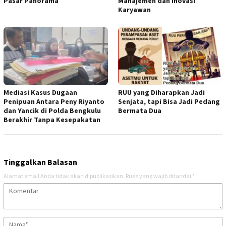
Pasar Panorama
Manajemen dan Inovasi
Karyawan
Mediasi Kasus Dugaan
RUU yang Diharapkan Jadi
Penipuan Antara Peny Riyanto
Senjata, tapi Bisa Jadi Pedang
dan Yancik di Polda Bengkulu
Bermata Dua
Berakhir Tanpa Kesepakatan
Tinggalkan Balasan
Alamat email Anda tidak akan dipublikasikan.
Ruas yang wajib ditandai
*