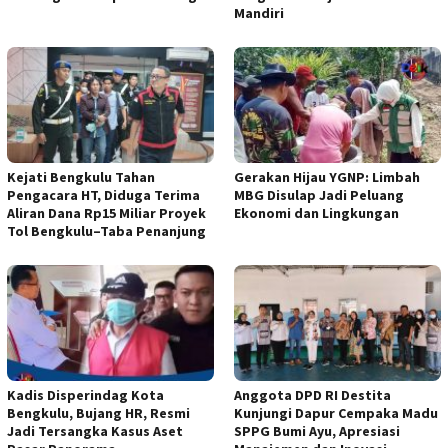
Mandiri
Kejati Bengkulu Tahan
Gerakan Hijau YGNP: Limbah
Pengacara HT, Diduga Terima
MBG Disulap Jadi Peluang
Aliran Dana Rp15 Miliar Proyek
Ekonomi dan Lingkungan
Tol Bengkulu–Taba Penanjung
Kadis Disperindag Kota
Anggota DPD RI Destita
Bengkulu, Bujang HR, Resmi
Kunjungi Dapur Cempaka Madu
Jadi Tersangka Kasus Aset
SPPG Bumi Ayu, Apresiasi