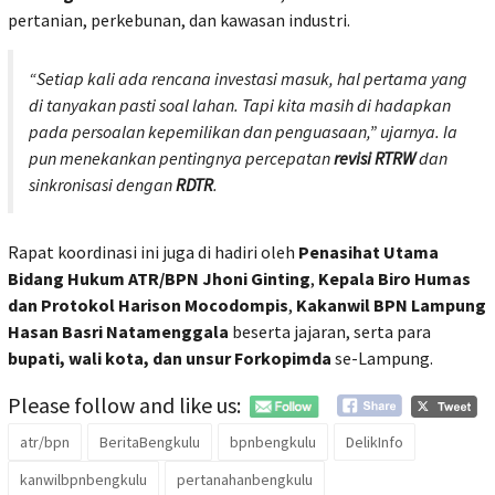
pertanian, perkebunan, dan kawasan industri.
“Setiap kali ada rencana investasi masuk, hal pertama yang
di tanyakan pasti soal lahan. Tapi kita masih di hadapkan
pada persoalan kepemilikan dan penguasaan,” ujarnya. Ia
pun menekankan pentingnya percepatan
revisi RTRW
dan
sinkronisasi dengan
RDTR
.
Rapat koordinasi ini juga di hadiri oleh
Penasihat Utama
Bidang Hukum ATR/BPN Jhoni Ginting
,
Kepala Biro Humas
dan Protokol Harison Mocodompis
,
Kakanwil BPN Lampung
Hasan Basri Natamenggala
beserta jajaran, serta para
bupati, wali kota, dan unsur Forkopimda
se-Lampung.
Please follow and like us:
atr/bpn
BeritaBengkulu
bpnbengkulu
DelikInfo
kanwilbpnbengkulu
pertanahanbengkulu