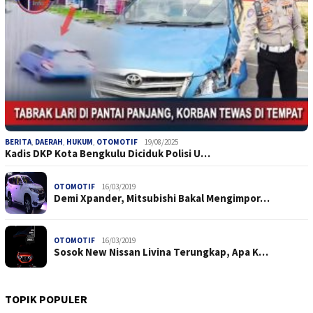
BERITA
,
DAERAH
,
HUKUM
,
OTOMOTIF
19/08/2025
Kadis DKP Kota Bengkulu Diciduk Polisi U…
OTOMOTIF
16/03/2019
Demi Xpander, Mitsubishi Bakal Mengimpor…
OTOMOTIF
16/03/2019
Sosok New Nissan Livina Terungkap, Apa K…
TOPIK POPULER