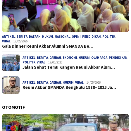
ARTIKEL
,
BERITA
,
DAERAH
,
HUKUM
,
NASIONAL
,
OPINI
,
PENDIDIKAN
,
POLITIK
,
VIRAL
18/05/2026
Gala Dinner Reuni Akbar Alumni SMANDA Be…
ARTIKEL
,
BERITA
,
DAERAH
,
EKONOMI
,
HUKUM
,
OLAHRAGA
,
PENDIDIKAN
,
POLITIK
,
VIRAL
17/05/2026
Jalan Sehat Temu Kangen Reuni Akbar Alum…
ARTIKEL
,
BERITA
,
DAERAH
,
HUKUM
,
VIRAL
14/05/2026
Reuni Akbar SMANDA Bengkulu 1980–2025 Ja…
OTOMOTIF