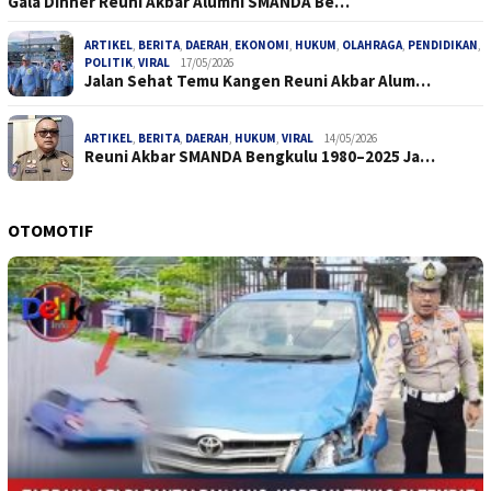
Gala Dinner Reuni Akbar Alumni SMANDA Be…
ARTIKEL
,
BERITA
,
DAERAH
,
EKONOMI
,
HUKUM
,
OLAHRAGA
,
PENDIDIKAN
,
POLITIK
,
VIRAL
17/05/2026
Jalan Sehat Temu Kangen Reuni Akbar Alum…
ARTIKEL
,
BERITA
,
DAERAH
,
HUKUM
,
VIRAL
14/05/2026
Reuni Akbar SMANDA Bengkulu 1980–2025 Ja…
OTOMOTIF