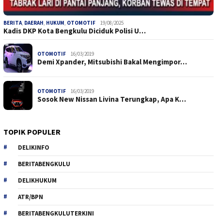
BERITA
,
DAERAH
,
HUKUM
,
OTOMOTIF
19/08/2025
Kadis DKP Kota Bengkulu Diciduk Polisi U…
OTOMOTIF
16/03/2019
Demi Xpander, Mitsubishi Bakal Mengimpor…
OTOMOTIF
16/03/2019
Sosok New Nissan Livina Terungkap, Apa K…
TOPIK POPULER
DELIKINFO
BERITABENGKULU
DELIKHUKUM
ATR/BPN
BERITABENGKULUTERKINI