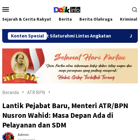
Loncat
Menu
ke
Mobile
konten
Sejarah & Cerita Rakyat
Berita
Berita Olahraga
Kriminal
Pererat Silaturahmi Lintas Angkatan
Konten Spesial
Jalan Sehat Temu K
Beranda
ATR BPN
Lantik Pejabat Baru, Menteri ATR/BPN
Nusron Wahid: Masa Depan Ada di
Pelayanan dan SDM
Admin