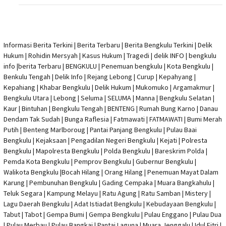
Informasi Berita Terkini
|
Berita Terbaru
|
Berita Bengkulu Terkini
|
Delik
Hukum
|
Rohidin Mersyah
|
Kasus Hukum
|
Tragedi | delik INFO
|
bengkulu
info
|
berita Terbaru
| BENGKULU |
Penemuan bengkulu
|
Kota Bengkulu
|
Benkulu Tengah |
Delik Info
| Rejang Lebong | Curup | Kepahyang |
Kepahiang | Khabar Bengkulu |
Delik Hukum
| Mukomuko | Argamakmur |
Bengkulu Utara | Lebong | Seluma | SELUMA | Manna | Bengkulu Selatan |
Kaur | Bintuhan | Bengkulu Tengah | BENTENG | Rumah Bung Karno | Danau
Dendam Tak Sudah | Bunga Raflesia | Fatmawati | FATMAWATI | Bumi Merah
Putih | Benteng Marlboroug | Pantai Panjang Bengkulu | Pulau Baai
Bengkulu | Kejaksaan | Pengadilan Negeri Bengkulu | Kejati |
Polresta
Bengkulu
|
Mapolresta Bengkulu
| Polda Bengkulu | Bareskrim Polda |
Pemda Kota Bengkulu | Pemprov Bengkulu |
Gubernur Bengkulu
|
Walikota Bengkulu |
Bocah Hilang
| Orang Hilang |
Penemuan Mayat Dalam
Karung
|
Pembunuhan Bengkulu
| Gading Cempaka | Muara Bangkahulu |
Teluk Segara | Kampung Melayu | Ratu Agung | Ratu Samban | Mistery |
Lagu Daerah Bengkulu | Adat Istiadat Bengkulu | Kebudayaan Bengkulu |
Tabut | Tabot | Gempa Bumi | Gempa Bengkulu |
Pulau Enggano
| Pulau Dua
| Pulau Merbau | Pulau Bangkai | Pantai Laguna | Muara Jenggalu | Idul Fitri |