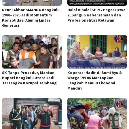
Reuni Akbar SMANDA Bengkulu
Halal Bihalal SPPG Pagar Dewa
1980–2025 Jadi Momentum
2, Bangun Kebersamaan dan
Konsolidasi Alumni Lintas
Profesionalitas Relawan
Generasi
SK Tanpa Prosedur, Mantan
Koperasi Hadir di Bumi Ayu 8:
Bupati Bengkulu Utara Jadi
Warga RW 06 Mantapkan
Tersangka Korupsi Tambang
Langkah Menuju Ekonomi
Mandiri