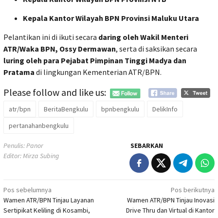
Kepala Kantor Wilayah BPN Provinsi Maluku Utara
Pelantikan ini di ikuti secara
daring oleh Wakil Menteri
ATR/Waka BPN, Ossy Dermawan
, serta di saksikan secara
luring oleh para Pejabat Pimpinan Tinggi Madya dan
Pratama
di lingkungan Kementerian ATR/BPN.
Please follow and like us:
atr/bpn
BeritaBengkulu
bpnbengkulu
DelikInfo
pertanahanbengkulu
Penulis: Panor
SEBARKAN
Editor: Mirza Subing
Navigasi
Pos sebelumnya
Pos berikutnya
Wamen ATR/BPN Tinjau Layanan
Wamen ATR/BPN Tinjau Inovasi
pos
Sertipikat Keliling di Kosambi,
Drive Thru dan Virtual di Kantor