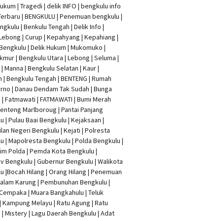
Hukum
|
Tragedi | delik INFO
|
bengkulu info
Terbaru
| BENGKULU |
Penemuan bengkulu
|
ngkulu
| Benkulu Tengah |
Delik Info
|
Lebong | Curup | Kepahyang | Kepahiang |
Bengkulu |
Delik Hukum
| Mukomuko |
mur | Bengkulu Utara | Lebong | Seluma |
| Manna | Bengkulu Selatan | Kaur |
n | Bengkulu Tengah | BENTENG | Rumah
rno | Danau Dendam Tak Sudah | Bunga
a | Fatmawati | FATMAWATI | Bumi Merah
 Benteng Marlboroug | Pantai Panjang
u | Pulau Baai Bengkulu | Kejaksaan |
lan Negeri Bengkulu | Kejati |
Polresta
lu
|
Mapolresta Bengkulu
| Polda Bengkulu |
im Polda | Pemda Kota Bengkulu |
v Bengkulu |
Gubernur Bengkulu
| Walikota
u |
Bocah Hilang
| Orang Hilang |
Penemuan
Dalam Karung
|
Pembunuhan Bengkulu
|
Cempaka | Muara Bangkahulu | Teluk
| Kampung Melayu | Ratu Agung | Ratu
| Mistery | Lagu Daerah Bengkulu | Adat