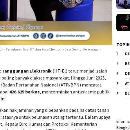
TOPIK
Ini Penjelasan Soal HT dan Roya Elektronik bagi Debitur Perorangan
DE
BE
 Tanggungan Elektronik
(HT-El) terus menjadi salah
DE
 paling banyak diakses masyarakat. Hingga Juni 2025,
AT
g/Badan Pertanahan Nasional (ATR/BPN) mencatat
capai
426.625 berkas
, mencerminkan antusiasme publik
BE
ini.
kan hak jaminan yang dibebankan pada hak atas tanah
i atasnya untuk pelunasan utang tertentu. Dalam upaya
Informas
 Kepala Biro Humas dan Protokol Kementerian
Bengkul