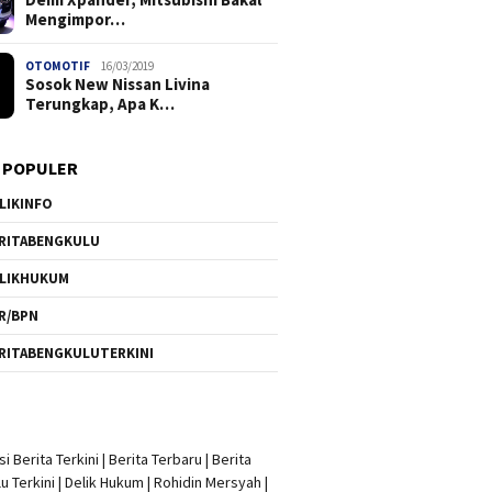
Mengimpor…
OTOMOTIF
16/03/2019
Sosok New Nissan Livina
Terungkap, Apa K…
 POPULER
LIKINFO
RITABENGKULU
LIKHUKUM
R/BPN
RITABENGKULUTERKINI
i Berita Terkini
|
Berita Terbaru
|
Berita
u Terkini
|
Delik Hukum
|
Rohidin Mersyah
|