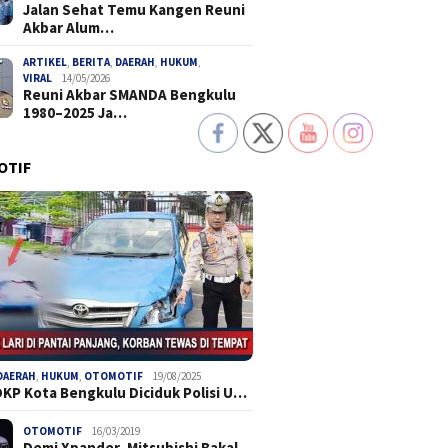
Jalan Sehat Temu Kangen Reuni
Akbar Alum…
ARTIKEL
,
BERITA
,
DAERAH
,
HUKUM
,
VIRAL
14/05/2026
Reuni Akbar SMANDA Bengkulu
1980–2025 Ja…
OTIF
DAERAH
,
HUKUM
,
OTOMOTIF
19/08/2025
DKP Kota Bengkulu Diciduk Polisi U…
OTOMOTIF
16/03/2019
Demi Xpander, Mitsubishi Bakal