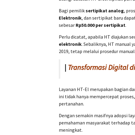
Bagi pemilik
sertipikat analog
, pro
Elektronik
, dan sertipikat baru dap
sebesar
Rp50.000 per sertipikat
.
Perlu dicatat, apabila HT diajukan s
elektronik
. Sebaliknya, HT manual 
2019, tetap melalui prosedur manual
|
Transformasi Digital 
Layanan HT-El merupakan bagian dari
ini tidak hanya mempercepat proses,
pertanahan.
Dengan semakin masifnya adopsi laya
pemahaman masyarakat terhadap tat
meningkat.