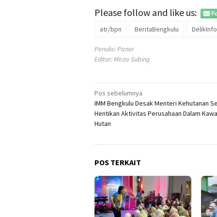
Please follow and like us:
atr/bpn
BeritaBengkulu
DelikInfo
Penulis: Panor
Editor: Mirza Subing
Navigasi
Pos sebelumnya
IMM Bengkulu Desak Menteri Kehutanan S
pos
Hentikan Aktivitas Perusahaan Dalam Kaw
Hutan
POS TERKAIT