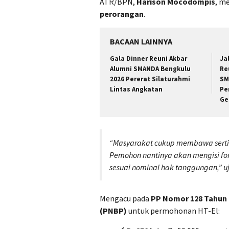
ATR/BPN,
Harison Mocodompis
, m
perorangan
.
BACAAN LAINNYA
Gala Dinner Reuni Akbar
Ja
Alumni SMANDA Bengkulu
Re
2026 Pererat Silaturahmi
SM
Lintas Angkatan
Pe
Ge
“Masyarakat cukup membawa sertipi
Pemohon nantinya akan mengisi fo
sesuai nominal hak tanggungan,” uja
Mengacu pada
PP Nomor 128 Tahun 
(PNBP)
untuk permohonan HT-El: