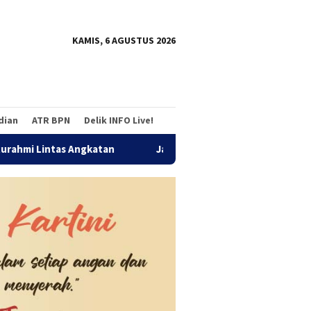
tutup
KAMIS, 6 AGUSTUS 2026
adian
ATR BPN
Delik INFO Live!
Jalan Sehat Temu Kangen Reuni Akbar Alumni SMANDA Ben