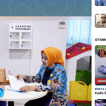
OTOM
BERITA
,
Kadis 