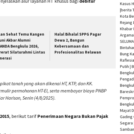
enjelaskan alur layanan HT khusus bagi
debitur
Kasus 
|
berita 
Kota Be
Rejang 
Khabar 
lan Sehat Temu Kangen
Halal Bihalal SPPG Pagar
Argamak
uni Akbar Alumni
Dewa 2, Bangun
SELUMA 
ANDA Bengkulu 2026,
Kebersamaan dan
Bintuha
rerat Silaturahmi Lintas
Profesionalitas Relawan
Bung Ka
nerasi
Raflesi
Putih |
Bengkul
Pengadi
kat tanah yang akan dikenai HT, KTP, dan KK.
Bengku
rmulir permohonan HT-El, serta membayar biaya PNBP
Bareskr
r Harison, Senin (4/8/2025).
Pempro
Bengkul
Mayat 
2015
, berikut tarif
Penerimaan Negara Bukan Pajak
Gading 
Segara 
Samban 