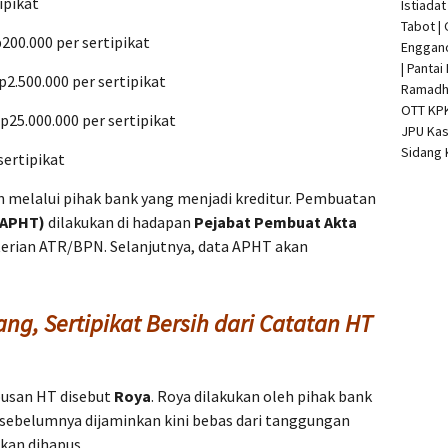
ipikat
Istiada
Tabot |
p200.000 per sertipikat
Enggan
| Pantai
Rp2.500.000 per sertipikat
Ramadha
OTT KP
Rp25.000.000 per sertipikat
JPU Kas
Sidang 
sertipikat
n melalui pihak bank yang menjadi kreditur. Pembuatan
(APHT)
dilakukan di hadapan
Pejabat Pembuat Akta
erian ATR/BPN. Selanjutnya, data APHT akan
ng, Sertipikat Bersih dari Catatan HT
pusan HT disebut
Roya
. Roya dilakukan oleh pihak bank
sebelumnya dijaminkan kini bebas dari tanggungan
akan dihapus.