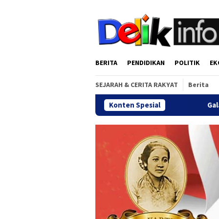
Loncat
tutup
ke
konten
BERITA
PENDIDIKAN
POLITIK
EK
SEJARAH & CERITA RAKYAT
Berita
Konten Spesial
Gala Dinner Reuni Akbar Al