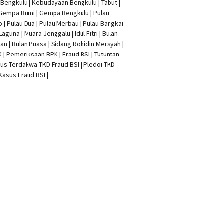
t Bengkulu | Kebudayaan Bengkulu | Tabut |
 Gempa Bumi | Gempa Bengkulu |
Pulau
o
| Pulau Dua | Pulau Merbau | Pulau Bangkai
 Laguna | Muara Jenggalu | Idul Fitri | Bulan
n | Bulan Puasa |
Sidang Rohidin Mersyah
|
K
| Pemeriksaan BPK | Fraud BSI |
Tutuntan
us Terdakwa TKD Fraud BSI
|
Pledoi TKD
Kasus Fraud BSI
|