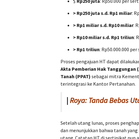
≤ Rp250 juta
: Rp50.000 per sert
> Rp250 juta s.d. Rp1 miliar
: R
> Rp1 miliar s.d. Rp10 miliar
: 
> Rp10 miliar s.d. Rp1 triliun
: 
> Rp1 triliun
: Rp50.000.000 per 
Proses pengajuan HT dapat dilakuka
Akta Pemberian Hak Tanggungan 
Tanah (PPAT)
sebagai mitra Kement
terintegrasi ke Kantor Pertanahan.
|
Roya: Tanda Bebas Uta
Setelah utang lunas, proses pengha
dan menunjukkan bahwa tanah yang 
utang. Catatan HT di sertipikat pun 