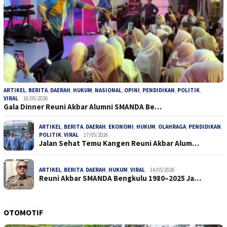
ARTIKEL
,
BERITA
,
DAERAH
,
HUKUM
,
NASIONAL
,
OPINI
,
PENDIDIKAN
,
POLITIK
,
VIRAL
18/05/2026
Gala Dinner Reuni Akbar Alumni SMANDA Be…
ARTIKEL
,
BERITA
,
DAERAH
,
EKONOMI
,
HUKUM
,
OLAHRAGA
,
PENDIDIKAN
,
POLITIK
,
VIRAL
17/05/2026
Jalan Sehat Temu Kangen Reuni Akbar Alum…
ARTIKEL
,
BERITA
,
DAERAH
,
HUKUM
,
VIRAL
14/05/2026
Reuni Akbar SMANDA Bengkulu 1980–2025 Ja…
OTOMOTIF