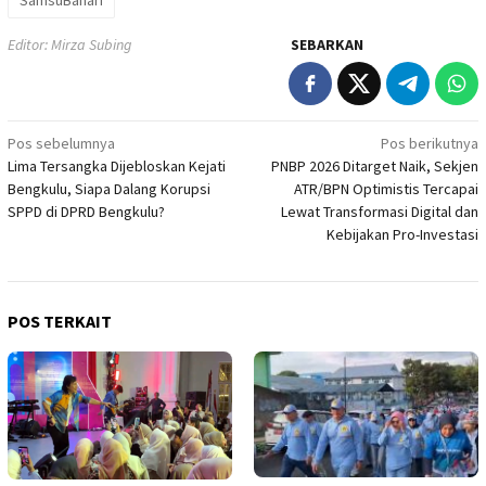
SamsuBahari
Editor: Mirza Subing
SEBARKAN
Navigasi
Pos sebelumnya
Pos berikutnya
Lima Tersangka Dijebloskan Kejati
PNBP 2026 Ditarget Naik, Sekjen
pos
Bengkulu, Siapa Dalang Korupsi
ATR/BPN Optimistis Tercapai
SPPD di DPRD Bengkulu?
Lewat Transformasi Digital dan
Kebijakan Pro-Investasi
POS TERKAIT