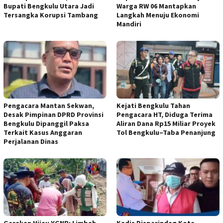
Bupati Bengkulu Utara Jadi
Warga RW 06 Mantapkan
Tersangka Korupsi Tambang
Langkah Menuju Ekonomi
Mandiri
Pengacara Mantan Sekwan,
Kejati Bengkulu Tahan
Desak Pimpinan DPRD Provinsi
Pengacara HT, Diduga Terima
Bengkulu Dipanggil Paksa
Aliran Dana Rp15 Miliar Proyek
Terkait Kasus Anggaran
Tol Bengkulu–Taba Penanjung
Perjalanan Dinas
Gerakan Hijau YGNP: Limbah
Kadis Disperindag Kota