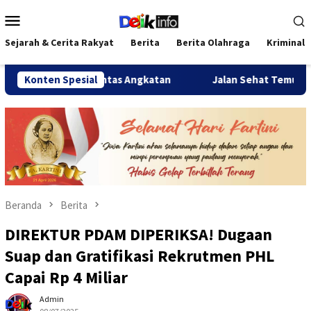
Loncat
Menu
ke
Mobile
konten
Sejarah & Cerita Rakyat
Berita
Berita Olahraga
Kriminal
mi Lintas Angkatan
Konten Spesial
Jalan Sehat Temu Kangen Reuni Akbar
Beranda
Berita
DIREKTUR PDAM DIPERIKSA! Dugaan
Suap dan Gratifikasi Rekrutmen PHL
Capai Rp 4 Miliar
Admin