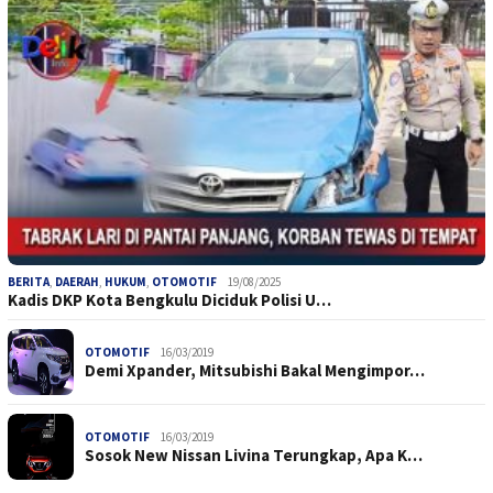
BERITA
,
DAERAH
,
HUKUM
,
OTOMOTIF
19/08/2025
Kadis DKP Kota Bengkulu Diciduk Polisi U…
OTOMOTIF
16/03/2019
Demi Xpander, Mitsubishi Bakal Mengimpor…
OTOMOTIF
16/03/2019
Sosok New Nissan Livina Terungkap, Apa K…