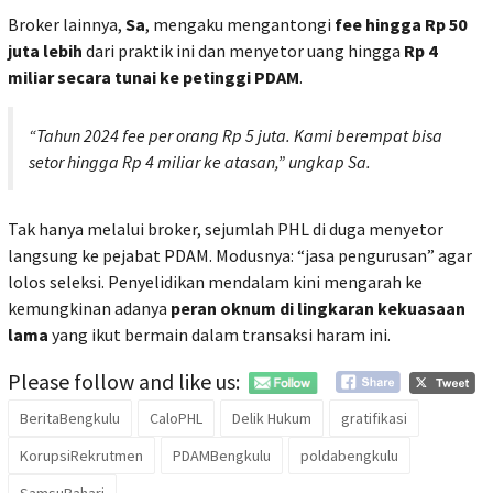
Broker lainnya,
Sa
, mengaku mengantongi
fee hingga Rp 50
juta lebih
dari praktik ini dan menyetor uang hingga
Rp 4
miliar secara tunai ke petinggi PDAM
.
“Tahun 2024 fee per orang Rp 5 juta. Kami berempat bisa
setor hingga Rp 4 miliar ke atasan,”
ungkap Sa.
Tak hanya melalui broker, sejumlah PHL di duga menyetor
langsung ke pejabat PDAM. Modusnya: “jasa pengurusan” agar
lolos seleksi. Penyelidikan mendalam kini mengarah ke
kemungkinan adanya
peran oknum di lingkaran kekuasaan
lama
yang ikut bermain dalam transaksi haram ini.
Please follow and like us:
BeritaBengkulu
CaloPHL
Delik Hukum
gratifikasi
KorupsiRekrutmen
PDAMBengkulu
poldabengkulu