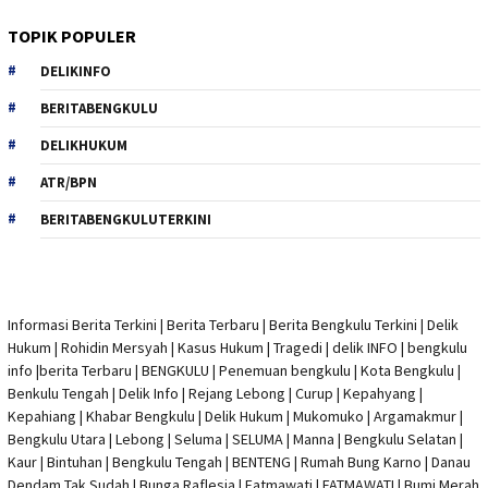
TOPIK POPULER
DELIKINFO
BERITABENGKULU
DELIKHUKUM
ATR/BPN
BERITABENGKULUTERKINI
Informasi Berita Terkini
|
Berita Terbaru
|
Berita Bengkulu Terkini
|
Delik
Hukum
|
Rohidin Mersyah
|
Kasus Hukum
|
Tragedi | delik INFO
|
bengkulu
info
|
berita Terbaru
| BENGKULU |
Penemuan bengkulu
|
Kota Bengkulu
|
Benkulu Tengah |
Delik Info
| Rejang Lebong | Curup | Kepahyang |
Kepahiang | Khabar Bengkulu |
Delik Hukum
| Mukomuko | Argamakmur |
Bengkulu Utara | Lebong | Seluma | SELUMA | Manna | Bengkulu Selatan |
Kaur | Bintuhan | Bengkulu Tengah | BENTENG | Rumah Bung Karno | Danau
Dendam Tak Sudah | Bunga Raflesia | Fatmawati | FATMAWATI | Bumi Merah