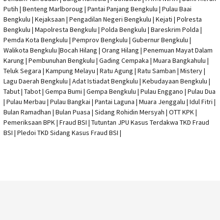
Putih | Benteng Marlboroug | Pantai Panjang Bengkulu | Pulau Baai
Bengkulu | Kejaksaan | Pengadilan Negeri Bengkulu | Kejati |
Polresta
Bengkulu
|
Mapolresta Bengkulu
| Polda Bengkulu | Bareskrim Polda |
Pemda Kota Bengkulu | Pemprov Bengkulu |
Gubernur Bengkulu
|
Walikota Bengkulu |
Bocah Hilang
| Orang Hilang |
Penemuan Mayat Dalam
Karung
|
Pembunuhan Bengkulu
| Gading Cempaka | Muara Bangkahulu |
Teluk Segara | Kampung Melayu | Ratu Agung | Ratu Samban | Mistery |
Lagu Daerah Bengkulu | Adat Istiadat Bengkulu | Kebudayaan Bengkulu |
Tabut | Tabot | Gempa Bumi | Gempa Bengkulu |
Pulau Enggano
| Pulau Dua
| Pulau Merbau | Pulau Bangkai | Pantai Laguna | Muara Jenggalu | Idul Fitri |
Bulan Ramadhan | Bulan Puasa |
Sidang Rohidin Mersyah
|
OTT KPK
|
Pemeriksaan BPK | Fraud BSI |
Tutuntan JPU Kasus Terdakwa TKD Fraud
BSI
|
Pledoi TKD Sidang Kasus Fraud BSI
|