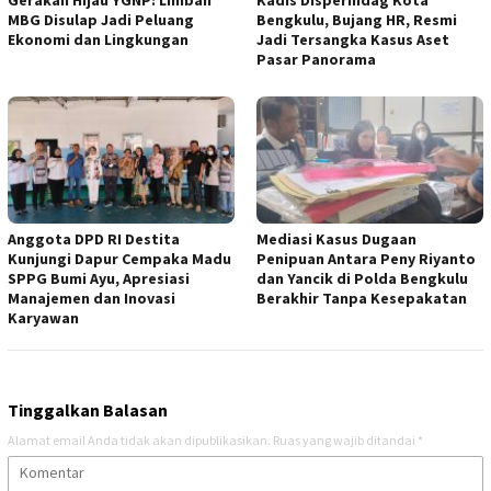
MBG Disulap Jadi Peluang
Bengkulu, Bujang HR, Resmi
Ekonomi dan Lingkungan
Jadi Tersangka Kasus Aset
Pasar Panorama
Anggota DPD RI Destita
Mediasi Kasus Dugaan
Kunjungi Dapur Cempaka Madu
Penipuan Antara Peny Riyanto
SPPG Bumi Ayu, Apresiasi
dan Yancik di Polda Bengkulu
Manajemen dan Inovasi
Berakhir Tanpa Kesepakatan
Karyawan
Tinggalkan Balasan
Alamat email Anda tidak akan dipublikasikan.
Ruas yang wajib ditandai
*