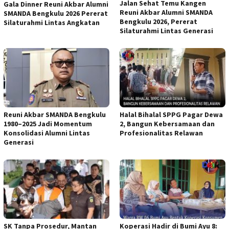
Jalan Sehat Temu Kangen
Gala Dinner Reuni Akbar Alumni
Reuni Akbar Alumni SMANDA
SMANDA Bengkulu 2026 Pererat
Bengkulu 2026, Pererat
Silaturahmi Lintas Angkatan
Silaturahmi Lintas Generasi
Reuni Akbar SMANDA Bengkulu
Halal Bihalal SPPG Pagar Dewa
1980–2025 Jadi Momentum
2, Bangun Kebersamaan dan
Konsolidasi Alumni Lintas
Profesionalitas Relawan
Generasi
SK Tanpa Prosedur, Mantan
Koperasi Hadir di Bumi Ayu 8: