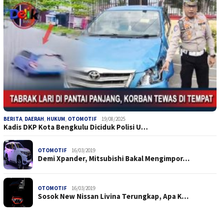
BERITA
,
DAERAH
,
HUKUM
,
OTOMOTIF
19/08/2025
Kadis DKP Kota Bengkulu Diciduk Polisi U…
OTOMOTIF
16/03/2019
Demi Xpander, Mitsubishi Bakal Mengimpor…
OTOMOTIF
16/03/2019
Sosok New Nissan Livina Terungkap, Apa K…