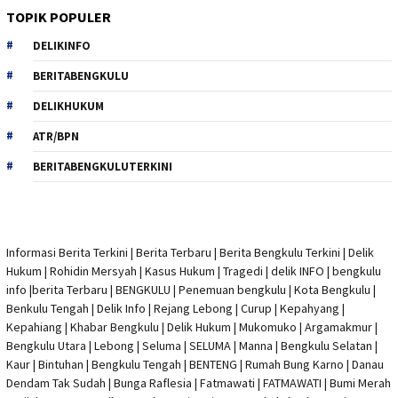
TOPIK POPULER
DELIKINFO
BERITABENGKULU
DELIKHUKUM
ATR/BPN
BERITABENGKULUTERKINI
Informasi Berita Terkini
|
Berita Terbaru
|
Berita Bengkulu Terkini
|
Delik
Hukum
|
Rohidin Mersyah
|
Kasus Hukum
|
Tragedi | delik INFO
|
bengkulu
info
|
berita Terbaru
| BENGKULU |
Penemuan bengkulu
|
Kota Bengkulu
|
Benkulu Tengah |
Delik Info
| Rejang Lebong | Curup | Kepahyang |
Kepahiang | Khabar Bengkulu |
Delik Hukum
| Mukomuko | Argamakmur |
Bengkulu Utara | Lebong | Seluma | SELUMA | Manna | Bengkulu Selatan |
Kaur | Bintuhan | Bengkulu Tengah | BENTENG | Rumah Bung Karno | Danau
Dendam Tak Sudah | Bunga Raflesia | Fatmawati | FATMAWATI | Bumi Merah