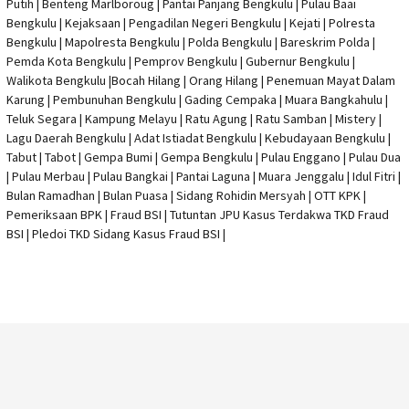
Putih | Benteng Marlboroug | Pantai Panjang Bengkulu | Pulau Baai
Bengkulu | Kejaksaan | Pengadilan Negeri Bengkulu | Kejati |
Polresta
Bengkulu
|
Mapolresta Bengkulu
| Polda Bengkulu | Bareskrim Polda |
Pemda Kota Bengkulu | Pemprov Bengkulu |
Gubernur Bengkulu
|
Walikota Bengkulu |
Bocah Hilang
| Orang Hilang |
Penemuan Mayat Dalam
Karung
|
Pembunuhan Bengkulu
| Gading Cempaka | Muara Bangkahulu |
Teluk Segara | Kampung Melayu | Ratu Agung | Ratu Samban | Mistery |
Lagu Daerah Bengkulu | Adat Istiadat Bengkulu | Kebudayaan Bengkulu |
Tabut | Tabot | Gempa Bumi | Gempa Bengkulu |
Pulau Enggano
| Pulau Dua
| Pulau Merbau | Pulau Bangkai | Pantai Laguna | Muara Jenggalu | Idul Fitri |
Bulan Ramadhan | Bulan Puasa |
Sidang Rohidin Mersyah
|
OTT KPK
|
Pemeriksaan BPK | Fraud BSI |
Tutuntan JPU Kasus Terdakwa TKD Fraud
BSI
|
Pledoi TKD Sidang Kasus Fraud BSI
|