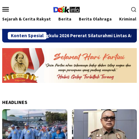
Loncat
Menu
ke
Mobile
konten
Sejarah & Cerita Rakyat
Berita
Berita Olahraga
Kriminal
mni SMANDA Bengkulu 2026 Pererat Silaturahmi Lintas Angkatan
Konten Spesial
HEADLINES