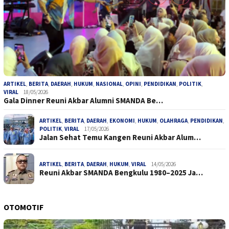
ARTIKEL
,
BERITA
,
DAERAH
,
HUKUM
,
NASIONAL
,
OPINI
,
PENDIDIKAN
,
POLITIK
,
VIRAL
18/05/2026
Gala Dinner Reuni Akbar Alumni SMANDA Be…
ARTIKEL
,
BERITA
,
DAERAH
,
EKONOMI
,
HUKUM
,
OLAHRAGA
,
PENDIDIKAN
,
POLITIK
,
VIRAL
17/05/2026
Jalan Sehat Temu Kangen Reuni Akbar Alum…
ARTIKEL
,
BERITA
,
DAERAH
,
HUKUM
,
VIRAL
14/05/2026
Reuni Akbar SMANDA Bengkulu 1980–2025 Ja…
OTOMOTIF