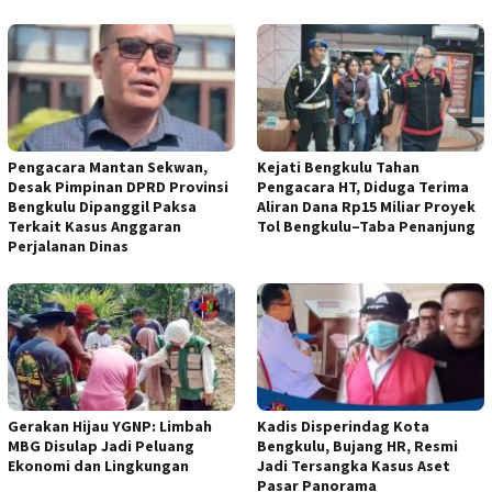
Pengacara Mantan Sekwan,
Kejati Bengkulu Tahan
Desak Pimpinan DPRD Provinsi
Pengacara HT, Diduga Terima
Bengkulu Dipanggil Paksa
Aliran Dana Rp15 Miliar Proyek
Terkait Kasus Anggaran
Tol Bengkulu–Taba Penanjung
Perjalanan Dinas
Gerakan Hijau YGNP: Limbah
Kadis Disperindag Kota
MBG Disulap Jadi Peluang
Bengkulu, Bujang HR, Resmi
Ekonomi dan Lingkungan
Jadi Tersangka Kasus Aset
Pasar Panorama