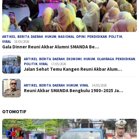
ARTIKEL
,
BERITA
,
DAERAH
,
HUKUM
,
NASIONAL
,
OPINI
,
PENDIDIKAN
,
POLITIK
,
VIRAL
18/05/2026
Gala Dinner Reuni Akbar Alumni SMANDA Be…
ARTIKEL
,
BERITA
,
DAERAH
,
EKONOMI
,
HUKUM
,
OLAHRAGA
,
PENDIDIKAN
,
POLITIK
,
VIRAL
17/05/2026
Jalan Sehat Temu Kangen Reuni Akbar Alum…
ARTIKEL
,
BERITA
,
DAERAH
,
HUKUM
,
VIRAL
14/05/2026
Reuni Akbar SMANDA Bengkulu 1980–2025 Ja…
OTOMOTIF