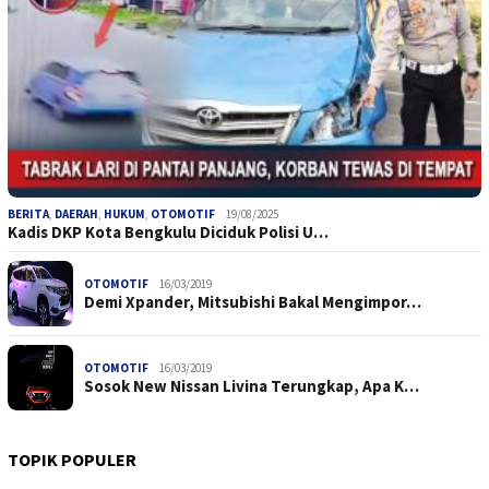
BERITA
,
DAERAH
,
HUKUM
,
OTOMOTIF
19/08/2025
Kadis DKP Kota Bengkulu Diciduk Polisi U…
OTOMOTIF
16/03/2019
Demi Xpander, Mitsubishi Bakal Mengimpor…
OTOMOTIF
16/03/2019
Sosok New Nissan Livina Terungkap, Apa K…
TOPIK POPULER