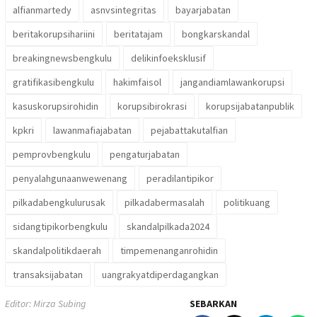
alfianmartedy
asnvsintegritas
bayarjabatan
beritakorupsihariini
beritatajam
bongkarskandal
breakingnewsbengkulu
delikinfoeksklusif
gratifikasibengkulu
hakimfaisol
jangandiamlawankorupsi
kasuskorupsirohidin
korupsibirokrasi
korupsijabatanpublik
kpkri
lawanmafiajabatan
pejabattakutalfian
pemprovbengkulu
pengaturjabatan
penyalahgunaanwewenang
peradilantipikor
pilkadabengkulurusak
pilkadabermasalah
politikuang
sidangtipikorbengkulu
skandalpilkada2024
skandalpolitikdaerah
timpemenanganrohidin
transaksijabatan
uangrakyatdiperdagangkan
Editor: Mirza Subing
SEBARKAN