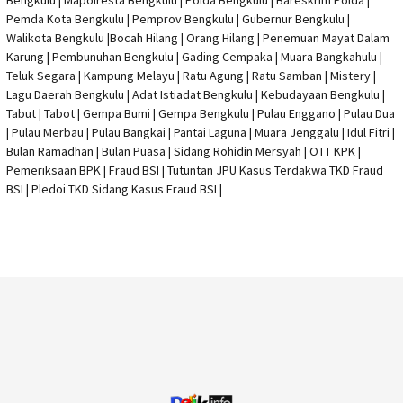
Pemda Kota Bengkulu | Pemprov Bengkulu |
Gubernur Bengkulu
|
Walikota Bengkulu |
Bocah Hilang
| Orang Hilang |
Penemuan Mayat Dalam
Karung
|
Pembunuhan Bengkulu
| Gading Cempaka | Muara Bangkahulu |
Teluk Segara | Kampung Melayu | Ratu Agung | Ratu Samban | Mistery |
Lagu Daerah Bengkulu | Adat Istiadat Bengkulu | Kebudayaan Bengkulu |
Tabut | Tabot | Gempa Bumi | Gempa Bengkulu |
Pulau Enggano
| Pulau Dua
| Pulau Merbau | Pulau Bangkai | Pantai Laguna | Muara Jenggalu | Idul Fitri |
Bulan Ramadhan | Bulan Puasa |
Sidang Rohidin Mersyah
|
OTT KPK
|
Pemeriksaan BPK | Fraud BSI |
Tutuntan JPU Kasus Terdakwa TKD Fraud
BSI
|
Pledoi TKD Sidang Kasus Fraud BSI
|