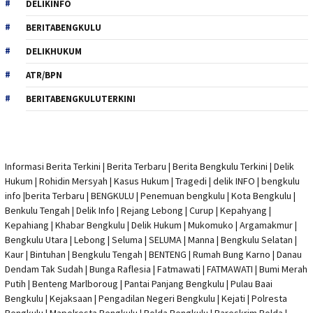
DELIKINFO
BERITABENGKULU
DELIKHUKUM
ATR/BPN
BERITABENGKULUTERKINI
Informasi Berita Terkini
|
Berita Terbaru
|
Berita Bengkulu Terkini
|
Delik
Hukum
|
Rohidin Mersyah
|
Kasus Hukum
|
Tragedi | delik INFO
|
bengkulu
info
|
berita Terbaru
| BENGKULU |
Penemuan bengkulu
|
Kota Bengkulu
|
Benkulu Tengah |
Delik Info
| Rejang Lebong | Curup | Kepahyang |
Kepahiang | Khabar Bengkulu |
Delik Hukum
| Mukomuko | Argamakmur |
Bengkulu Utara | Lebong | Seluma | SELUMA | Manna | Bengkulu Selatan |
Kaur | Bintuhan | Bengkulu Tengah | BENTENG | Rumah Bung Karno | Danau
Dendam Tak Sudah | Bunga Raflesia | Fatmawati | FATMAWATI | Bumi Merah
Putih | Benteng Marlboroug | Pantai Panjang Bengkulu | Pulau Baai
Bengkulu | Kejaksaan | Pengadilan Negeri Bengkulu | Kejati |
Polresta
Bengkulu
|
Mapolresta Bengkulu
| Polda Bengkulu | Bareskrim Polda |