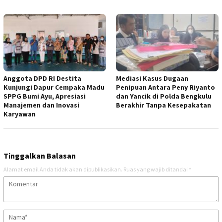
Anggota DPD RI Destita
Mediasi Kasus Dugaan
Kunjungi Dapur Cempaka Madu
Penipuan Antara Peny Riyanto
SPPG Bumi Ayu, Apresiasi
dan Yancik di Polda Bengkulu
Manajemen dan Inovasi
Berakhir Tanpa Kesepakatan
Karyawan
Tinggalkan Balasan
Alamat email Anda tidak akan dipublikasikan.
Ruas yang wajib ditandai
*