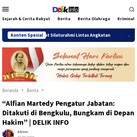
Loncat
Menu
ke
Mobile
konten
Sejarah & Cerita Rakyat
Berita
Berita Olahraga
Kriminal
 Pererat Silaturahmi Lintas Angkatan
Konten Spesial
Jalan Sehat Temu 
Beranda
Berita
“Alfian Martedy Pengatur Jabatan:
Ditakuti di Bengkulu, Bungkam di Depan
Hakim” | DELIK INFO
Admin