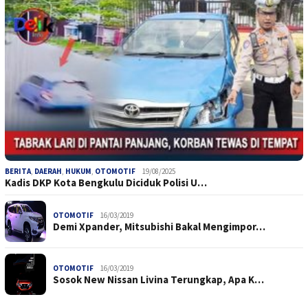
BERITA
,
DAERAH
,
HUKUM
,
OTOMOTIF
19/08/2025
Kadis DKP Kota Bengkulu Diciduk Polisi U…
OTOMOTIF
16/03/2019
Demi Xpander, Mitsubishi Bakal Mengimpor…
OTOMOTIF
16/03/2019
Sosok New Nissan Livina Terungkap, Apa K…