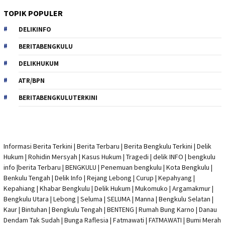
TOPIK POPULER
DELIKINFO
BERITABENGKULU
DELIKHUKUM
ATR/BPN
BERITABENGKULUTERKINI
Informasi Berita Terkini
|
Berita Terbaru
|
Berita Bengkulu Terkini
|
Delik
Hukum
|
Rohidin Mersyah
|
Kasus Hukum
|
Tragedi | delik INFO
|
bengkulu
info
|
berita Terbaru
| BENGKULU |
Penemuan bengkulu
|
Kota Bengkulu
|
Benkulu Tengah |
Delik Info
| Rejang Lebong | Curup | Kepahyang |
Kepahiang | Khabar Bengkulu |
Delik Hukum
| Mukomuko | Argamakmur |
Bengkulu Utara | Lebong | Seluma | SELUMA | Manna | Bengkulu Selatan |
Kaur | Bintuhan | Bengkulu Tengah | BENTENG | Rumah Bung Karno | Danau
Dendam Tak Sudah | Bunga Raflesia | Fatmawati | FATMAWATI | Bumi Merah