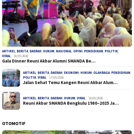
ARTIKEL
,
BERITA
,
DAERAH
,
HUKUM
,
NASIONAL
,
OPINI
,
PENDIDIKAN
,
POLITIK
,
VIRAL
18/05/2026
Gala Dinner Reuni Akbar Alumni SMANDA Be…
ARTIKEL
,
BERITA
,
DAERAH
,
EKONOMI
,
HUKUM
,
OLAHRAGA
,
PENDIDIKAN
,
POLITIK
,
VIRAL
17/05/2026
Jalan Sehat Temu Kangen Reuni Akbar Alum…
ARTIKEL
,
BERITA
,
DAERAH
,
HUKUM
,
VIRAL
14/05/2026
Reuni Akbar SMANDA Bengkulu 1980–2025 Ja…
OTOMOTIF