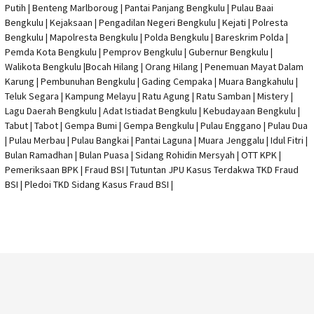
Putih | Benteng Marlboroug | Pantai Panjang Bengkulu | Pulau Baai
Bengkulu | Kejaksaan | Pengadilan Negeri Bengkulu | Kejati |
Polresta
Bengkulu
|
Mapolresta Bengkulu
| Polda Bengkulu | Bareskrim Polda |
Pemda Kota Bengkulu | Pemprov Bengkulu |
Gubernur Bengkulu
|
Walikota Bengkulu |
Bocah Hilang
| Orang Hilang |
Penemuan Mayat Dalam
Karung
|
Pembunuhan Bengkulu
| Gading Cempaka | Muara Bangkahulu |
Teluk Segara | Kampung Melayu | Ratu Agung | Ratu Samban | Mistery |
Lagu Daerah Bengkulu | Adat Istiadat Bengkulu | Kebudayaan Bengkulu |
Tabut | Tabot | Gempa Bumi | Gempa Bengkulu |
Pulau Enggano
| Pulau Dua
| Pulau Merbau | Pulau Bangkai | Pantai Laguna | Muara Jenggalu | Idul Fitri |
Bulan Ramadhan | Bulan Puasa |
Sidang Rohidin Mersyah
|
OTT KPK
|
Pemeriksaan BPK | Fraud BSI |
Tutuntan JPU Kasus Terdakwa TKD Fraud
BSI
|
Pledoi TKD Sidang Kasus Fraud BSI
|