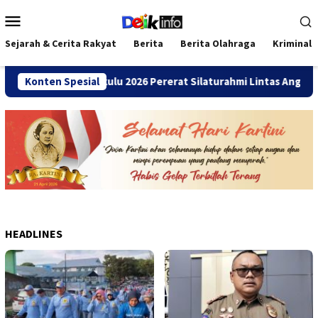
Loncat
Menu
ke
Mobile
konten
Sejarah & Cerita Rakyat
Berita
Berita Olahraga
Kriminal
i SMANDA Bengkulu 2026 Pererat Silaturahmi Lintas Angkatan
Konten Spesial
HEADLINES