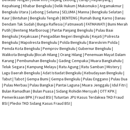
Kepahiang | Khabar Bengkulu |
Delik Hukum
| Mukomuko | Argamakmur |
Bengkulu Utara | Lebong | Seluma | SELUMA | Manna | Bengkulu Selatan |
Kaur | Bintuhan | Bengkulu Tengah | BENTENG | Rumah Bung Karno | Danau
Dendam Tak Sudah | Bunga Raflesia | Fatmawati | FATMAWATI | Bumi Merah
Putih | Benteng Marlboroug | Pantai Panjang Bengkulu | Pulau Baai
Bengkulu | Kejaksaan | Pengadilan Negeri Bengkulu | Kejati |
Polresta
Bengkulu
|
Mapolresta Bengkulu
| Polda Bengkulu | Bareskrim Polda |
Pemda Kota Bengkulu | Pemprov Bengkulu |
Gubernur Bengkulu
|
Walikota Bengkulu |
Bocah Hilang
| Orang Hilang |
Penemuan Mayat Dalam
Karung
|
Pembunuhan Bengkulu
| Gading Cempaka | Muara Bangkahulu |
Teluk Segara | Kampung Melayu | Ratu Agung | Ratu Samban | Mistery |
Lagu Daerah Bengkulu | Adat Istiadat Bengkulu | Kebudayaan Bengkulu |
Tabut | Tabot | Gempa Bumi | Gempa Bengkulu |
Pulau Enggano
| Pulau Dua
| Pulau Merbau | Pulau Bangkai | Pantai Laguna | Muara Jenggalu | Idul Fitri |
Bulan Ramadhan | Bulan Puasa |
Sidang Rohidin Mersyah
|
OTT KPK
|
Pemeriksaan BPK | Fraud BSI |
Tutuntan JPU Kasus Terdakwa TKD Fraud
BSI
|
Pledoi TKD Sidang Kasus Fraud BSI
|