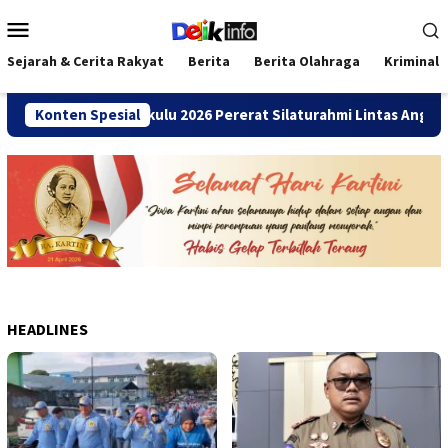
Loncat
Menu
ke
Mobile
konten
Sejarah & Cerita Rakyat
Berita
Berita Olahraga
Kriminal
i SMANDA Bengkulu 2026 Pererat Silaturahmi Lintas Angkatan
Konten Spesial
HEADLINES