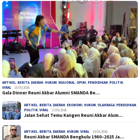
ARTIKEL
,
BERITA
,
DAERAH
,
HUKUM
,
NASIONAL
,
OPINI
,
PENDIDIKAN
,
POLITIK
,
VIRAL
18/05/2026
Gala Dinner Reuni Akbar Alumni SMANDA Be…
ARTIKEL
,
BERITA
,
DAERAH
,
EKONOMI
,
HUKUM
,
OLAHRAGA
,
PENDIDIKAN
,
POLITIK
,
VIRAL
17/05/2026
Jalan Sehat Temu Kangen Reuni Akbar Alum…
ARTIKEL
,
BERITA
,
DAERAH
,
HUKUM
,
VIRAL
14/05/2026
Reuni Akbar SMANDA Bengkulu 1980–2025 Ja…