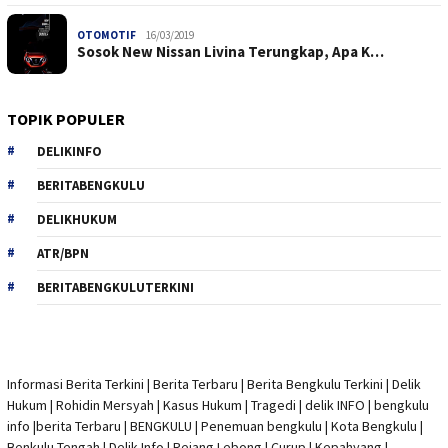
OTOMOTIF
16/03/2019
Sosok New Nissan Livina Terungkap, Apa K…
TOPIK POPULER
DELIKINFO
BERITABENGKULU
DELIKHUKUM
ATR/BPN
BERITABENGKULUTERKINI
Informasi Berita Terkini
|
Berita Terbaru
|
Berita Bengkulu Terkini
|
Delik
Hukum
|
Rohidin Mersyah
|
Kasus Hukum
|
Tragedi | delik INFO
|
bengkulu
info
|
berita Terbaru
| BENGKULU |
Penemuan bengkulu
|
Kota Bengkulu
|
Benkulu Tengah |
Delik Info
| Rejang Lebong | Curup | Kepahyang |