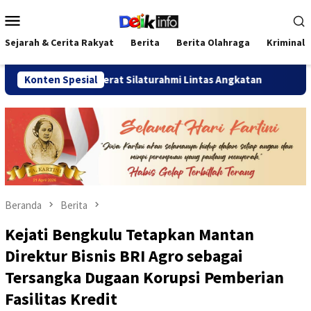
Loncat
Menu
ke
Mobile
konten
Sejarah & Cerita Rakyat
Berita
Berita Olahraga
Kriminal
026 Pererat Silaturahmi Lintas Angkatan
Konten Spesial
Jalan Sehat T
Beranda
Berita
Kejati Bengkulu Tetapkan Mantan
Direktur Bisnis BRI Agro sebagai
Tersangka Dugaan Korupsi Pemberian
Fasilitas Kredit