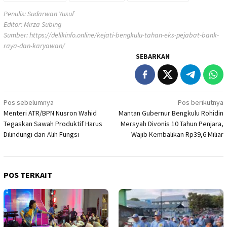
Penulis: Sudarwan Yusuf
Editor: Mirza Subing
Sumber:
https://delikinfo.online/kejati-bengkulu-tahan-eks-pejabat-bank-
raya-dan-karyawan/
SEBARKAN
Navigasi
Pos sebelumnya
Pos berikutnya
Menteri ATR/BPN Nusron Wahid
Mantan Gubernur Bengkulu Rohidin
pos
Tegaskan Sawah Produktif Harus
Mersyah Divonis 10 Tahun Penjara,
Dilindungi dari Alih Fungsi
Wajib Kembalikan Rp39,6 Miliar
POS TERKAIT