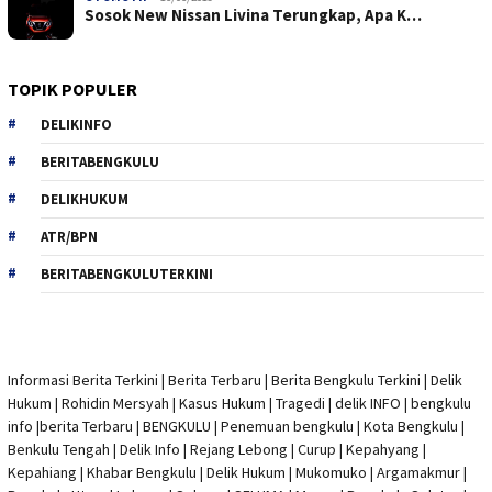
Sosok New Nissan Livina Terungkap, Apa K…
TOPIK POPULER
DELIKINFO
BERITABENGKULU
DELIKHUKUM
ATR/BPN
BERITABENGKULUTERKINI
Informasi Berita Terkini
|
Berita Terbaru
|
Berita Bengkulu Terkini
|
Delik
Hukum
|
Rohidin Mersyah
|
Kasus Hukum
|
Tragedi | delik INFO
|
bengkulu
info
|
berita Terbaru
| BENGKULU |
Penemuan bengkulu
|
Kota Bengkulu
|
Benkulu Tengah |
Delik Info
| Rejang Lebong | Curup | Kepahyang |
Kepahiang | Khabar Bengkulu |
Delik Hukum
| Mukomuko | Argamakmur |