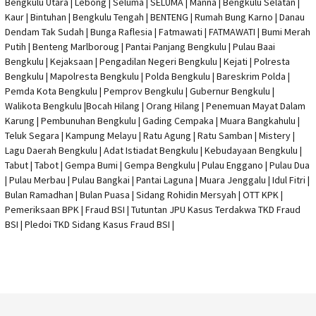
Bengkulu Utara | Lebong | Seluma | SELUMA | Manna | Bengkulu Selatan |
Kaur | Bintuhan | Bengkulu Tengah | BENTENG | Rumah Bung Karno | Danau
Dendam Tak Sudah | Bunga Raflesia | Fatmawati | FATMAWATI | Bumi Merah
Putih | Benteng Marlboroug | Pantai Panjang Bengkulu | Pulau Baai
Bengkulu | Kejaksaan | Pengadilan Negeri Bengkulu | Kejati |
Polresta
Bengkulu
|
Mapolresta Bengkulu
| Polda Bengkulu | Bareskrim Polda |
Pemda Kota Bengkulu | Pemprov Bengkulu |
Gubernur Bengkulu
|
Walikota Bengkulu |
Bocah Hilang
| Orang Hilang |
Penemuan Mayat Dalam
Karung
|
Pembunuhan Bengkulu
| Gading Cempaka | Muara Bangkahulu |
Teluk Segara | Kampung Melayu | Ratu Agung | Ratu Samban | Mistery |
Lagu Daerah Bengkulu | Adat Istiadat Bengkulu | Kebudayaan Bengkulu |
Tabut | Tabot | Gempa Bumi | Gempa Bengkulu |
Pulau Enggano
| Pulau Dua
| Pulau Merbau | Pulau Bangkai | Pantai Laguna | Muara Jenggalu | Idul Fitri |
Bulan Ramadhan | Bulan Puasa |
Sidang Rohidin Mersyah
|
OTT KPK
|
Pemeriksaan BPK | Fraud BSI |
Tutuntan JPU Kasus Terdakwa TKD Fraud
BSI
|
Pledoi TKD Sidang Kasus Fraud BSI
|