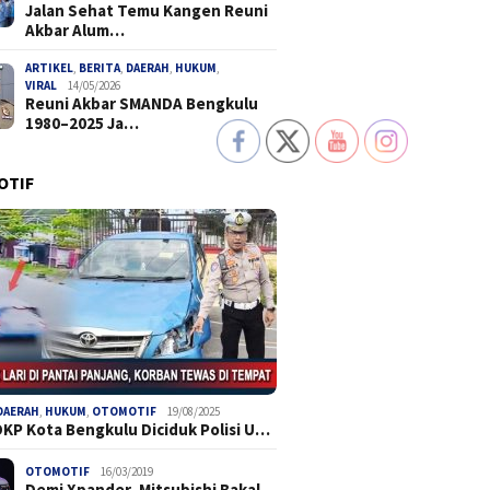
Jalan Sehat Temu Kangen Reuni
Akbar Alum…
ARTIKEL
,
BERITA
,
DAERAH
,
HUKUM
,
VIRAL
14/05/2026
Reuni Akbar SMANDA Bengkulu
1980–2025 Ja…
OTIF
DAERAH
,
HUKUM
,
OTOMOTIF
19/08/2025
DKP Kota Bengkulu Diciduk Polisi U…
OTOMOTIF
16/03/2019
Demi Xpander, Mitsubishi Bakal