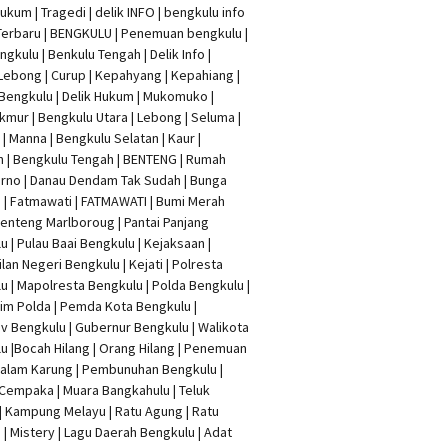
Hukum
|
Tragedi | delik INFO
|
bengkulu info
Terbaru
| BENGKULU |
Penemuan bengkulu
|
ngkulu
| Benkulu Tengah |
Delik Info
|
Lebong | Curup | Kepahyang | Kepahiang |
Bengkulu |
Delik Hukum
| Mukomuko |
mur | Bengkulu Utara | Lebong | Seluma |
| Manna | Bengkulu Selatan | Kaur |
n | Bengkulu Tengah | BENTENG | Rumah
rno | Danau Dendam Tak Sudah | Bunga
a | Fatmawati | FATMAWATI | Bumi Merah
 Benteng Marlboroug | Pantai Panjang
u | Pulau Baai Bengkulu | Kejaksaan |
lan Negeri Bengkulu | Kejati |
Polresta
lu
|
Mapolresta Bengkulu
| Polda Bengkulu |
im Polda | Pemda Kota Bengkulu |
v Bengkulu |
Gubernur Bengkulu
| Walikota
u |
Bocah Hilang
| Orang Hilang |
Penemuan
Dalam Karung
|
Pembunuhan Bengkulu
|
Cempaka | Muara Bangkahulu | Teluk
| Kampung Melayu | Ratu Agung | Ratu
| Mistery | Lagu Daerah Bengkulu | Adat