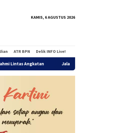
tutup
KAMIS, 6 AGUSTUS 2026
adian
ATR BPN
Delik INFO Live!
Jalan Sehat Temu Kangen Reuni Akbar Alumni SMANDA Ben