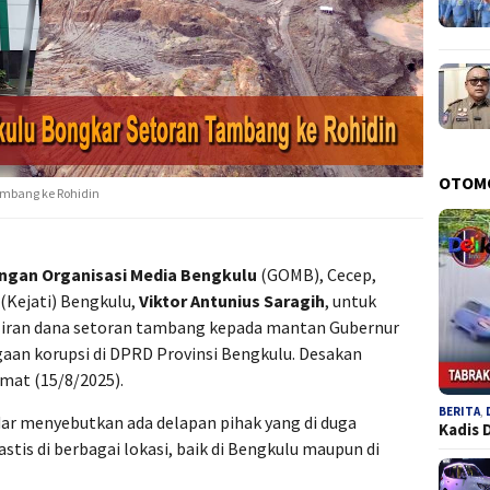
OTOM
ambang ke Rohidin
ngan Organisasi Media Bengkulu
(GOMB), Cecep,
(Kejati) Bengkulu,
Viktor Antunius Saragih
, untuk
liran dana setoran tambang kepada mantan Gubernur
gaan korupsi di DPRD Provinsi Bengkulu. Desakan
mat (15/8/2025).
BERITA
,
dar menyebutkan ada delapan pihak yang di duga
Kadis 
tis di berbagai lokasi, baik di Bengkulu maupun di