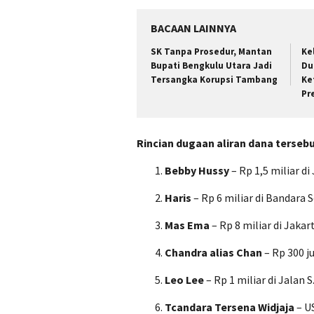
BACAAN LAINNYA
SK Tanpa Prosedur, Mantan
Ke
Bupati Bengkulu Utara Jadi
Du
Tersangka Korupsi Tambang
Ke
Pr
Rincian dugaan aliran dana tersebu
Bebby Hussy
– Rp 1,5 miliar d
Haris
– Rp 6 miliar di Bandara 
Mas Ema
– Rp 8 miliar di Jakar
Chandra alias Chan
– Rp 300 j
Leo Lee
– Rp 1 miliar di Jalan 
Tcandara Tersena Widjaja
– US