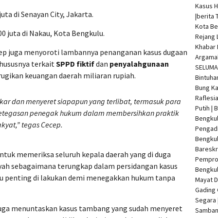
Kasus 
juta di Senayan City, Jakarta.
|
berita 
Kota Be
00 juta di Nakau, Kota Bengkulu.
Rejang 
Khabar 
cep juga menyoroti lambannya penanganan kasus dugaan
Argamak
khususnya terkait
SPPD fiktif
dan
penyalahgunaan
SELUMA 
rugikan keuangan daerah miliaran rupiah.
Bintuha
Bung Ka
Raflesi
ar dan menyeret siapapun yang terlibat, termasuk para
Putih |
etegasan penegak hukum dalam membersihkan praktik
Bengkul
kyat,” tegas Cecep.
Pengadi
Bengku
Bareskr
ntuk memeriksa seluruh kepala daerah yang di duga
Pempro
yah sebagaimana terungkap dalam persidangan kasus
Bengkul
tu penting di lakukan demi menegakkan hukum tanpa
Mayat 
Gading 
Segara 
 juga menuntaskan kasus tambang yang sudah menyeret
Samban 