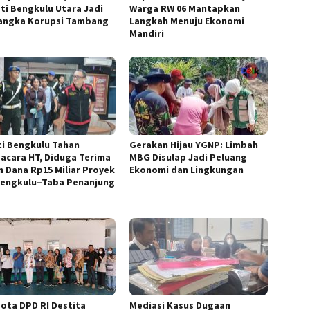
ti Bengkulu Utara Jadi
Warga RW 06 Mantapkan
angka Korupsi Tambang
Langkah Menuju Ekonomi
Mandiri
ti Bengkulu Tahan
Gerakan Hijau YGNP: Limbah
acara HT, Diduga Terima
MBG Disulap Jadi Peluang
an Dana Rp15 Miliar Proyek
Ekonomi dan Lingkungan
Bengkulu–Taba Penanjung
ota DPD RI Destita
Mediasi Kasus Dugaan