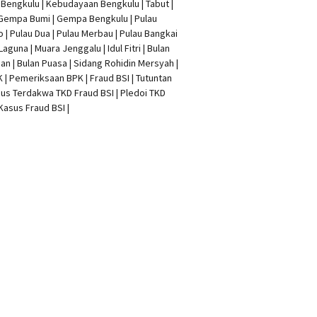
t Bengkulu | Kebudayaan Bengkulu | Tabut |
 Gempa Bumi | Gempa Bengkulu |
Pulau
o
| Pulau Dua | Pulau Merbau | Pulau Bangkai
 Laguna | Muara Jenggalu | Idul Fitri | Bulan
n | Bulan Puasa |
Sidang Rohidin Mersyah
|
K
| Pemeriksaan BPK | Fraud BSI |
Tutuntan
us Terdakwa TKD Fraud BSI
|
Pledoi TKD
Kasus Fraud BSI
|