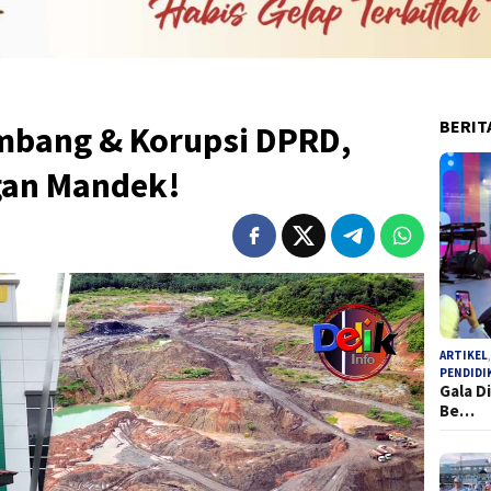
BERIT
mbang & Korupsi DPRD,
gan Mandek!
ARTIKEL
PENDIDI
Gala D
Be…