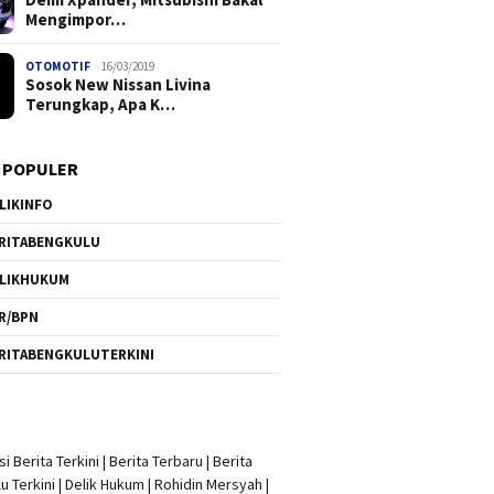
Mengimpor…
OTOMOTIF
16/03/2019
Sosok New Nissan Livina
Terungkap, Apa K…
 POPULER
LIKINFO
RITABENGKULU
LIKHUKUM
R/BPN
RITABENGKULUTERKINI
i Berita Terkini
|
Berita Terbaru
|
Berita
u Terkini
|
Delik Hukum
|
Rohidin Mersyah
|