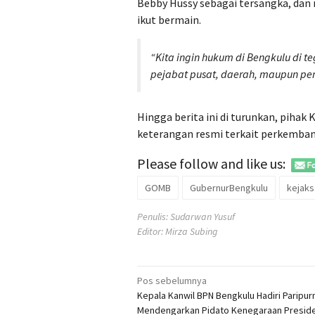
Bebby Hussy sebagai tersangka, dan 
ikut bermain.
“Kita ingin hukum di Bengkulu di t
pejabat pusat, daerah, maupun pen
Hingga berita ini di turunkan, piha
keterangan resmi terkait perkembang
Please follow and like us:
GOMB
GubernurBengkulu
kejaks
Penulis: Sudarwan Yusuf
Editor: Mirza Subing
Navigasi
Pos sebelumnya
Kepala Kanwil BPN Bengkulu Hadiri Paripu
pos
Mendengarkan Pidato Kenegaraan Presid