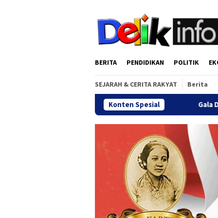
Loncat
tutup
ke
konten
BERITA
PENDIDIKAN
POLITIK
EK
SEJARAH & CERITA RAKYAT
Berita
Konten Spesial
Gala Dinner Reuni Akbar Al