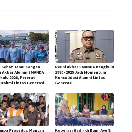
n Sehat Temu Kangen
Reuni Akbar SMANDA Bengkulu
i Akbar Alumni SMANDA
1980–2025 Jadi Momentum
kulu 2026, Pererat
Konsolidasi Alumni Lintas
turahmi Lintas Generasi
Generasi
anpa Prosedur, Mantan
Koperasi Hadir di Bumi Ayu 8: