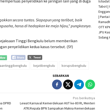
memperluas penyelidikan ke jaringan lain yang di duga
Istiada
Tabot |
Enggan
| Pantai
egakkan secara tuntas. Siapapun yang terlibat, baik
Ramadha
gusaha, harus di hadapkan ke meja hijau,” pungkasnya.
OTT KP
JPU Kas
Sidang 
k Kejaksaan Tinggi Bengkulu belum memberikan
an penyelidikan kedua kasus tersebut. (SY)
aantinggibengkulu
kejatibengkulu
korupsibengkulu
SEBARKAN
Pos berikutnya
rna DPRD
Lewat Karnaval Kemerdekaan HUT ke-80 RI, Menteri
en
ATR/Kepala BPN Sampaikan Makna Kemerdekaan