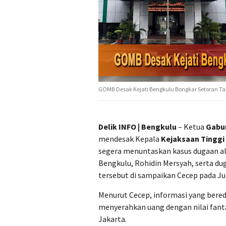
GOMB Desak Kejati Bengkulu Bongkar Setoran T
Delik INFO | Bengkulu
– Ketua
Gabu
mendesak Kepala
Kejaksaan Tinggi
segera menuntaskan kasus dugaan a
Bengkulu, Rohidin Mersyah, serta du
tersebut di sampaikan Cecep pada Ju
Menurut Cecep, informasi yang bere
menyerahkan uang dengan nilai fantas
Jakarta.