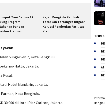
lompok Tani Delima 25
Kejati Bengkulu Kembali
kung Program
Tetapkan Tersangka Dugaan
tahanan Pangan
Korupsi Pemberian Fasilitas
esiden Prabowo
Kredit
TOPIK
DE
t yakni:
BE
i Jalan Sungai Serut, Kota Bengkulu.
DE
Soekarno-Hatta, Jakarta.
AT
ta Pusat.
BE
uta di Hotel Mandarin, Jakarta.
S. Parman, Kota Bengkulu.
Informas
D 30.000 di Hotel Ritz Carlton, Jakarta.
Bengkul