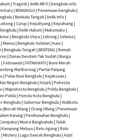
Hukum
|
Tragedi | delik INFO
|
bengkulu info
Terbaru
| BENGKULU |
Penemuan bengkulu
|
ngkulu
| Benkulu Tengah |
Delik Info
|
Lebong | Curup | Kepahyang | Kepahiang |
Bengkulu |
Delik Hukum
| Mukomuko |
mur | Bengkulu Utara | Lebong | Seluma |
| Manna | Bengkulu Selatan | Kaur |
n | Bengkulu Tengah | BENTENG | Rumah
rno | Danau Dendam Tak Sudah | Bunga
a | Fatmawati | FATMAWATI | Bumi Merah
 Benteng Marlboroug | Pantai Panjang
u | Pulau Baai Bengkulu | Kejaksaan |
lan Negeri Bengkulu | Kejati |
Polresta
lu
|
Mapolresta Bengkulu
| Polda Bengkulu |
im Polda | Pemda Kota Bengkulu |
v Bengkulu |
Gubernur Bengkulu
| Walikota
u |
Bocah Hilang
| Orang Hilang |
Penemuan
Dalam Karung
|
Pembunuhan Bengkulu
|
Cempaka | Muara Bangkahulu | Teluk
| Kampung Melayu | Ratu Agung | Ratu
| Mistery | Lagu Daerah Bengkulu | Adat