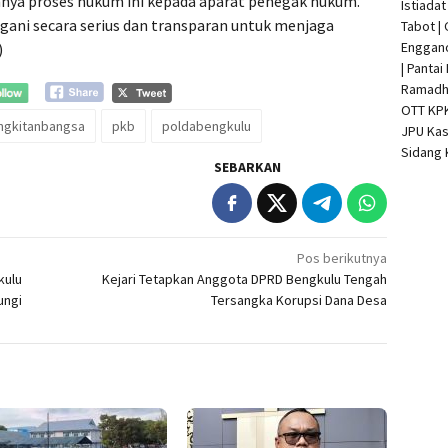
nya proses hukum ini kepada aparat penegak hukum.
Istiada
ngani secara serius dan transparan untuk menjaga
Tabot |
Enggan
)
| Pantai
Ramadha
OTT KP
ngkitanbangsa
pkb
poldabengkulu
JPU Kas
Sidang 
SEBARKAN
Pos berikutnya
kulu
Kejari Tetapkan Anggota DPRD Bengkulu Tengah
ungi
Tersangka Korupsi Dana Desa