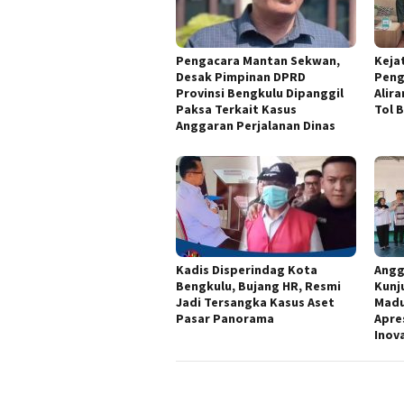
Pengacara Mantan Sekwan,
Keja
Desak Pimpinan DPRD
Peng
Provinsi Bengkulu Dipanggil
Alir
Paksa Terkait Kasus
Tol 
Anggaran Perjalanan Dinas
Kadis Disperindag Kota
Angg
Bengkulu, Bujang HR, Resmi
Kunj
Jadi Tersangka Kasus Aset
Madu
Pasar Panorama
Apre
Inov