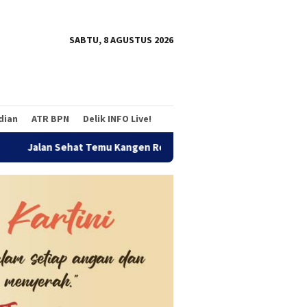
tutup
SABTU, 8 AGUSTUS 2026
adian
ATR BPN
Delik INFO Live!
u Kangen Reuni Akbar Alumni SMANDA Bengkulu 2026, Pererat Sil