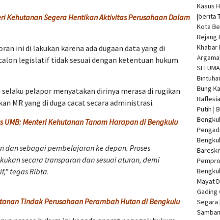
Kasus 
|
berita 
ri Kehutanan Segera Hentikan Aktivitas Perusahaan Dalam
Kota Be
Rejang 
Khabar 
 ini di lakukan karena ada dugaan data yang di
Argamak
alon legislatif tidak sesuai dengan ketentuan hukum
SELUMA 
Bintuha
Bung Ka
i selaku pelapor menyatakan dirinya merasa di rugikan
Raflesi
ikan MR yang di duga cacat secara administrasi.
Putih |
Bengkul
s UMB: Menteri Kehutanan Tanam Harapan di Bengkulu
Pengadi
Bengku
an dan sebagai pembelajaran ke depan. Proses
Bareskr
akukan secara transparan dan sesuai aturan, demi
Pempro
f,”
tegas Ribta.
Bengkul
Mayat 
Gading 
utanan Tindak Perusahaan Perambah Hutan di Bengkulu
Segara 
Samban 