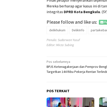
Pihak pelapor menyerahkan sepenuh
Mereka berharap agar kasus ini di ta
integritas
DPRD Kota Bengkulu
. (SY
Please follow and like us:
delikhukum
DelikInfo
partaikeba
Penulis: Sudarwan Yusuf
Editor: Mirza Subing
Navigasi
Pos sebelumnya
BPJS Ketenagakerjaan dan Pemprov Beng
pos
Targetkan 144 Ribu Pekerja Rentan Terlind
POS TERKAIT