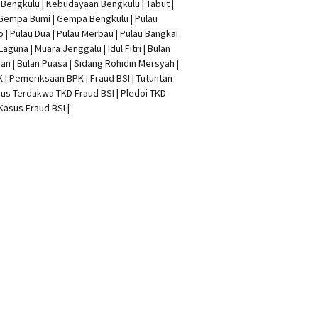
t Bengkulu | Kebudayaan Bengkulu | Tabut |
 Gempa Bumi | Gempa Bengkulu |
Pulau
o
| Pulau Dua | Pulau Merbau | Pulau Bangkai
 Laguna | Muara Jenggalu | Idul Fitri | Bulan
n | Bulan Puasa |
Sidang Rohidin Mersyah
|
K
| Pemeriksaan BPK | Fraud BSI |
Tutuntan
us Terdakwa TKD Fraud BSI
|
Pledoi TKD
Kasus Fraud BSI
|