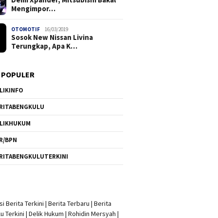
Mengimpor…
OTOMOTIF
16/03/2019
Sosok New Nissan Livina
Terungkap, Apa K…
 POPULER
LIKINFO
RITABENGKULU
LIKHUKUM
R/BPN
RITABENGKULUTERKINI
i Berita Terkini
|
Berita Terbaru
|
Berita
u Terkini
|
Delik Hukum
|
Rohidin Mersyah
|