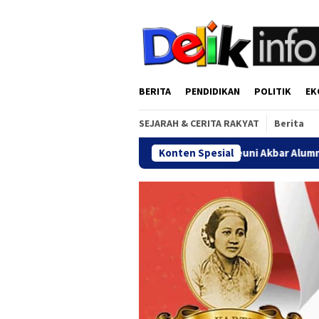
Loncat
tutup
ke
konten
BERITA
PENDIDIKAN
POLITIK
EK
SEJARAH & CERITA RAKYAT
Berita
Gala Dinner Reuni Akbar Alumni SMANDA Bengkulu 20
Konten Spesial