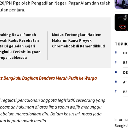
20/PN Pga oleh Pengadilan Negeri Pagar Alam dan telah
lan penjara.
eaking News: Rumah
Modus Terbongkar! Nadiem
wah Kadis Kesehatan
Makarim Kunci Proyek
TOPIK
ta Di geledah Kejari
Chromebook di Kemendikbud
ngkulu Terkait Dugaan
DE
rupsi Labkesda
BE
DE
haz Bengkulu Bagikan Bendera Merah Putih ke Warga
AT
BE
regulasi pencalonan anggota legislatif, seseorang yang
ancaman hukuman di atas lima tahun wajib menunggu
sebelum mencalonkan diri. Dalam kasus ini, masa jeda
Informas
man kepada awak media.
Bengkul