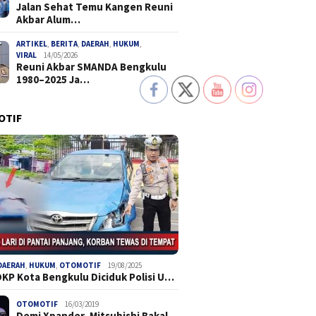
Jalan Sehat Temu Kangen Reuni
Akbar Alum…
ARTIKEL
,
BERITA
,
DAERAH
,
HUKUM
,
VIRAL
14/05/2026
Reuni Akbar SMANDA Bengkulu
1980–2025 Ja…
OTIF
DAERAH
,
HUKUM
,
OTOMOTIF
19/08/2025
DKP Kota Bengkulu Diciduk Polisi U…
OTOMOTIF
16/03/2019
Demi Xpander, Mitsubishi Bakal