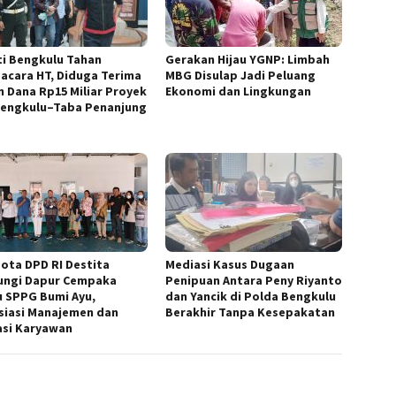
ti Bengkulu Tahan
Gerakan Hijau YGNP: Limbah
acara HT, Diduga Terima
MBG Disulap Jadi Peluang
an Dana Rp15 Miliar Proyek
Ekonomi dan Lingkungan
Bengkulu–Taba Penanjung
ota DPD RI Destita
Mediasi Kasus Dugaan
ungi Dapur Cempaka
Penipuan Antara Peny Riyanto
 SPPG Bumi Ayu,
dan Yancik di Polda Bengkulu
siasi Manajemen dan
Berakhir Tanpa Kesepakatan
asi Karyawan