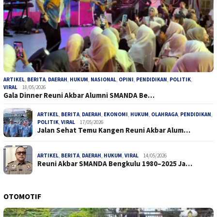
ARTIKEL
,
BERITA
,
DAERAH
,
HUKUM
,
NASIONAL
,
OPINI
,
PENDIDIKAN
,
POLITIK
,
VIRAL
18/05/2026
Gala Dinner Reuni Akbar Alumni SMANDA Be…
ARTIKEL
,
BERITA
,
DAERAH
,
EKONOMI
,
HUKUM
,
OLAHRAGA
,
PENDIDIKAN
,
POLITIK
,
VIRAL
17/05/2026
Jalan Sehat Temu Kangen Reuni Akbar Alum…
ARTIKEL
,
BERITA
,
DAERAH
,
HUKUM
,
VIRAL
14/05/2026
Reuni Akbar SMANDA Bengkulu 1980–2025 Ja…
OTOMOTIF