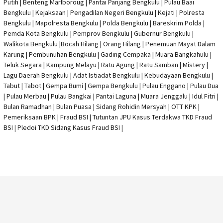
Putih | Benteng Marlboroug | Pantai Panjang Bengkulu | Pulau Baai
Bengkulu | Kejaksaan | Pengadilan Negeri Bengkulu | Kejati |
Polresta
Bengkulu
|
Mapolresta Bengkulu
| Polda Bengkulu | Bareskrim Polda |
Pemda Kota Bengkulu | Pemprov Bengkulu |
Gubernur Bengkulu
|
Walikota Bengkulu |
Bocah Hilang
| Orang Hilang |
Penemuan Mayat Dalam
Karung
|
Pembunuhan Bengkulu
| Gading Cempaka | Muara Bangkahulu |
Teluk Segara | Kampung Melayu | Ratu Agung | Ratu Samban | Mistery |
Lagu Daerah Bengkulu | Adat Istiadat Bengkulu | Kebudayaan Bengkulu |
Tabut | Tabot | Gempa Bumi | Gempa Bengkulu |
Pulau Enggano
| Pulau Dua
| Pulau Merbau | Pulau Bangkai | Pantai Laguna | Muara Jenggalu | Idul Fitri |
Bulan Ramadhan | Bulan Puasa |
Sidang Rohidin Mersyah
|
OTT KPK
|
Pemeriksaan BPK | Fraud BSI |
Tutuntan JPU Kasus Terdakwa TKD Fraud
BSI
|
Pledoi TKD Sidang Kasus Fraud BSI
|