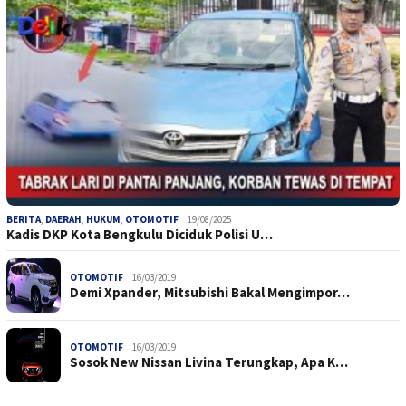
BERITA
,
DAERAH
,
HUKUM
,
OTOMOTIF
19/08/2025
Kadis DKP Kota Bengkulu Diciduk Polisi U…
OTOMOTIF
16/03/2019
Demi Xpander, Mitsubishi Bakal Mengimpor…
OTOMOTIF
16/03/2019
Sosok New Nissan Livina Terungkap, Apa K…