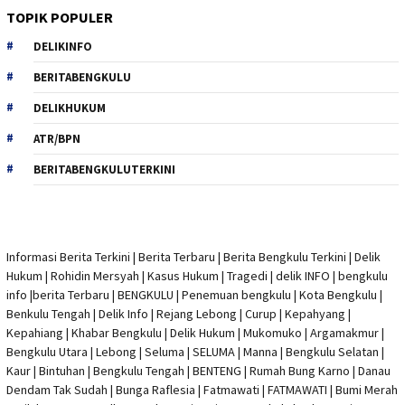
TOPIK POPULER
DELIKINFO
BERITABENGKULU
DELIKHUKUM
ATR/BPN
BERITABENGKULUTERKINI
Informasi Berita Terkini
|
Berita Terbaru
|
Berita Bengkulu Terkini
|
Delik
Hukum
|
Rohidin Mersyah
|
Kasus Hukum
|
Tragedi | delik INFO
|
bengkulu
info
|
berita Terbaru
| BENGKULU |
Penemuan bengkulu
|
Kota Bengkulu
|
Benkulu Tengah |
Delik Info
| Rejang Lebong | Curup | Kepahyang |
Kepahiang | Khabar Bengkulu |
Delik Hukum
| Mukomuko | Argamakmur |
Bengkulu Utara | Lebong | Seluma | SELUMA | Manna | Bengkulu Selatan |
Kaur | Bintuhan | Bengkulu Tengah | BENTENG | Rumah Bung Karno | Danau
Dendam Tak Sudah | Bunga Raflesia | Fatmawati | FATMAWATI | Bumi Merah