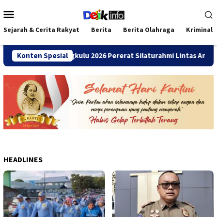
Loncat
Menu
ke
Mobile
konten
Sejarah & Cerita Rakyat
Berita
Berita Olahraga
Kriminal
mni SMANDA Bengkulu 2026 Pererat Silaturahmi Lintas Angkatan
Konten Spesial
HEADLINES