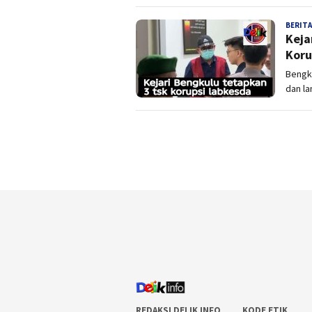
BERITA
Keja
Koru
Bengku
dan l
REDAKSI DELIK INFO
KODE ETIK