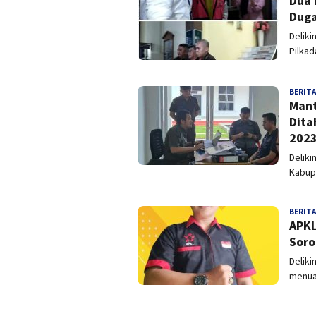
Dua 
Duga
Deliki
Pilkad
BERITA
Mant
Dita
202
Deliki
Kabup
BERITA
APKL
Soro
Deliki
menuai