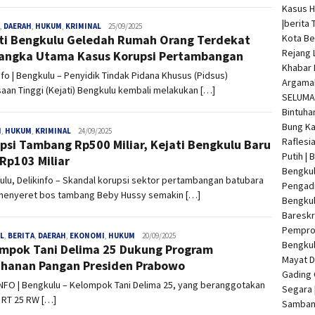
Kasus 
|
berita 
,
DAERAH
,
HUKUM
,
KRIMINAL
admin
25/09/2025
Kota Be
ti Bengkulu Geledah Rumah Orang Terdekat
Rejang 
angka Utama Kasus Korupsi Pertambangan
Khabar 
nfo | Bengkulu – Penyidik Tindak Pidana Khusus (Pidsus)
Argamak
aan Tinggi (Kejati) Bengkulu kembali melakukan […]
SELUMA 
Bintuha
Bung Ka
H
,
HUKUM
,
KRIMINAL
admin
24/09/2025
Raflesi
psi Tambang Rp500 Miliar, Kejati Bengkulu Baru
Putih |
 Rp103 Miliar
Bengkul
lu, Delikinfo – Skandal korupsi sektor pertambangan batubara
Pengadi
menyeret bos tambang Beby Hussy semakin […]
Bengku
Bareskr
Pempro
L
,
BERITA
,
DAERAH
,
EKONOMI
,
HUKUM
admin
20/09/2025
Bengkul
mpok Tani Delima 25 Dukung Program
Mayat 
hanan Pangan Presiden Prabowo
Gading 
INFO | Bengkulu – Kelompok Tani Delima 25, yang beranggotakan
Segara 
 RT 25 RW […]
Samban 