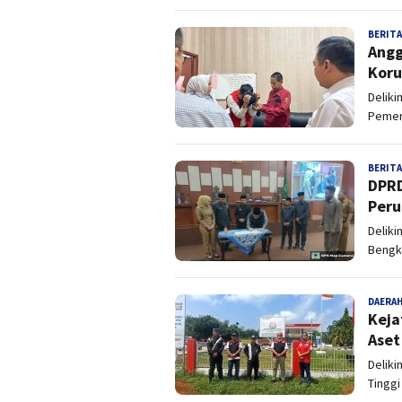
BERITA
Angg
Koru
Deliki
Pemeri
BERITA
DPRD
Peru
Deliki
Bengk
DAERA
Keja
Aset
Deliki
Tinggi