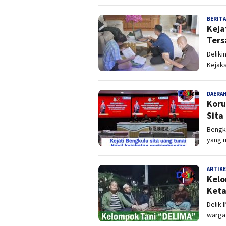
BERITA
Keja
Ters
Deliki
Kejaks
DAERA
Koru
Sita
Bengku
yang 
ARTIKE
Kelo
Keta
Delik 
warga