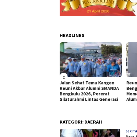
HEADLINES
«
Jalan Sehat Temu Kangen
Reun
a Dinner Reuni Akbar
Reuni Akbar Alumni SMANDA
Beng
umni SMANDA Bengkulu
Bengkulu 2026, Pererat
Mome
6 Pererat Silaturahmi
Silaturahmi Lintas Generasi
Alum
tas Angkatan
KATEGORI:
DAERAH
BERITA