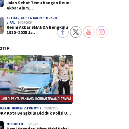
Jalan Sehat Temu Kangen Reuni
Akbar Alum…
ARTIKEL
,
BERITA
,
DAERAH
,
HUKUM
,
VIRAL
14/05/2026
Reuni Akbar SMANDA Bengkulu
1980–2025 Ja…
OTIF
DAERAH
,
HUKUM
,
OTOMOTIF
19/08/2025
DKP Kota Bengkulu Diciduk Polisi U…
OTOMOTIF
16/03/2019
Demi Xpander, Mitsubishi Bakal