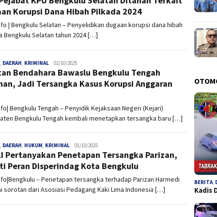
Pejabat KPU Bengkulu Selatan Ditahan Terkait
an Korupsi Dana Hibah Pilkada 2024
nfo | Bengkulu Selatan – Penyelidikan dugaan korupsi dana hibah
a Bengkulu Selatan tahun 2024 […]
,
DAERAH
,
KRIMINAL
admin
02/10/2025
an Bendahara Bawaslu Bengkulu Tengah
OTOM
han, Jadi Tersangka Kasus Korupsi Anggaran
3
nfo| Bengkulu Tengah – Penyidik Kejaksaan Negeri (Kejari)
aten Bengkulu Tengah kembali menetapkan tersangka baru […]
,
DAERAH
,
HUKUM
,
KRIMINAL
admin
01/10/2025
I Pertanyakan Penetapan Tersangka Parizan,
ti Peran Disperindag Kota Bengkulu
nfo|Bengkulu – Penetapan tersangka terhadap Parizan Harmedi
BERITA
,
 sorotan dari Asosiasi Pedagang Kaki Lima Indonesia […]
Kadis 