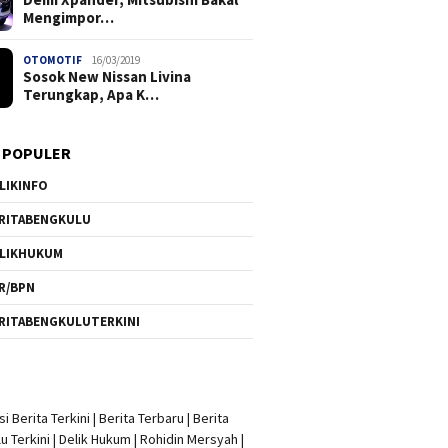
Mengimpor…
OTOMOTIF
16/03/2019
Sosok New Nissan Livina
Terungkap, Apa K…
 POPULER
LIKINFO
RITABENGKULU
LIKHUKUM
R/BPN
RITABENGKULUTERKINI
i Berita Terkini
|
Berita Terbaru
|
Berita
u Terkini
|
Delik Hukum
|
Rohidin Mersyah
|