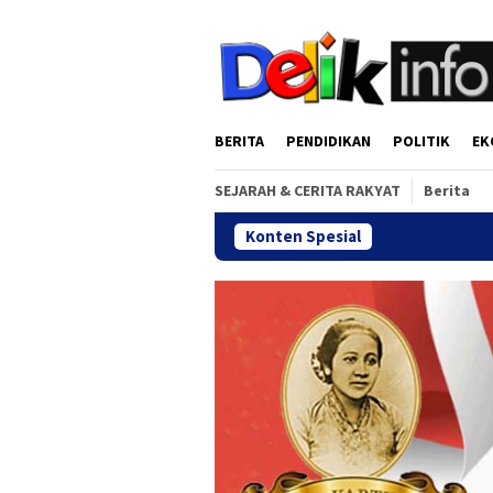
Loncat
tutup
ke
konten
BERITA
PENDIDIKAN
POLITIK
EK
SEJARAH & CERITA RAKYAT
Berita
Konten Spesial
Gala Dinner R