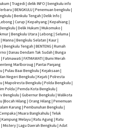
Hukum
|
Tragedi | delik INFO
|
bengkulu info
Terbaru
| BENGKULU |
Penemuan bengkulu
|
ngkulu
| Benkulu Tengah |
Delik Info
|
Lebong | Curup | Kepahyang | Kepahiang |
Bengkulu |
Delik Hukum
| Mukomuko |
mur | Bengkulu Utara | Lebong | Seluma |
| Manna | Bengkulu Selatan | Kaur |
n | Bengkulu Tengah | BENTENG | Rumah
rno | Danau Dendam Tak Sudah | Bunga
a | Fatmawati | FATMAWATI | Bumi Merah
 Benteng Marlboroug | Pantai Panjang
u | Pulau Baai Bengkulu | Kejaksaan |
lan Negeri Bengkulu | Kejati |
Polresta
lu
|
Mapolresta Bengkulu
| Polda Bengkulu |
im Polda | Pemda Kota Bengkulu |
v Bengkulu |
Gubernur Bengkulu
| Walikota
u |
Bocah Hilang
| Orang Hilang |
Penemuan
Dalam Karung
|
Pembunuhan Bengkulu
|
Cempaka | Muara Bangkahulu | Teluk
| Kampung Melayu | Ratu Agung | Ratu
| Mistery | Lagu Daerah Bengkulu | Adat