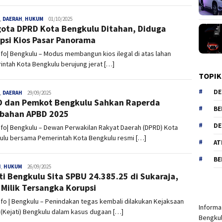
,
DAERAH
,
HUKUM
admin
01/10/2025
ota DPRD Kota Bengkulu Ditahan, Diduga
psi Kios Pasar Panorama
nfo| Bengkulu – Modus membangun kios ilegal di atas lahan
ntah Kota Bengkulu berujung jerat […]
TOPIK
DE
,
DAERAH
admin
29/09/2025
 dan Pemkot Bengkulu Sahkan Raperda
BE
bahan APBD 2025
DE
nfo| Bengkulu – Dewan Perwakilan Rakyat Daerah (DPRD) Kota
ulu bersama Pemerintah Kota Bengkulu resmi […]
AT
BE
H
,
HUKUM
admin
26/09/2025
ti Bengkulu Sita SPBU 24.385.25 di Sukaraja,
 Milik Tersangka Korupsi
nfo | Bengkulu – Penindakan tegas kembali dilakukan Kejaksaan
Informas
 (Kejati) Bengkulu dalam kasus dugaan […]
Bengkul