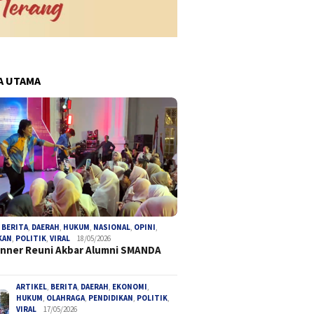
A UTAMA
pa Prosedur, Mantan
Koperasi Hadir di Bumi Ayu 8:
Pengaca
 Bengkulu Utara Jadi
Warga RW 06 Mantapkan
Desak P
ngka Korupsi Tambang
Langkah Menuju Ekonomi
Provins
Mandiri
Paksa T
,
BERITA
,
DAERAH
,
HUKUM
,
NASIONAL
,
OPINI
,
KAN
,
POLITIK
,
VIRAL
18/05/2026
Anggara
inner Reuni Akbar Alumni SMANDA
ARTIKEL
,
BERITA
,
DAERAH
,
EKONOMI
,
HUKUM
,
OLAHRAGA
,
PENDIDIKAN
,
POLITIK
,
VIRAL
17/05/2026