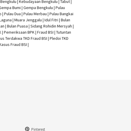
t Bengkulu | Kebudayaan Bengkulu | Tabut |
 Gempa Bumi | Gempa Bengkulu |
Pulau
o
| Pulau Dua | Pulau Merbau | Pulau Bangkai
 Laguna | Muara Jenggalu | Idul Fitri | Bulan
n | Bulan Puasa |
Sidang Rohidin Mersyah
|
K
| Pemeriksaan BPK | Fraud BSI |
Tutuntan
us Terdakwa TKD Fraud BSI
|
Pledoi TKD
Kasus Fraud BSI
|
Pinterest