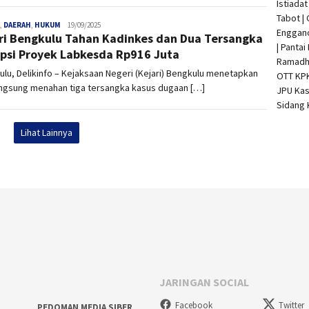
Istiada
Tabot |
,
DAERAH
,
HUKUM
admin
19/09/2025
Enggan
ri Bengkulu Tahan Kadinkes dan Dua Tersangka
| Pantai
psi Proyek Labkesda Rp916 Juta
Ramadha
lu, Delikinfo – Kejaksaan Negeri (Kejari) Bengkulu menetapkan
OTT KP
angsung menahan tiga tersangka kasus dugaan […]
JPU Kas
Sidang 
Lihat Lainnya
JARINGAN SOCIAL
Facebook
Twitter
PEDOMAN MEDIA SIBER