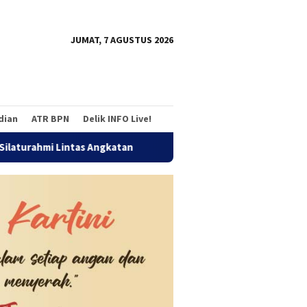
tutup
JUMAT, 7 AGUSTUS 2026
adian
ATR BPN
Delik INFO Live!
ntas Angkatan
Jalan Sehat Temu Kangen Reuni Akbar Alu