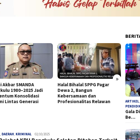
BERIT
»
i Akbar SMANDA
Halal Bihalal SPPG Pagar
SK Tan
kulu 1980–2025 Jadi
Dewa 2, Bangun
Bupati
ntum Konsolidasi
Kebersamaan dan
Tersa
ni Lintas Generasi
Profesionalitas Relawan
ARTIKEL
PENDIDI
Gala D
Be…
,
DAERAH
,
KRIMINAL
admin
02/10/2025