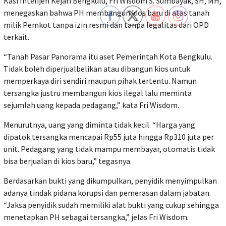
Kasi Intelijen Kejari Bengkulu, Fri Wisdom S. Sumbayak, SH, MH,
menegaskan bahwa PH membangun kios baru di atas tanah
milik Pemkot tanpa izin resmi dan tanpa legalitas dari OPD
terkait.
“Tanah Pasar Panorama itu aset Pemerintah Kota Bengkulu.
Tidak boleh diperjualbelikan atau dibangun kios untuk
memperkaya diri sendiri maupun pihak tertentu. Namun
tersangka justru membangun kios ilegal lalu meminta
sejumlah uang kepada pedagang,” kata Fri Wisdom.
Menurutnya, uang yang diminta tidak kecil. “Harga yang
dipatok tersangka mencapai Rp55 juta hingga Rp310 juta per
unit. Pedagang yang tidak mampu membayar, otomatis tidak
bisa berjualan di kios baru,” tegasnya.
Berdasarkan bukti yang dikumpulkan, penyidik menyimpulkan
adanya tindak pidana korupsi dan pemerasan dalam jabatan.
“Jaksa penyidik sudah memiliki alat bukti yang cukup sehingga
menetapkan PH sebagai tersangka,” jelas Fri Wisdom.