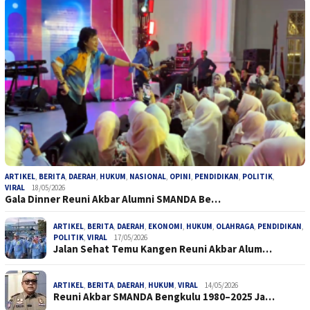
ARTIKEL
,
BERITA
,
DAERAH
,
HUKUM
,
NASIONAL
,
OPINI
,
PENDIDIKAN
,
POLITIK
,
VIRAL
18/05/2026
Gala Dinner Reuni Akbar Alumni SMANDA Be…
ARTIKEL
,
BERITA
,
DAERAH
,
EKONOMI
,
HUKUM
,
OLAHRAGA
,
PENDIDIKAN
,
POLITIK
,
VIRAL
17/05/2026
Jalan Sehat Temu Kangen Reuni Akbar Alum…
ARTIKEL
,
BERITA
,
DAERAH
,
HUKUM
,
VIRAL
14/05/2026
Reuni Akbar SMANDA Bengkulu 1980–2025 Ja…