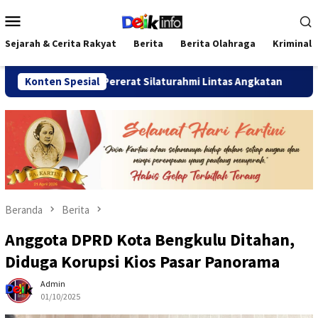
Loncat
Menu
ke
Mobile
konten
Sejarah & Cerita Rakyat
Berita
Berita Olahraga
Kriminal
u 2026 Pererat Silaturahmi Lintas Angkatan
Konten Spesial
Jalan Sehat
Beranda
Berita
Anggota DPRD Kota Bengkulu Ditahan,
Diduga Korupsi Kios Pasar Panorama
Admin
01/10/2025