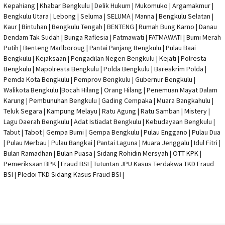
Kepahiang | Khabar Bengkulu |
Delik Hukum
| Mukomuko | Argamakmur |
Bengkulu Utara | Lebong | Seluma | SELUMA | Manna | Bengkulu Selatan |
Kaur | Bintuhan | Bengkulu Tengah | BENTENG | Rumah Bung Karno | Danau
Dendam Tak Sudah | Bunga Raflesia | Fatmawati | FATMAWATI | Bumi Merah
Putih | Benteng Marlboroug | Pantai Panjang Bengkulu | Pulau Baai
Bengkulu | Kejaksaan | Pengadilan Negeri Bengkulu | Kejati |
Polresta
Bengkulu
|
Mapolresta Bengkulu
| Polda Bengkulu | Bareskrim Polda |
Pemda Kota Bengkulu | Pemprov Bengkulu |
Gubernur Bengkulu
|
Walikota Bengkulu |
Bocah Hilang
| Orang Hilang |
Penemuan Mayat Dalam
Karung
|
Pembunuhan Bengkulu
| Gading Cempaka | Muara Bangkahulu |
Teluk Segara | Kampung Melayu | Ratu Agung | Ratu Samban | Mistery |
Lagu Daerah Bengkulu | Adat Istiadat Bengkulu | Kebudayaan Bengkulu |
Tabut | Tabot | Gempa Bumi | Gempa Bengkulu |
Pulau Enggano
| Pulau Dua
| Pulau Merbau | Pulau Bangkai | Pantai Laguna | Muara Jenggalu | Idul Fitri |
Bulan Ramadhan | Bulan Puasa |
Sidang Rohidin Mersyah
|
OTT KPK
|
Pemeriksaan BPK | Fraud BSI |
Tutuntan JPU Kasus Terdakwa TKD Fraud
BSI
|
Pledoi TKD Sidang Kasus Fraud BSI
|