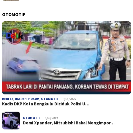
OTOMOTIF
BERITA
,
DAERAH
,
HUKUM
,
OTOMOTIF
19/08/2025
Kadis DKP Kota Bengkulu Diciduk Polisi U…
OTOMOTIF
16/03/2019
Demi Xpander, Mitsubishi Bakal Mengimpor…