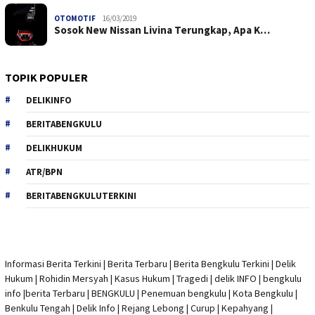
OTOMOTIF
16/03/2019
Sosok New Nissan Livina Terungkap, Apa K…
TOPIK POPULER
DELIKINFO
BERITABENGKULU
DELIKHUKUM
ATR/BPN
BERITABENGKULUTERKINI
Informasi Berita Terkini
|
Berita Terbaru
|
Berita Bengkulu Terkini
|
Delik
Hukum
|
Rohidin Mersyah
|
Kasus Hukum
|
Tragedi | delik INFO
|
bengkulu
info
|
berita Terbaru
| BENGKULU |
Penemuan bengkulu
|
Kota Bengkulu
|
Benkulu Tengah |
Delik Info
| Rejang Lebong | Curup | Kepahyang |