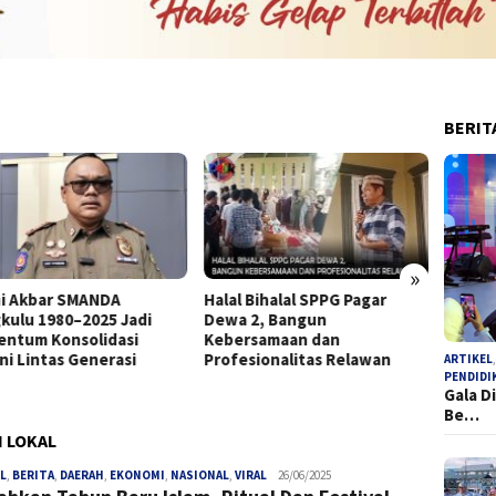
BERIT
»
i Akbar SMANDA
Halal Bihalal SPPG Pagar
SK Tan
kulu 1980–2025 Jadi
Dewa 2, Bangun
Bupati
ntum Konsolidasi
Kebersamaan dan
Tersa
ni Lintas Generasi
Profesionalitas Relawan
ARTIKEL
PENDIDI
Gala D
Be…
I LOKAL
L
,
BERITA
,
DAERAH
,
EKONOMI
,
NASIONAL
,
VIRAL
admin
26/06/2025