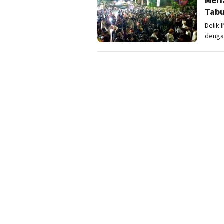
Meri
Tabu
Delik
dengan