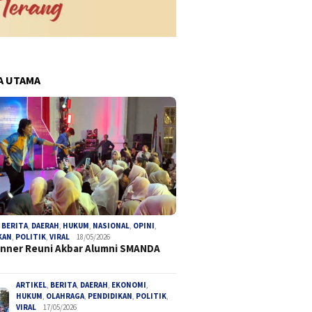
A UTAMA
pa Prosedur, Mantan
Koperasi Hadir di Bumi Ayu 8:
Pengaca
 Bengkulu Utara Jadi
Warga RW 06 Mantapkan
Desak P
ngka Korupsi Tambang
Langkah Menuju Ekonomi
Provins
Mandiri
Paksa T
,
BERITA
,
DAERAH
,
HUKUM
,
NASIONAL
,
OPINI
,
KAN
,
POLITIK
,
VIRAL
18/05/2026
Anggara
inner Reuni Akbar Alumni SMANDA
ARTIKEL
,
BERITA
,
DAERAH
,
EKONOMI
,
HUKUM
,
OLAHRAGA
,
PENDIDIKAN
,
POLITIK
,
VIRAL
17/05/2026