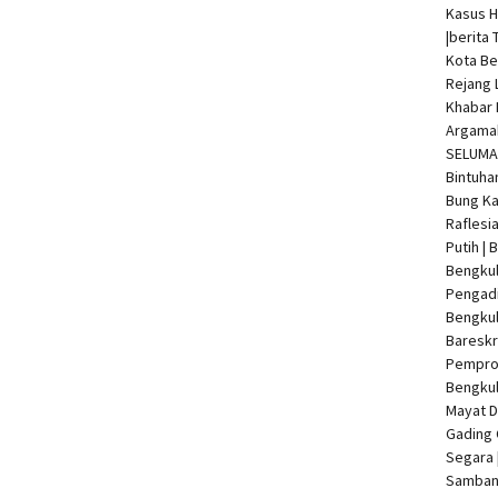
Kasus 
|
berita 
Kota Be
Rejang 
Khabar 
Argamak
SELUMA 
Bintuha
Bung Ka
Raflesi
Putih |
Bengkul
Pengadi
Bengku
Bareskr
Pempro
Bengkul
Mayat 
Gading 
Segara 
Samban 