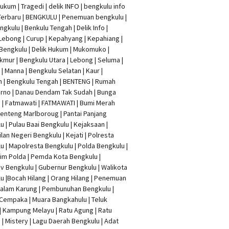
Hukum
|
Tragedi | delik INFO
|
bengkulu info
Terbaru
| BENGKULU |
Penemuan bengkulu
|
ngkulu
| Benkulu Tengah |
Delik Info
|
Lebong | Curup | Kepahyang | Kepahiang |
Bengkulu |
Delik Hukum
| Mukomuko |
mur | Bengkulu Utara | Lebong | Seluma |
| Manna | Bengkulu Selatan | Kaur |
n | Bengkulu Tengah | BENTENG | Rumah
rno | Danau Dendam Tak Sudah | Bunga
a | Fatmawati | FATMAWATI | Bumi Merah
 Benteng Marlboroug | Pantai Panjang
u | Pulau Baai Bengkulu | Kejaksaan |
lan Negeri Bengkulu | Kejati |
Polresta
lu
|
Mapolresta Bengkulu
| Polda Bengkulu |
im Polda | Pemda Kota Bengkulu |
v Bengkulu |
Gubernur Bengkulu
| Walikota
u |
Bocah Hilang
| Orang Hilang |
Penemuan
Dalam Karung
|
Pembunuhan Bengkulu
|
Cempaka | Muara Bangkahulu | Teluk
| Kampung Melayu | Ratu Agung | Ratu
| Mistery | Lagu Daerah Bengkulu | Adat