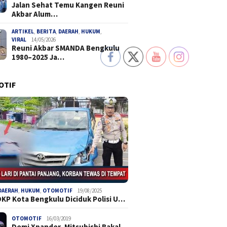
Jalan Sehat Temu Kangen Reuni
Akbar Alum…
ARTIKEL
,
BERITA
,
DAERAH
,
HUKUM
,
VIRAL
14/05/2026
Reuni Akbar SMANDA Bengkulu
1980–2025 Ja…
OTIF
DAERAH
,
HUKUM
,
OTOMOTIF
19/08/2025
DKP Kota Bengkulu Diciduk Polisi U…
OTOMOTIF
16/03/2019
Demi Xpander, Mitsubishi Bakal