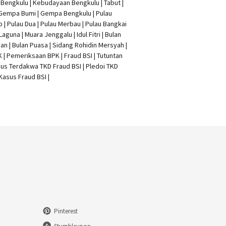
t Bengkulu | Kebudayaan Bengkulu | Tabut |
 Gempa Bumi | Gempa Bengkulu |
Pulau
o
| Pulau Dua | Pulau Merbau | Pulau Bangkai
 Laguna | Muara Jenggalu | Idul Fitri | Bulan
n | Bulan Puasa |
Sidang Rohidin Mersyah
|
K
| Pemeriksaan BPK | Fraud BSI |
Tutuntan
us Terdakwa TKD Fraud BSI
|
Pledoi TKD
Kasus Fraud BSI
|
Pinterest