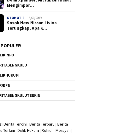
Mengimpor…
OTOMOTIF
16/03/2019
Sosok New Nissan Livina
Terungkap, Apa K…
 POPULER
LIKINFO
RITABENGKULU
LIKHUKUM
R/BPN
RITABENGKULUTERKINI
i Berita Terkini
|
Berita Terbaru
|
Berita
u Terkini
|
Delik Hukum
|
Rohidin Mersyah
|