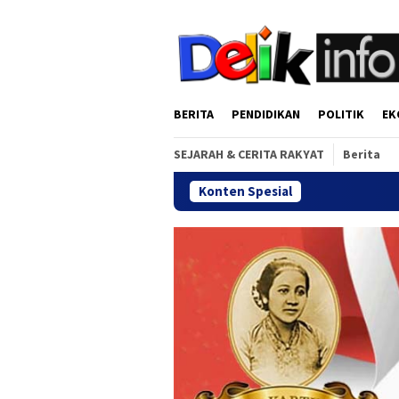
Loncat
tutup
ke
konten
BERITA
PENDIDIKAN
POLITIK
EK
SEJARAH & CERITA RAKYAT
Berita
Konten Spesial
Gala Din