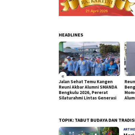
HEADLINES
«
Jalan Sehat Temu Kangen
Reun
a Dinner Reuni Akbar
Reuni Akbar Alumni SMANDA
Beng
umni SMANDA Bengkulu
Bengkulu 2026, Pererat
Mome
6 Pererat Silaturahmi
Silaturahmi Lintas Generasi
Alum
tas Angkatan
TOPIK:
TABUT BUDAYA DAN TRADIS
ARTIKE