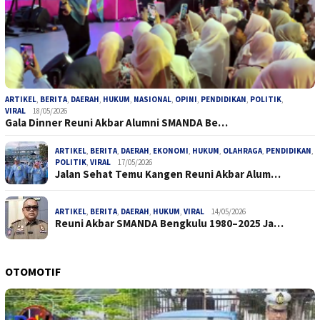
ARTIKEL
,
BERITA
,
DAERAH
,
HUKUM
,
NASIONAL
,
OPINI
,
PENDIDIKAN
,
POLITIK
,
VIRAL
18/05/2026
Gala Dinner Reuni Akbar Alumni SMANDA Be…
ARTIKEL
,
BERITA
,
DAERAH
,
EKONOMI
,
HUKUM
,
OLAHRAGA
,
PENDIDIKAN
,
POLITIK
,
VIRAL
17/05/2026
Jalan Sehat Temu Kangen Reuni Akbar Alum…
ARTIKEL
,
BERITA
,
DAERAH
,
HUKUM
,
VIRAL
14/05/2026
Reuni Akbar SMANDA Bengkulu 1980–2025 Ja…
OTOMOTIF