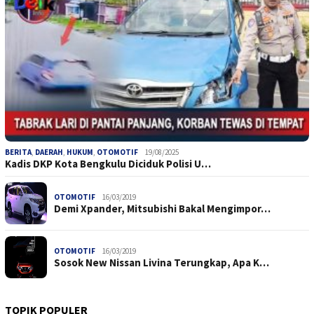
BERITA
,
DAERAH
,
HUKUM
,
OTOMOTIF
19/08/2025
Kadis DKP Kota Bengkulu Diciduk Polisi U…
OTOMOTIF
16/03/2019
Demi Xpander, Mitsubishi Bakal Mengimpor…
OTOMOTIF
16/03/2019
Sosok New Nissan Livina Terungkap, Apa K…
TOPIK POPULER