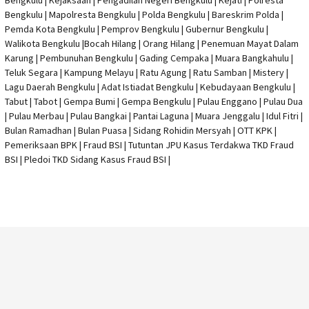
Bengkulu | Kejaksaan | Pengadilan Negeri Bengkulu | Kejati |
Polresta
Bengkulu
|
Mapolresta Bengkulu
| Polda Bengkulu | Bareskrim Polda |
Pemda Kota Bengkulu | Pemprov Bengkulu |
Gubernur Bengkulu
|
Walikota Bengkulu |
Bocah Hilang
| Orang Hilang |
Penemuan Mayat Dalam
Karung
|
Pembunuhan Bengkulu
| Gading Cempaka | Muara Bangkahulu |
Teluk Segara | Kampung Melayu | Ratu Agung | Ratu Samban | Mistery |
Lagu Daerah Bengkulu | Adat Istiadat Bengkulu | Kebudayaan Bengkulu |
Tabut | Tabot | Gempa Bumi | Gempa Bengkulu |
Pulau Enggano
| Pulau Dua
| Pulau Merbau | Pulau Bangkai | Pantai Laguna | Muara Jenggalu | Idul Fitri |
Bulan Ramadhan | Bulan Puasa |
Sidang Rohidin Mersyah
|
OTT KPK
|
Pemeriksaan BPK | Fraud BSI |
Tutuntan JPU Kasus Terdakwa TKD Fraud
BSI
|
Pledoi TKD Sidang Kasus Fraud BSI
|