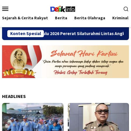
Loncat
Menu
ke
Mobile
konten
Sejarah & Cerita Rakyat
Berita
Berita Olahraga
Kriminal
SMANDA Bengkulu 2026 Pererat Silaturahmi Lintas Angkatan
Konten Spesial
HEADLINES