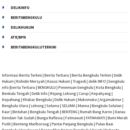
DELIKINFO
BERITABENGKULU
DELIKHUKUM
ATR/BPN
BERITABENGKULUTERKINI
Informasi Berita Terkini
|
Berita Terbaru
|
Berita Bengkulu Terkini
|
Delik
Hukum
|
Rohidin Mersyah
|
Kasus Hukum
|
Tragedi | delik INFO
|
bengkulu
info
|
berita Terbaru
| BENGKULU |
Penemuan bengkulu
|
Kota Bengkulu
|
Benkulu Tengah |
Delik Info
| Rejang Lebong | Curup | Kepahyang |
Kepahiang | Khabar Bengkulu |
Delik Hukum
| Mukomuko | Argamakmur |
Bengkulu Utara | Lebong | Seluma | SELUMA | Manna | Bengkulu Selatan |
Kaur | Bintuhan | Bengkulu Tengah | BENTENG | Rumah Bung Karno | Danau
Dendam Tak Sudah | Bunga Raflesia | Fatmawati | FATMAWATI | Bumi Merah
Putih | Benteng Marlboroug | Pantai Panjang Bengkulu | Pulau Baai