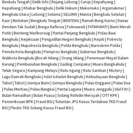
Benkulu Tengah |
Delik Info
| Rejang Lebong | Curup | Kepahyang |
Kepahiang | Khabar Bengkulu |
Delik Hukum
| Mukomuko | Argamakmur |
Bengkulu Utara | Lebong | Seluma | SELUMA | Manna | Bengkulu Selatan |
Kaur | Bintuhan | Bengkulu Tengah | BENTENG | Rumah Bung Karno | Danau
Dendam Tak Sudah | Bunga Raflesia | Fatmawati | FATMAWATI | Bumi Merah
Putih | Benteng Marlboroug | Pantai Panjang Bengkulu | Pulau Baai
Bengkulu | Kejaksaan | Pengadilan Negeri Bengkulu | Kejati |
Polresta
Bengkulu
|
Mapolresta Bengkulu
| Polda Bengkulu | Bareskrim Polda |
Pemda Kota Bengkulu | Pemprov Bengkulu |
Gubernur Bengkulu
|
Walikota Bengkulu |
Bocah Hilang
| Orang Hilang |
Penemuan Mayat Dalam
Karung
|
Pembunuhan Bengkulu
| Gading Cempaka | Muara Bangkahulu |
Teluk Segara | Kampung Melayu | Ratu Agung | Ratu Samban | Mistery |
Lagu Daerah Bengkulu | Adat Istiadat Bengkulu | Kebudayaan Bengkulu |
Tabut | Tabot | Gempa Bumi | Gempa Bengkulu |
Pulau Enggano
| Pulau Dua
| Pulau Merbau | Pulau Bangkai | Pantai Laguna | Muara Jenggalu | Idul Fitri |
Bulan Ramadhan | Bulan Puasa |
Sidang Rohidin Mersyah
|
OTT KPK
|
Pemeriksaan BPK | Fraud BSI |
Tutuntan JPU Kasus Terdakwa TKD Fraud
BSI
|
Pledoi TKD Sidang Kasus Fraud BSI
|