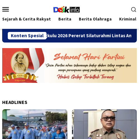
Loncat
Menu
ke
Mobile
konten
Sejarah & Cerita Rakyat
Berita
Berita Olahraga
Kriminal
ni SMANDA Bengkulu 2026 Pererat Silaturahmi Lintas Angkatan
Konten Spesial
HEADLINES