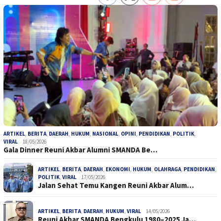
ARTIKEL
,
BERITA
,
DAERAH
,
HUKUM
,
NASIONAL
,
OPINI
,
PENDIDIKAN
,
POLITIK
,
VIRAL
18/05/2026
Gala Dinner Reuni Akbar Alumni SMANDA Be…
ARTIKEL
,
BERITA
,
DAERAH
,
EKONOMI
,
HUKUM
,
OLAHRAGA
,
PENDIDIKAN
,
POLITIK
,
VIRAL
17/05/2026
Jalan Sehat Temu Kangen Reuni Akbar Alum…
ARTIKEL
,
BERITA
,
DAERAH
,
HUKUM
,
VIRAL
14/05/2026
Reuni Akbar SMANDA Bengkulu 1980–2025 Ja…