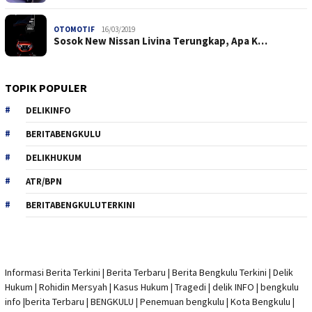
OTOMOTIF
16/03/2019
Sosok New Nissan Livina Terungkap, Apa K…
TOPIK POPULER
DELIKINFO
BERITABENGKULU
DELIKHUKUM
ATR/BPN
BERITABENGKULUTERKINI
Informasi Berita Terkini
|
Berita Terbaru
|
Berita Bengkulu Terkini
|
Delik
Hukum
|
Rohidin Mersyah
|
Kasus Hukum
|
Tragedi | delik INFO
|
bengkulu
info
|
berita Terbaru
| BENGKULU |
Penemuan bengkulu
|
Kota Bengkulu
|