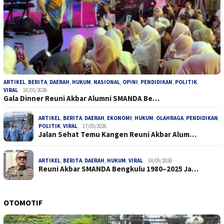
ARTIKEL
,
BERITA
,
DAERAH
,
HUKUM
,
NASIONAL
,
OPINI
,
PENDIDIKAN
,
POLITIK
,
VIRAL
18/05/2026
Gala Dinner Reuni Akbar Alumni SMANDA Be…
ARTIKEL
,
BERITA
,
DAERAH
,
EKONOMI
,
HUKUM
,
OLAHRAGA
,
PENDIDIKAN
,
POLITIK
,
VIRAL
17/05/2026
Jalan Sehat Temu Kangen Reuni Akbar Alum…
ARTIKEL
,
BERITA
,
DAERAH
,
HUKUM
,
VIRAL
14/05/2026
Reuni Akbar SMANDA Bengkulu 1980–2025 Ja…
OTOMOTIF