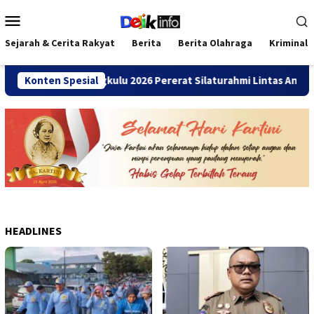
Loncat
Menu
ke
Mobile
konten
Sejarah & Cerita Rakyat
Berita
Berita Olahraga
Kriminal
ni SMANDA Bengkulu 2026 Pererat Silaturahmi Lintas Angkatan
Konten Spesial
HEADLINES