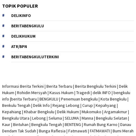
TOPIK POPULER
DELIKINFO
BERITABENGKULU
DELIKHUKUM
ATR/BPN
BERITABENGKULUTERKINI
Informasi Berita Terkini
|
Berita Terbaru
|
Berita Bengkulu Terkini
|
Delik
Hukum
|
Rohidin Mersyah
|
Kasus Hukum
|
Tragedi | delik INFO
|
bengkulu
info
|
berita Terbaru
| BENGKULU |
Penemuan bengkulu
|
Kota Bengkulu
|
Benkulu Tengah |
Delik Info
| Rejang Lebong | Curup | Kepahyang |
Kepahiang | Khabar Bengkulu |
Delik Hukum
| Mukomuko | Argamakmur |
Bengkulu Utara | Lebong | Seluma | SELUMA | Manna | Bengkulu Selatan |
Kaur | Bintuhan | Bengkulu Tengah | BENTENG | Rumah Bung Karno | Danau
Dendam Tak Sudah | Bunga Raflesia | Fatmawati | FATMAWATI | Bumi Merah