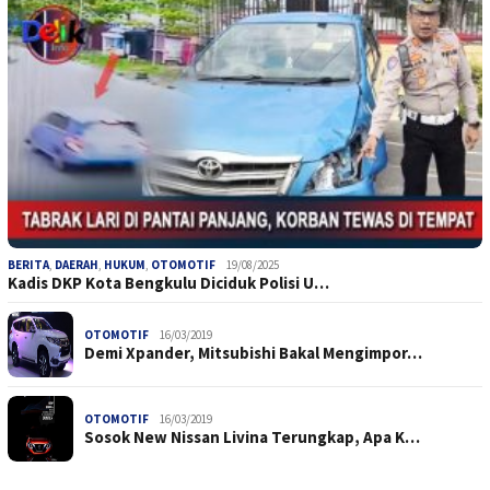
BERITA
,
DAERAH
,
HUKUM
,
OTOMOTIF
19/08/2025
Kadis DKP Kota Bengkulu Diciduk Polisi U…
OTOMOTIF
16/03/2019
Demi Xpander, Mitsubishi Bakal Mengimpor…
OTOMOTIF
16/03/2019
Sosok New Nissan Livina Terungkap, Apa K…