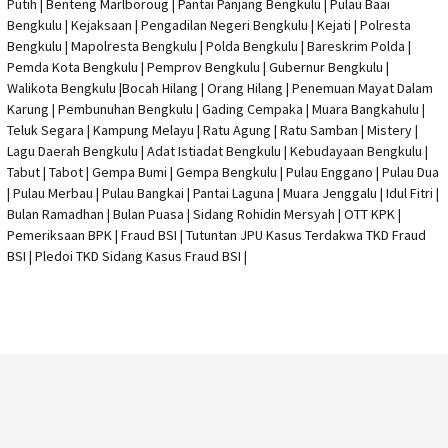
Putih | Benteng Marlboroug | Pantai Panjang Bengkulu | Pulau Baai
Bengkulu | Kejaksaan | Pengadilan Negeri Bengkulu | Kejati |
Polresta
Bengkulu
|
Mapolresta Bengkulu
| Polda Bengkulu | Bareskrim Polda |
Pemda Kota Bengkulu | Pemprov Bengkulu |
Gubernur Bengkulu
|
Walikota Bengkulu |
Bocah Hilang
| Orang Hilang |
Penemuan Mayat Dalam
Karung
|
Pembunuhan Bengkulu
| Gading Cempaka | Muara Bangkahulu |
Teluk Segara | Kampung Melayu | Ratu Agung | Ratu Samban | Mistery |
Lagu Daerah Bengkulu | Adat Istiadat Bengkulu | Kebudayaan Bengkulu |
Tabut | Tabot | Gempa Bumi | Gempa Bengkulu |
Pulau Enggano
| Pulau Dua
| Pulau Merbau | Pulau Bangkai | Pantai Laguna | Muara Jenggalu | Idul Fitri |
Bulan Ramadhan | Bulan Puasa |
Sidang Rohidin Mersyah
|
OTT KPK
|
Pemeriksaan BPK | Fraud BSI |
Tutuntan JPU Kasus Terdakwa TKD Fraud
BSI
|
Pledoi TKD Sidang Kasus Fraud BSI
|