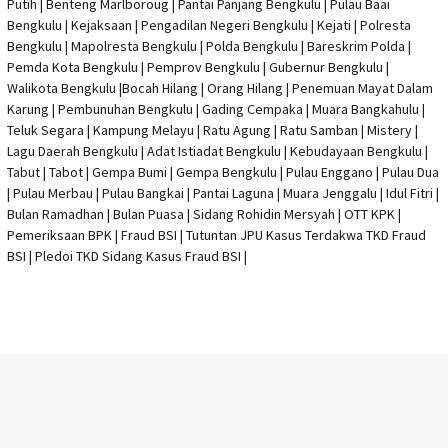
Putih | Benteng Marlboroug | Pantai Panjang Bengkulu | Pulau Baai
Bengkulu | Kejaksaan | Pengadilan Negeri Bengkulu | Kejati |
Polresta
Bengkulu
|
Mapolresta Bengkulu
| Polda Bengkulu | Bareskrim Polda |
Pemda Kota Bengkulu | Pemprov Bengkulu |
Gubernur Bengkulu
|
Walikota Bengkulu |
Bocah Hilang
| Orang Hilang |
Penemuan Mayat Dalam
Karung
|
Pembunuhan Bengkulu
| Gading Cempaka | Muara Bangkahulu |
Teluk Segara | Kampung Melayu | Ratu Agung | Ratu Samban | Mistery |
Lagu Daerah Bengkulu | Adat Istiadat Bengkulu | Kebudayaan Bengkulu |
Tabut | Tabot | Gempa Bumi | Gempa Bengkulu |
Pulau Enggano
| Pulau Dua
| Pulau Merbau | Pulau Bangkai | Pantai Laguna | Muara Jenggalu | Idul Fitri |
Bulan Ramadhan | Bulan Puasa |
Sidang Rohidin Mersyah
|
OTT KPK
|
Pemeriksaan BPK | Fraud BSI |
Tutuntan JPU Kasus Terdakwa TKD Fraud
BSI
|
Pledoi TKD Sidang Kasus Fraud BSI
|