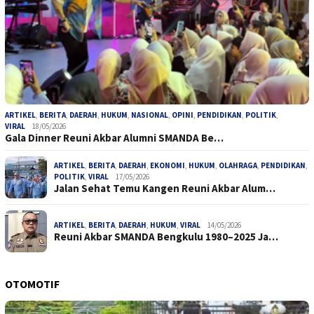
ARTIKEL
,
BERITA
,
DAERAH
,
HUKUM
,
NASIONAL
,
OPINI
,
PENDIDIKAN
,
POLITIK
,
VIRAL
18/05/2026
Gala Dinner Reuni Akbar Alumni SMANDA Be…
ARTIKEL
,
BERITA
,
DAERAH
,
EKONOMI
,
HUKUM
,
OLAHRAGA
,
PENDIDIKAN
,
POLITIK
,
VIRAL
17/05/2026
Jalan Sehat Temu Kangen Reuni Akbar Alum…
ARTIKEL
,
BERITA
,
DAERAH
,
HUKUM
,
VIRAL
14/05/2026
Reuni Akbar SMANDA Bengkulu 1980–2025 Ja…
OTOMOTIF