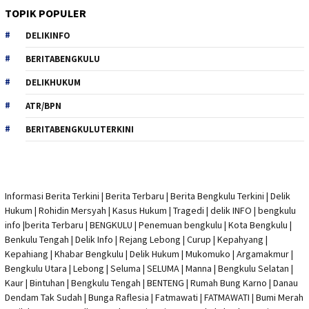
TOPIK POPULER
DELIKINFO
BERITABENGKULU
DELIKHUKUM
ATR/BPN
BERITABENGKULUTERKINI
Informasi Berita Terkini
|
Berita Terbaru
|
Berita Bengkulu Terkini
|
Delik
Hukum
|
Rohidin Mersyah
|
Kasus Hukum
|
Tragedi | delik INFO
|
bengkulu
info
|
berita Terbaru
| BENGKULU |
Penemuan bengkulu
|
Kota Bengkulu
|
Benkulu Tengah |
Delik Info
| Rejang Lebong | Curup | Kepahyang |
Kepahiang | Khabar Bengkulu |
Delik Hukum
| Mukomuko | Argamakmur |
Bengkulu Utara | Lebong | Seluma | SELUMA | Manna | Bengkulu Selatan |
Kaur | Bintuhan | Bengkulu Tengah | BENTENG | Rumah Bung Karno | Danau
Dendam Tak Sudah | Bunga Raflesia | Fatmawati | FATMAWATI | Bumi Merah