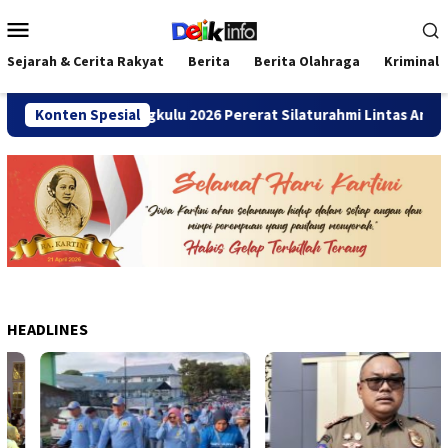
Loncat
Menu
ke
Mobile
konten
Sejarah & Cerita Rakyat
Berita
Berita Olahraga
Kriminal
mni SMANDA Bengkulu 2026 Pererat Silaturahmi Lintas Angkatan
Konten Spesial
HEADLINES