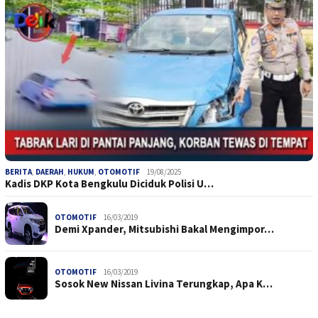
BERITA
,
DAERAH
,
HUKUM
,
OTOMOTIF
19/08/2025
Kadis DKP Kota Bengkulu Diciduk Polisi U…
OTOMOTIF
16/03/2019
Demi Xpander, Mitsubishi Bakal Mengimpor…
OTOMOTIF
16/03/2019
Sosok New Nissan Livina Terungkap, Apa K…