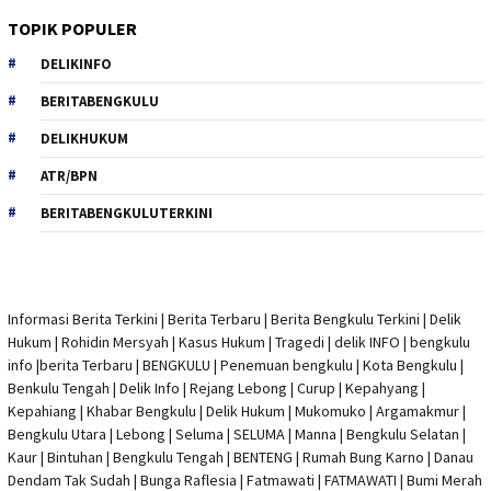
TOPIK POPULER
DELIKINFO
BERITABENGKULU
DELIKHUKUM
ATR/BPN
BERITABENGKULUTERKINI
Informasi Berita Terkini
|
Berita Terbaru
|
Berita Bengkulu Terkini
|
Delik
Hukum
|
Rohidin Mersyah
|
Kasus Hukum
|
Tragedi | delik INFO
|
bengkulu
info
|
berita Terbaru
| BENGKULU |
Penemuan bengkulu
|
Kota Bengkulu
|
Benkulu Tengah |
Delik Info
| Rejang Lebong | Curup | Kepahyang |
Kepahiang | Khabar Bengkulu |
Delik Hukum
| Mukomuko | Argamakmur |
Bengkulu Utara | Lebong | Seluma | SELUMA | Manna | Bengkulu Selatan |
Kaur | Bintuhan | Bengkulu Tengah | BENTENG | Rumah Bung Karno | Danau
Dendam Tak Sudah | Bunga Raflesia | Fatmawati | FATMAWATI | Bumi Merah