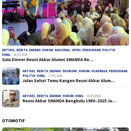
ARTIKEL
,
BERITA
,
DAERAH
,
HUKUM
,
NASIONAL
,
OPINI
,
PENDIDIKAN
,
POLITIK
,
VIRAL
18/05/2026
Gala Dinner Reuni Akbar Alumni SMANDA Be…
ARTIKEL
,
BERITA
,
DAERAH
,
EKONOMI
,
HUKUM
,
OLAHRAGA
,
PENDIDIKAN
,
POLITIK
,
VIRAL
17/05/2026
Jalan Sehat Temu Kangen Reuni Akbar Alum…
ARTIKEL
,
BERITA
,
DAERAH
,
HUKUM
,
VIRAL
14/05/2026
Reuni Akbar SMANDA Bengkulu 1980–2025 Ja…
OTOMOTIF