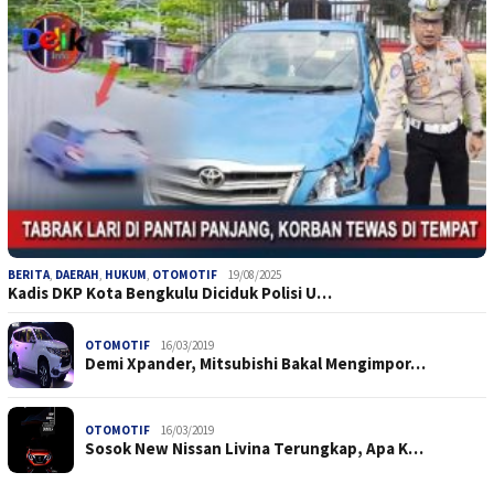
BERITA
,
DAERAH
,
HUKUM
,
OTOMOTIF
19/08/2025
Kadis DKP Kota Bengkulu Diciduk Polisi U…
OTOMOTIF
16/03/2019
Demi Xpander, Mitsubishi Bakal Mengimpor…
OTOMOTIF
16/03/2019
Sosok New Nissan Livina Terungkap, Apa K…