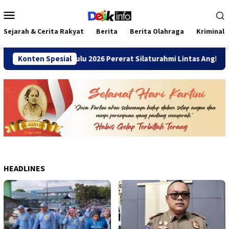
Loncat
Menu
ke
Mobile
konten
Sejarah & Cerita Rakyat
Berita
Berita Olahraga
Kriminal
 SMANDA Bengkulu 2026 Pererat Silaturahmi Lintas Angkatan
Konten Spesial
HEADLINES