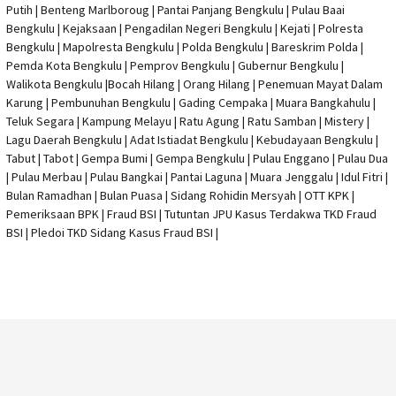
Putih | Benteng Marlboroug | Pantai Panjang Bengkulu | Pulau Baai
Bengkulu | Kejaksaan | Pengadilan Negeri Bengkulu | Kejati |
Polresta
Bengkulu
|
Mapolresta Bengkulu
| Polda Bengkulu | Bareskrim Polda |
Pemda Kota Bengkulu | Pemprov Bengkulu |
Gubernur Bengkulu
|
Walikota Bengkulu |
Bocah Hilang
| Orang Hilang |
Penemuan Mayat Dalam
Karung
|
Pembunuhan Bengkulu
| Gading Cempaka | Muara Bangkahulu |
Teluk Segara | Kampung Melayu | Ratu Agung | Ratu Samban | Mistery |
Lagu Daerah Bengkulu | Adat Istiadat Bengkulu | Kebudayaan Bengkulu |
Tabut | Tabot | Gempa Bumi | Gempa Bengkulu |
Pulau Enggano
| Pulau Dua
| Pulau Merbau | Pulau Bangkai | Pantai Laguna | Muara Jenggalu | Idul Fitri |
Bulan Ramadhan | Bulan Puasa |
Sidang Rohidin Mersyah
|
OTT KPK
|
Pemeriksaan BPK | Fraud BSI |
Tutuntan JPU Kasus Terdakwa TKD Fraud
BSI
|
Pledoi TKD Sidang Kasus Fraud BSI
|