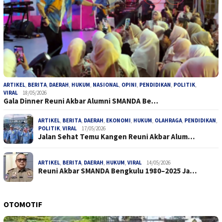
ARTIKEL
,
BERITA
,
DAERAH
,
HUKUM
,
NASIONAL
,
OPINI
,
PENDIDIKAN
,
POLITIK
,
VIRAL
18/05/2026
Gala Dinner Reuni Akbar Alumni SMANDA Be…
ARTIKEL
,
BERITA
,
DAERAH
,
EKONOMI
,
HUKUM
,
OLAHRAGA
,
PENDIDIKAN
,
POLITIK
,
VIRAL
17/05/2026
Jalan Sehat Temu Kangen Reuni Akbar Alum…
ARTIKEL
,
BERITA
,
DAERAH
,
HUKUM
,
VIRAL
14/05/2026
Reuni Akbar SMANDA Bengkulu 1980–2025 Ja…
OTOMOTIF