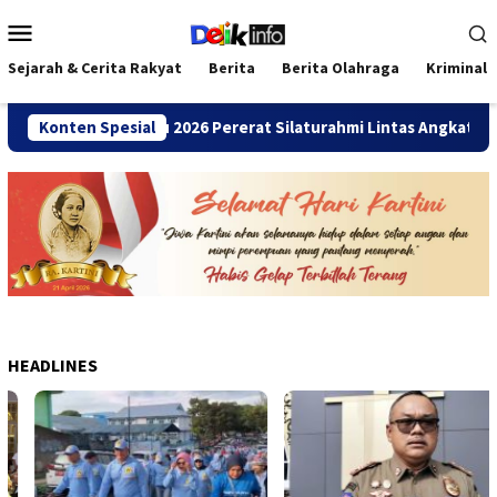
Loncat
Menu
ke
Mobile
konten
Sejarah & Cerita Rakyat
Berita
Berita Olahraga
Kriminal
MANDA Bengkulu 2026 Pererat Silaturahmi Lintas Angkatan
Konten Spesial
HEADLINES