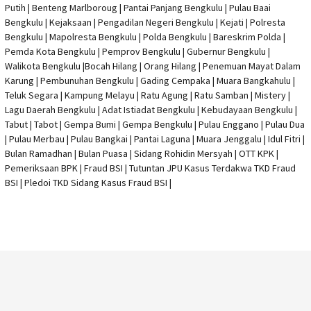
Putih | Benteng Marlboroug | Pantai Panjang Bengkulu | Pulau Baai
Bengkulu | Kejaksaan | Pengadilan Negeri Bengkulu | Kejati |
Polresta
Bengkulu
|
Mapolresta Bengkulu
| Polda Bengkulu | Bareskrim Polda |
Pemda Kota Bengkulu | Pemprov Bengkulu |
Gubernur Bengkulu
|
Walikota Bengkulu |
Bocah Hilang
| Orang Hilang |
Penemuan Mayat Dalam
Karung
|
Pembunuhan Bengkulu
| Gading Cempaka | Muara Bangkahulu |
Teluk Segara | Kampung Melayu | Ratu Agung | Ratu Samban | Mistery |
Lagu Daerah Bengkulu | Adat Istiadat Bengkulu | Kebudayaan Bengkulu |
Tabut | Tabot | Gempa Bumi | Gempa Bengkulu |
Pulau Enggano
| Pulau Dua
| Pulau Merbau | Pulau Bangkai | Pantai Laguna | Muara Jenggalu | Idul Fitri |
Bulan Ramadhan | Bulan Puasa |
Sidang Rohidin Mersyah
|
OTT KPK
|
Pemeriksaan BPK | Fraud BSI |
Tutuntan JPU Kasus Terdakwa TKD Fraud
BSI
|
Pledoi TKD Sidang Kasus Fraud BSI
|