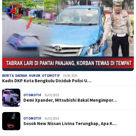
BERITA
,
DAERAH
,
HUKUM
,
OTOMOTIF
19/08/2025
Kadis DKP Kota Bengkulu Diciduk Polisi U…
OTOMOTIF
16/03/2019
Demi Xpander, Mitsubishi Bakal Mengimpor…
OTOMOTIF
16/03/2019
Sosok New Nissan Livina Terungkap, Apa K…