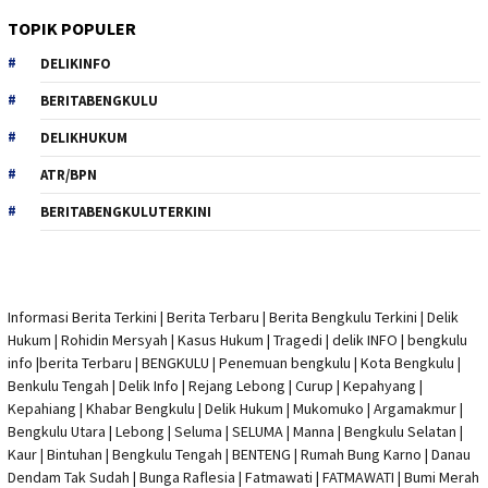
TOPIK POPULER
DELIKINFO
BERITABENGKULU
DELIKHUKUM
ATR/BPN
BERITABENGKULUTERKINI
Informasi Berita Terkini
|
Berita Terbaru
|
Berita Bengkulu Terkini
|
Delik
Hukum
|
Rohidin Mersyah
|
Kasus Hukum
|
Tragedi | delik INFO
|
bengkulu
info
|
berita Terbaru
| BENGKULU |
Penemuan bengkulu
|
Kota Bengkulu
|
Benkulu Tengah |
Delik Info
| Rejang Lebong | Curup | Kepahyang |
Kepahiang | Khabar Bengkulu |
Delik Hukum
| Mukomuko | Argamakmur |
Bengkulu Utara | Lebong | Seluma | SELUMA | Manna | Bengkulu Selatan |
Kaur | Bintuhan | Bengkulu Tengah | BENTENG | Rumah Bung Karno | Danau
Dendam Tak Sudah | Bunga Raflesia | Fatmawati | FATMAWATI | Bumi Merah