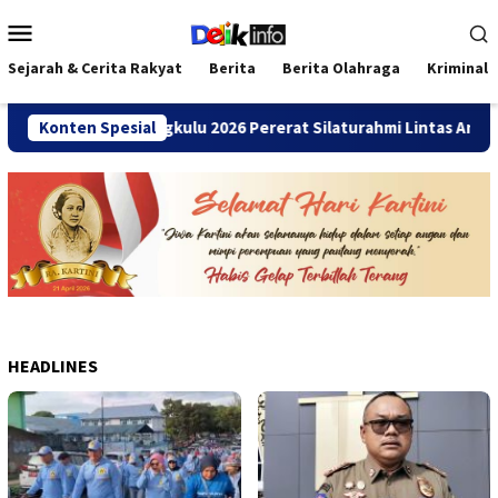
Loncat
Menu
ke
Mobile
konten
Sejarah & Cerita Rakyat
Berita
Berita Olahraga
Kriminal
mni SMANDA Bengkulu 2026 Pererat Silaturahmi Lintas Angkatan
Konten Spesial
HEADLINES