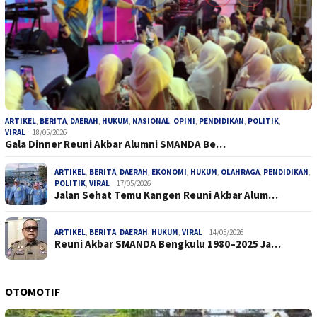
ARTIKEL
,
BERITA
,
DAERAH
,
HUKUM
,
NASIONAL
,
OPINI
,
PENDIDIKAN
,
POLITIK
,
VIRAL
18/05/2026
Gala Dinner Reuni Akbar Alumni SMANDA Be…
ARTIKEL
,
BERITA
,
DAERAH
,
EKONOMI
,
HUKUM
,
OLAHRAGA
,
PENDIDIKAN
,
POLITIK
,
VIRAL
17/05/2026
Jalan Sehat Temu Kangen Reuni Akbar Alum…
ARTIKEL
,
BERITA
,
DAERAH
,
HUKUM
,
VIRAL
14/05/2026
Reuni Akbar SMANDA Bengkulu 1980–2025 Ja…
OTOMOTIF