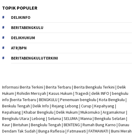
TOPIK POPULER
DELIKINFO
BERITABENGKULU
DELIKHUKUM
ATR/BPN
BERITABENGKULUTERKINI
Informasi Berita Terkini
|
Berita Terbaru
|
Berita Bengkulu Terkini
|
Delik
Hukum
|
Rohidin Mersyah
|
Kasus Hukum
|
Tragedi | delik INFO
|
bengkulu
info
|
berita Terbaru
| BENGKULU |
Penemuan bengkulu
|
Kota Bengkulu
|
Benkulu Tengah |
Delik Info
| Rejang Lebong | Curup | Kepahyang |
Kepahiang | Khabar Bengkulu |
Delik Hukum
| Mukomuko | Argamakmur |
Bengkulu Utara | Lebong | Seluma | SELUMA | Manna | Bengkulu Selatan |
Kaur | Bintuhan | Bengkulu Tengah | BENTENG | Rumah Bung Karno | Danau
Dendam Tak Sudah | Bunga Raflesia | Fatmawati | FATMAWATI | Bumi Merah