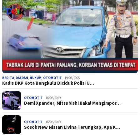
BERITA
,
DAERAH
,
HUKUM
,
OTOMOTIF
19/08/2025
Kadis DKP Kota Bengkulu Diciduk Polisi U…
OTOMOTIF
16/03/2019
Demi Xpander, Mitsubishi Bakal Mengimpor…
OTOMOTIF
16/03/2019
Sosok New Nissan Livina Terungkap, Apa K…