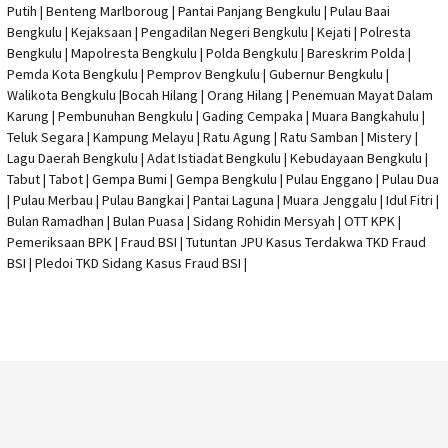
Putih | Benteng Marlboroug | Pantai Panjang Bengkulu | Pulau Baai
Bengkulu | Kejaksaan | Pengadilan Negeri Bengkulu | Kejati |
Polresta
Bengkulu
|
Mapolresta Bengkulu
| Polda Bengkulu | Bareskrim Polda |
Pemda Kota Bengkulu | Pemprov Bengkulu |
Gubernur Bengkulu
|
Walikota Bengkulu |
Bocah Hilang
| Orang Hilang |
Penemuan Mayat Dalam
Karung
|
Pembunuhan Bengkulu
| Gading Cempaka | Muara Bangkahulu |
Teluk Segara | Kampung Melayu | Ratu Agung | Ratu Samban | Mistery |
Lagu Daerah Bengkulu | Adat Istiadat Bengkulu | Kebudayaan Bengkulu |
Tabut | Tabot | Gempa Bumi | Gempa Bengkulu |
Pulau Enggano
| Pulau Dua
| Pulau Merbau | Pulau Bangkai | Pantai Laguna | Muara Jenggalu | Idul Fitri |
Bulan Ramadhan | Bulan Puasa |
Sidang Rohidin Mersyah
|
OTT KPK
|
Pemeriksaan BPK | Fraud BSI |
Tutuntan JPU Kasus Terdakwa TKD Fraud
BSI
|
Pledoi TKD Sidang Kasus Fraud BSI
|