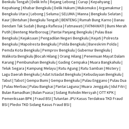
Benkulu Tengah |
Delik Info
| Rejang Lebong | Curup | Kepahyang |
Kepahiang | Khabar Bengkulu |
Delik Hukum
| Mukomuko | Argamakmur |
Bengkulu Utara | Lebong | Seluma | SELUMA | Manna | Bengkulu Selatan |
Kaur | Bintuhan | Bengkulu Tengah | BENTENG | Rumah Bung Karno | Danau
Dendam Tak Sudah | Bunga Raflesia | Fatmawati | FATMAWATI | Bumi Merah
Putih | Benteng Marlboroug | Pantai Panjang Bengkulu | Pulau Baai
Bengkulu | Kejaksaan | Pengadilan Negeri Bengkulu | Kejati |
Polresta
Bengkulu
|
Mapolresta Bengkulu
| Polda Bengkulu | Bareskrim Polda |
Pemda Kota Bengkulu | Pemprov Bengkulu |
Gubernur Bengkulu
|
Walikota Bengkulu |
Bocah Hilang
| Orang Hilang |
Penemuan Mayat Dalam
Karung
|
Pembunuhan Bengkulu
| Gading Cempaka | Muara Bangkahulu |
Teluk Segara | Kampung Melayu | Ratu Agung | Ratu Samban | Mistery |
Lagu Daerah Bengkulu | Adat Istiadat Bengkulu | Kebudayaan Bengkulu |
Tabut | Tabot | Gempa Bumi | Gempa Bengkulu |
Pulau Enggano
| Pulau Dua
| Pulau Merbau | Pulau Bangkai | Pantai Laguna | Muara Jenggalu | Idul Fitri |
Bulan Ramadhan | Bulan Puasa |
Sidang Rohidin Mersyah
|
OTT KPK
|
Pemeriksaan BPK | Fraud BSI |
Tutuntan JPU Kasus Terdakwa TKD Fraud
BSI
|
Pledoi TKD Sidang Kasus Fraud BSI
|