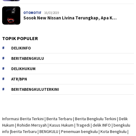
OTOMOTIF
16/03/2019
Sosok New Nissan Livina Terungkap, Apa K…
TOPIK POPULER
DELIKINFO
BERITABENGKULU
DELIKHUKUM
ATR/BPN
BERITABENGKULUTERKINI
Informasi Berita Terkini
|
Berita Terbaru
|
Berita Bengkulu Terkini
|
Delik
Hukum
|
Rohidin Mersyah
|
Kasus Hukum
|
Tragedi | delik INFO
|
bengkulu
info
|
berita Terbaru
| BENGKULU |
Penemuan bengkulu
|
Kota Bengkulu
|