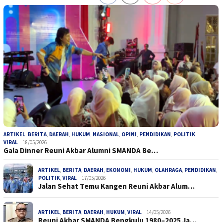
ARTIKEL
,
BERITA
,
DAERAH
,
HUKUM
,
NASIONAL
,
OPINI
,
PENDIDIKAN
,
POLITIK
,
VIRAL
18/05/2026
Gala Dinner Reuni Akbar Alumni SMANDA Be…
ARTIKEL
,
BERITA
,
DAERAH
,
EKONOMI
,
HUKUM
,
OLAHRAGA
,
PENDIDIKAN
,
POLITIK
,
VIRAL
17/05/2026
Jalan Sehat Temu Kangen Reuni Akbar Alum…
ARTIKEL
,
BERITA
,
DAERAH
,
HUKUM
,
VIRAL
14/05/2026
Reuni Akbar SMANDA Bengkulu 1980–2025 Ja…