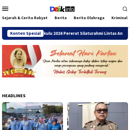
Loncat
Menu
ke
Mobile
konten
Sejarah & Cerita Rakyat
Berita
Berita Olahraga
Kriminal
ni SMANDA Bengkulu 2026 Pererat Silaturahmi Lintas Angkatan
Konten Spesial
HEADLINES