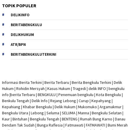
TOPIK POPULER
DELIKINFO
BERITABENGKULU
DELIKHUKUM
ATR/BPN
BERITABENGKULUTERKINI
Informasi Berita Terkini
|
Berita Terbaru
|
Berita Bengkulu Terkini
|
Delik
Hukum
|
Rohidin Mersyah
|
Kasus Hukum
|
Tragedi | delik INFO
|
bengkulu
info
|
berita Terbaru
| BENGKULU |
Penemuan bengkulu
|
Kota Bengkulu
|
Benkulu Tengah |
Delik Info
| Rejang Lebong | Curup | Kepahyang |
Kepahiang | Khabar Bengkulu |
Delik Hukum
| Mukomuko | Argamakmur |
Bengkulu Utara | Lebong | Seluma | SELUMA | Manna | Bengkulu Selatan |
Kaur | Bintuhan | Bengkulu Tengah | BENTENG | Rumah Bung Karno | Danau
Dendam Tak Sudah | Bunga Raflesia | Fatmawati | FATMAWATI | Bumi Merah