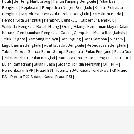
Putih | Benteng Marlboroug | Pantai Panjang Bengkulu | Pulau Baai
Bengkulu | Kejaksaan | Pengadilan Negeri Bengkulu | Kejati |
Polresta
Bengkulu
|
Mapolresta Bengkulu
| Polda Bengkulu | Bareskrim Polda |
Pemda Kota Bengkulu | Pemprov Bengkulu |
Gubernur Bengkulu
|
Walikota Bengkulu |
Bocah Hilang
| Orang Hilang |
Penemuan Mayat Dalam
Karung
|
Pembunuhan Bengkulu
| Gading Cempaka | Muara Bangkahulu |
Teluk Segara | Kampung Melayu | Ratu Agung | Ratu Samban | Mistery |
Lagu Daerah Bengkulu | Adat Istiadat Bengkulu | Kebudayaan Bengkulu |
Tabut | Tabot | Gempa Bumi | Gempa Bengkulu |
Pulau Enggano
| Pulau Dua
| Pulau Merbau | Pulau Bangkai | Pantai Laguna | Muara Jenggalu | Idul Fitri |
Bulan Ramadhan | Bulan Puasa |
Sidang Rohidin Mersyah
|
OTT KPK
|
Pemeriksaan BPK | Fraud BSI |
Tutuntan JPU Kasus Terdakwa TKD Fraud
BSI
|
Pledoi TKD Sidang Kasus Fraud BSI
|