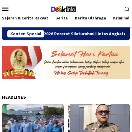
Loncat
Menu
ke
Mobile
konten
Sejarah & Cerita Rakyat
Berita
Berita Olahraga
Kriminal
ANDA Bengkulu 2026 Pererat Silaturahmi Lintas Angkatan
Konten Spesial
HEADLINES