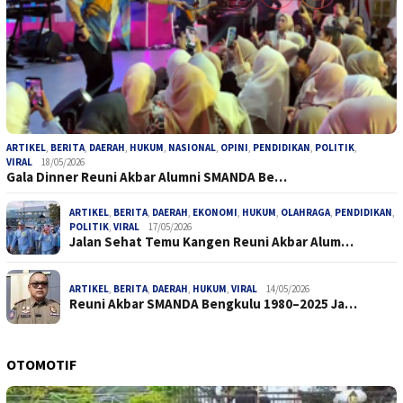
ARTIKEL
,
BERITA
,
DAERAH
,
HUKUM
,
NASIONAL
,
OPINI
,
PENDIDIKAN
,
POLITIK
,
VIRAL
18/05/2026
Gala Dinner Reuni Akbar Alumni SMANDA Be…
ARTIKEL
,
BERITA
,
DAERAH
,
EKONOMI
,
HUKUM
,
OLAHRAGA
,
PENDIDIKAN
,
POLITIK
,
VIRAL
17/05/2026
Jalan Sehat Temu Kangen Reuni Akbar Alum…
ARTIKEL
,
BERITA
,
DAERAH
,
HUKUM
,
VIRAL
14/05/2026
Reuni Akbar SMANDA Bengkulu 1980–2025 Ja…
OTOMOTIF