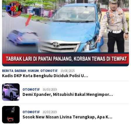
BERITA
,
DAERAH
,
HUKUM
,
OTOMOTIF
19/08/2025
Kadis DKP Kota Bengkulu Diciduk Polisi U…
OTOMOTIF
16/03/2019
Demi Xpander, Mitsubishi Bakal Mengimpor…
OTOMOTIF
16/03/2019
Sosok New Nissan Livina Terungkap, Apa K…